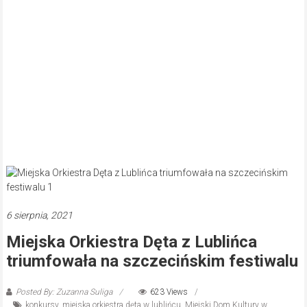
6 sierpnia, 2021
Miejska Orkiestra Dęta z Lublińca
triumfowała na szczecińskim festiwalu
Posted By: Zuzanna Suliga
623 Views
konkursy
,
miejska orkiestra dęta w lublińcu
,
Miejski Dom Kultury w