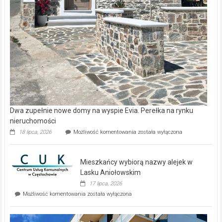
Dwa zupełnie nowe domy na wyspie Evia. Perełka na rynku
nieruchomości
Dwa
18 lipca, 2026
Możliwość komentowania
została wyłączona
zupełnie
nowe
domy
Mieszkańcy wybiorą nazwy alejek w
na
wyspie
Lasku Aniołowskim
Evia.
17 lipca, 2026
Perełka
Mieszkańcy
Możliwość komentowania
została wyłączona
na
wybiorą
rynku
nazwy
nieruchomości
alejek