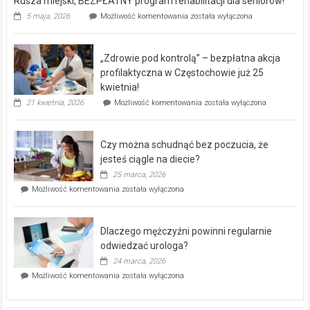
Rusza miejski, BEZPŁATNY program rehabilitacji dla seniorów!
Rusza
5 maja, 2026
Możliwość komentowania
została wyłączona
miejski,
BEZPŁATNY
program
„Zdrowie pod kontrolą” – bezpłatna akcja
rehabilitacji
dla
profilaktyczna w Częstochowie już 25
seniorów!
kwietnia!
„Zdrowie
21 kwietnia, 2026
Możliwość komentowania
została wyłączona
pod
kontrolą”
–
Czy można schudnąć bez poczucia, że
bezpłatna
akcja
jesteś ciągle na diecie?
profilaktyczna
25 marca, 2026
w
Czy
Możliwość komentowania
została wyłączona
Częstochowie
można
już
schudnąć
25
bez
kwietnia!
Dlaczego mężczyźni powinni regularnie
poczucia,
że
odwiedzać urologa?
jesteś
24 marca, 2026
ciągle
Dlaczego
Możliwość komentowania
została wyłączona
na
mężczyźni
diecie?
powinni
regularnie