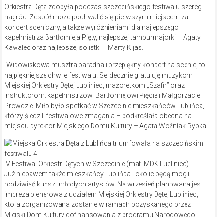
Orkiestra Dęta zdobyła podczas szczecińskiego festiwalu szereg
nagród. Zespół może pochwalić się pierwszym miejscem za
koncert sceniczny, a także wyróżnieniami dla najlepszego
kapelmistrza Bartłomieja Pięty, najlepszej tamburmajorki – Agaty
Kawalec oraz najlepszej solistki – Marty Kijas.
-Widowiskowa musztra paradna i przepiękny koncert na scenie, to
najpiękniejsze chwile festiwalu. Serdecznie gratuluję muzykom
Miejskiej Orkiestry Dętej Lubliniec, mażoretkom „Szafir” oraz
instruktorom: kapelmistrzowi Bartłomiejowi Pięcie i Małgorzacie
Prowdzie. Miło było spotkać w Szczecinie mieszkańców Lublińca,
którzy śledzili festiwalowe zmagania – podkreślała obecna na
miejscu dyrektor Miejskiego Domu Kultury – Agata Woźniak-Rybka.
IV Festiwal Orkiestr Dętych w Szczecinie (mat. MDK Lubliniec)
Już niebawem także mieszkańcy Lublińca i okolic będą mogli
podziwiać kunszt młodych artystów. Na wrzesień planowana jest
impreza plenerowa z udziałem Miejskiej Orkiestry Dętej Lubliniec,
która zorganizowana zostanie w ramach pozyskanego przez
Miejski Dom Kultury dofinansowania z programu Narodowego