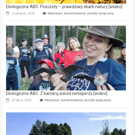
Ekologiczne ABC. Pszczoły – prawdziwy skarb natury [wideo]
Ekologiczne
3 sierpnia, 2026
Możliwość komentowania
została wyłączona
ABC.
Pszczoły
–
prawdziwy
skarb
natury
[wideo]
Ekologiczne ABC. Z kamerą wśród nietoperzy [wideo]
Ekologiczne
30 lipca, 2026
Możliwość komentowania
została wyłączona
ABC.
Z
kamerą
wśród
nietoperzy
[wideo]