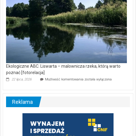
Ekologiczne ABC. Liswarta – malownicza rzeka, którą warto
poznać [fotorelacja]
Ekologiczne
22 lipca, 2026
Możliwość komentowania
została wyłączona
ABC.
Liswarta
–
malownicza
Reklama
rzeka,
którą
warto
poznać
[fotorelacja]