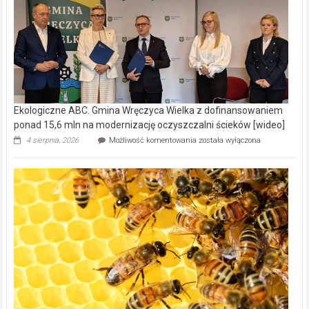
Ekologiczne ABC. Gmina Wręczyca Wielka z dofinansowaniem
ponad 15,6 mln na modernizację oczyszczalni ścieków [wideo]
Ekologiczne
4 sierpnia, 2026
Możliwość komentowania
została wyłączona
ABC.
Gmina
Wręczyca
Wielka
z
dofinansowaniem
ponad
15,6
mln
na
modernizację
oczyszczalni
ścieków
[wideo]