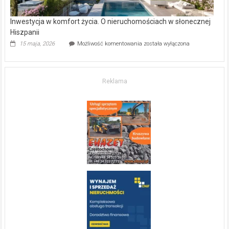
Inwestycja w komfort życia. O nieruchomościach w słonecznej
Hiszpanii
Inwestycja
15 maja, 2026
Możliwość komentowania
została wyłączona
w komfort
życia.
O nieruchomościach
w słonecznej
Reklama
Hiszpanii