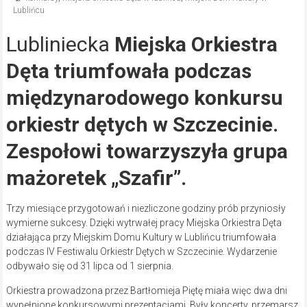
Lublińcu
Lubliniecka
Miejska Orkiestra
Dęta triumfowała podczas
międzynarodowego konkursu
orkiestr dętych w Szczecinie.
Zespołowi towarzyszyła grupa
mażoretek „Szafir”.
Trzy miesiące przygotowań i niezliczone godziny prób przyniosły
wymierne sukcesy. Dzięki wytrwałej pracy Miejska Orkiestra Dęta
działająca przy Miejskim Domu Kultury w Lublińcu triumfowała
podczas IV Festiwalu Orkiestr Dętych w Szczecinie. Wydarzenie
odbywało się od 31 lipca od 1 sierpnia.
Orkiestra prowadzona przez Bartłomieja Piętę miała więc dwa dni
wypełnione konkursowymi prezentacjami. Były koncerty, przemarsz