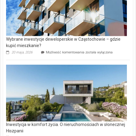
Wybrane inwestycje deweloperskie w Częstochowie – gdzie
kupić mieszkanie?
Wybrane
20 maja, 2026
Możliwość komentowania
została wyłączona
inwestycje
deweloperskie
w Częstochowie
–
gdzie
kupić
mieszkanie?
Inwestycja w komfort życia. O nieruchomościach w słonecznej
Hiszpanii