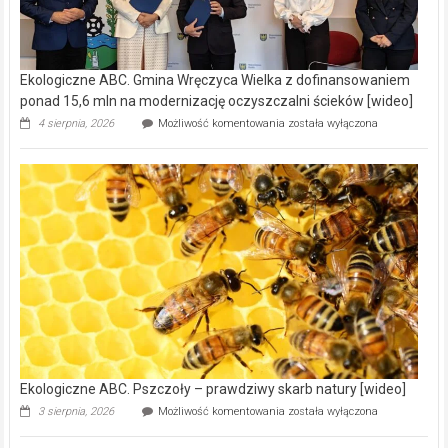
Ekologiczne ABC. Gmina Wręczyca Wielka z dofinansowaniem
ponad 15,6 mln na modernizację oczyszczalni ścieków [wideo]
Ekologiczne
4 sierpnia, 2026
Możliwość komentowania
została wyłączona
ABC.
Gmina
Wręczyca
Wielka
z
dofinansowaniem
ponad
15,6
mln
na
modernizację
oczyszczalni
ścieków
[wideo]
Ekologiczne ABC. Pszczoły – prawdziwy skarb natury [wideo]
Ekologiczne
3 sierpnia, 2026
Możliwość komentowania
została wyłączona
ABC.
Pszczoły