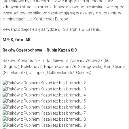
Dla Rakowa był to trzeci mecz w europejskich pucharach bez
zdobycia i stracenia bramki. Kibice czerwono-niebieskich wierzą, że
częstochowscy piłkarze rozstrzelają się w czwartym spotkaniu w
eliminacjach Ligi Konferencji Europy…
Rewanż odbędzie się za tydzień, 12 sierpnia w Kazaniu.
MR-K, foto: AK
Raków Częstochowa – Rubin Kazań 0:0
Raków:: Kovacević – Tudor, Niewulis, Arsenić, Wdowiak (66.
Długosz), Poletanović, Papanikolaou (76. Szelągowski), Kun, Cebula
(82. Musiolik), Ivi Lopez , Gutkovskis (67. Guedes).