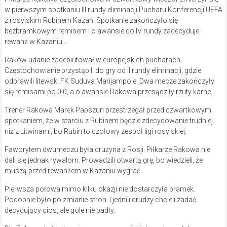
w pierwszym spotkaniu III rundy eliminacji Pucharu Konferencji UEFA
z rosyjskim Rubinem Kazań. Spotkanie zakończyło się
bezbramkowym remisem i o awansie do IV rundy zadecyduje
rewanż w Kazaniu…
Raków udanie zadebiutował w europejskich pucharach.
Częstochowianie przystąpili do gry od II rundy eliminacji, gdzie
odprawili litewski FK Suduva Marijampole. Dwa mecze zakończyły
się remisami po 0:0, a o awansie Rakowa przesądziły rzuty karne.
Trener Rakowa Marek Papszun przestrzegał przed czwartkowym
spotkaniem, że w starciu z Rubinem będzie zdecydowanie trudniej
niż z Litwinami, bo Rubin to czołowy zespół ligi rosyjskiej.
Faworytem dwumeczu była drużyna z Rosji. Piłkarze Rakowa nie
dali się jednak rywalom. Prowadzili otwartą grę, bo wiedzieli, że
muszą przed rewanżem w Kazaniu wygrać.
Pierwsza połowa mimo kilku okazji nie dostarczyła bramek.
Podobnie było po zmianie stron. I jedni i drudzy chcieli zadać
decydujący cios, ale gole nie padły.