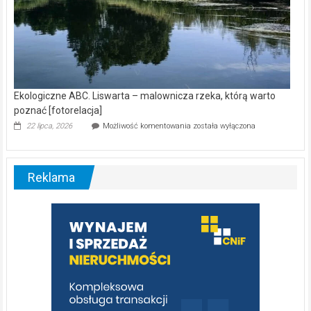
Ekologiczne ABC. Liswarta – malownicza rzeka, którą warto
poznać [fotorelacja]
Ekologiczne
22 lipca, 2026
Możliwość komentowania
została wyłączona
ABC.
Liswarta
–
malownicza
Reklama
rzeka,
którą
warto
poznać
[fotorelacja]