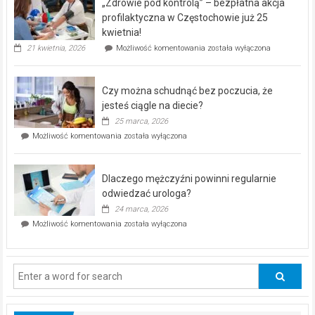
„Zdrowie pod kontrolą” – bezpłatna akcja
rehabilitacji
dla
profilaktyczna w Częstochowie już 25
seniorów!
kwietnia!
„Zdrowie
21 kwietnia, 2026
Możliwość komentowania
została wyłączona
pod
kontrolą”
–
Czy można schudnąć bez poczucia, że
bezpłatna
akcja
jesteś ciągle na diecie?
profilaktyczna
25 marca, 2026
w
Czy
Możliwość komentowania
została wyłączona
Częstochowie
można
już
schudnąć
25
bez
kwietnia!
Dlaczego mężczyźni powinni regularnie
poczucia,
że
odwiedzać urologa?
jesteś
24 marca, 2026
ciągle
Dlaczego
Możliwość komentowania
została wyłączona
na
mężczyźni
diecie?
powinni
regularnie
odwiedzać
urologa?