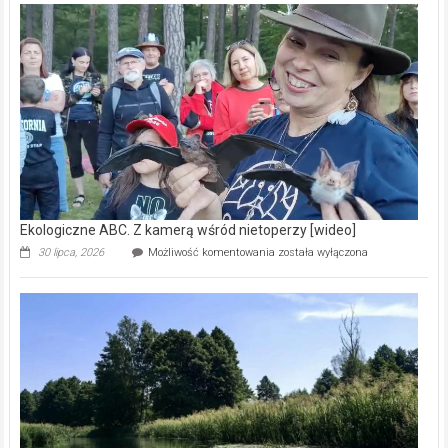
–
prawdziwy
skarb
natury
[wideo]
Ekologiczne ABC. Z kamerą wśród nietoperzy [wideo]
Ekologiczne
30 lipca, 2026
Możliwość komentowania
została wyłączona
ABC.
Z
kamerą
wśród
nietoperzy
[wideo]