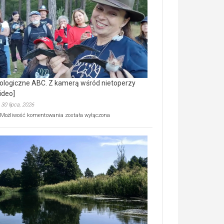
prawdziwy
skarb
natury
[wideo]
ologiczne ABC. Z kamerą wśród nietoperzy
ideo]
30 lipca, 2026
Ekologiczne
Możliwość komentowania
została wyłączona
ABC.
Z
kamerą
wśród
nietoperzy
[wideo]