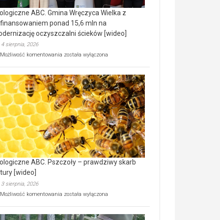
ologiczne ABC. Gmina Wręczyca Wielka z
finansowaniem ponad 15,6 mln na
dernizację oczyszczalni ścieków [wideo]
4 sierpnia, 2026
Ekologiczne
Możliwość komentowania
została wyłączona
ABC.
Gmina
Wręczyca
Wielka
z
dofinansowaniem
ponad
15,6
mln
na
modernizację
oczyszczalni
ścieków
ologiczne ABC. Pszczoły – prawdziwy skarb
[wideo]
tury [wideo]
3 sierpnia, 2026
Ekologiczne
Możliwość komentowania
została wyłączona
ABC.
Pszczoły
–