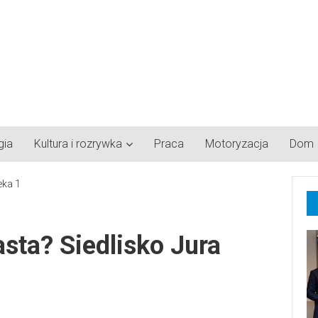
gia
Kultura i rozrywka
Praca
Motoryzacja
Dom
asta? Siedlisko Jura