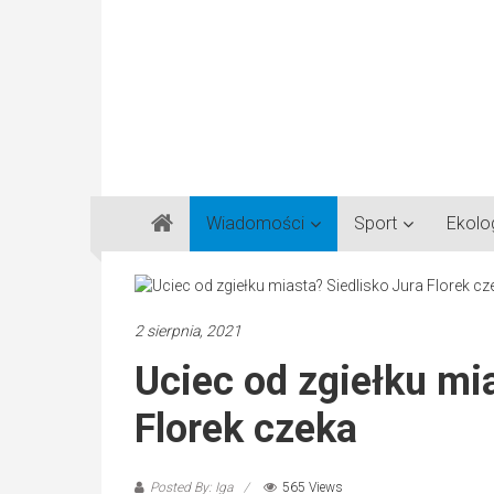
Gazeta
Wiadomości
Sport
Ekolo
Regionalna
Częstochowa,
Kłobuck,
Lubliniec,
2 sierpnia, 2021
Myszków
Uciec od zgiełku mi
Florek czeka
Posted By: Iga
565 Views