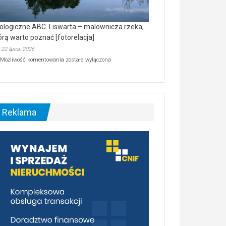
ologiczne ABC. Liswarta – malownicza rzeka,
órą warto poznać [fotorelacja]
22 lipca, 2026
Ekologiczne
Możliwość komentowania
została wyłączona
ABC.
Liswarta
–
malownicza
rzeka,
którą
Reklama
warto
poznać
[fotorelacja]