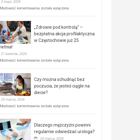
5 maja, 2026
Rusza
Możliwość komentowania
została wyłączona
miejski,
BEZPŁATNY
program
„Zdrowie pod kontrolą” –
rehabilitacji
dla
bezpłatna akcja profilaktyczna
seniorów!
w Częstochowie już 25
ietnia!
21 kwietnia, 2026
„Zdrowie
Możliwość komentowania
została wyłączona
pod
kontrolą”
–
Czy można schudnąć bez
bezpłatna
akcja
poczucia, że jesteś ciągle na
profilaktyczna
diecie?
w
25 marca, 2026
Częstochowie
już
Czy
Możliwość komentowania
została wyłączona
25
można
kwietnia!
schudnąć
bez
Dlaczego mężczyźni powinni
poczucia,
że
regularnie odwiedzać urologa?
jesteś
24 marca, 2026