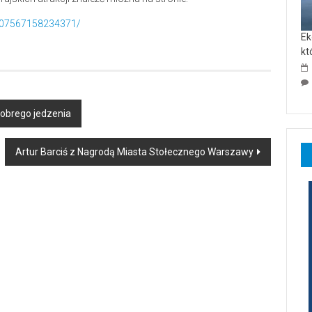
-107567158234371/
Ek
kt
dobrego jedzenia
Artur Barciś z Nagrodą Miasta Stołecznego Warszawy