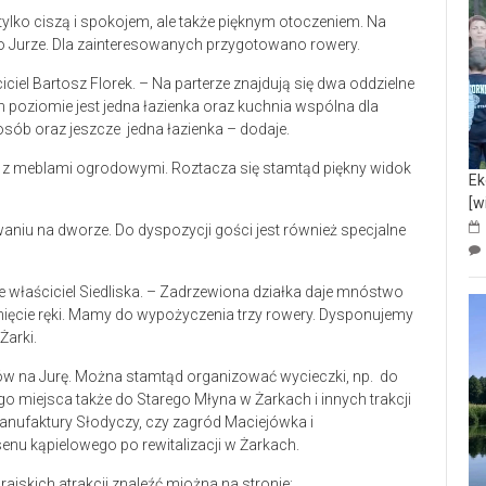
ylko ciszą i spokojem, ale także pięknym otoczeniem. Na
Jurze. Dla zainteresowanych przygotowano rowery.
ciel Bartosz Florek. – Na parterze znajdują się dwa oddzielne
poziomie jest jedna łazienka oraz kuchnia wspólna dla
 osób oraz jeszcze jedna łazienka – dodaje.
 z meblami ogrodowymi. Roztacza się stamtąd piękny widok
Ek
[w
aniu na dworze. Do dyspozycji gości jest również specjalne
e właściciel Siedliska. – Zadrzewiona działka daje mnóstwo
gnięcie ręki. Mamy do wypożyczenia trzy rowery. Dysponujemy
Żarki.
dków na Jurę. Można stamtąd organizować wycieczki, np. do
ego miejsca także do Starego Młyna w Żarkach i innych trakcji
anufaktury Słodyczy, czy zagród Maciejówka i
u kąpielowego po rewitalizacji w Żarkach.
ajskich atrakcji znaleźć miożna na stronie: