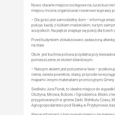
Nowo otwarte miejsce noclegowe na Jurze kusi nie t
miejscu można organizować rowerowe wyprawy po 
– Dla gości jest samodzielny dom – informuje właści
pokoje, każdy z łóżkiem małżeńskim, na tym samym 
wszystkich. Na piętrze znajduje się pokój dla trzech
Przed budynkiem zlokalizowano zadaszoną altankę
na staw.
Obok jest kuchnia polowa przydatna przy biesiadow
pomieszczenie ze stołem bilardowym.
– Naszym atutem jest położenie w lesie – przekonuj
cienia, świeże powietrze, stawy, przyroda na wycią
mapami i innymi materiałami promocyjnymi Gminy 
Siedlisko Jura Florek, to idealne miejsce do wypa
Olsztyna, Mirowa, Bobolic i Ogrodzieńca. Blisko z t
przygotowanych w gminie Żarki: Wehikułu Czasu, M
Agrogospodarstwo pod Skałką w Przybynowie, basen
Więcej informacji o tym nowym miejscu na mapie jur