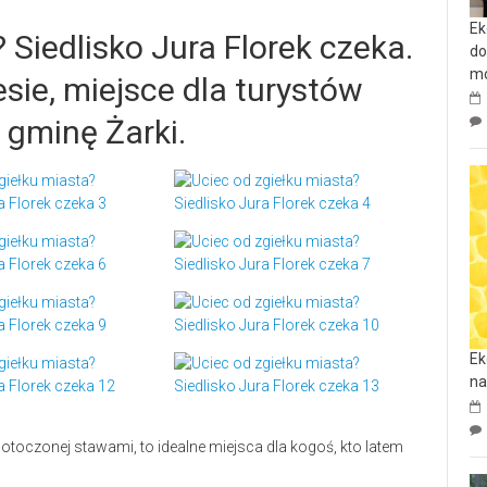
Ek
 Siedlisko Jura Florek czeka.
do
mo
esie, miejsce dla turystów
 gminę Żarki.
Ek
na
 otoczonej stawami, to idealne miejsca dla kogoś, kto latem