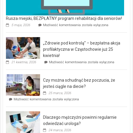
Rusza miejski, BEZPŁATNY program rehabilitacji dla seniorów!
Rusza
5 maja, 2026
Możliwość komentowania
została wyłączona
miejski,
BEZPŁATNY
program
„Zdrowie pod kontrolą” – bezpłatna akcja
rehabilitacji
dla
profilaktyczna w Częstochowie już 25
seniorów!
kwietnia!
„Zdrowie
21 kwietnia, 2026
Możliwość komentowania
została wyłączona
pod
kontrolą”
–
Czy można schudnąć bez poczucia, że
bezpłatna
akcja
jesteś ciągle na diecie?
profilaktyczna
25 marca, 2026
w
Czy
Możliwość komentowania
została wyłączona
Częstochowie
można
już
schudnąć
25
bez
kwietnia!
Dlaczego mężczyźni powinni regularnie
poczucia,
że
odwiedzać urologa?
jesteś
24 marca, 2026
ciągle