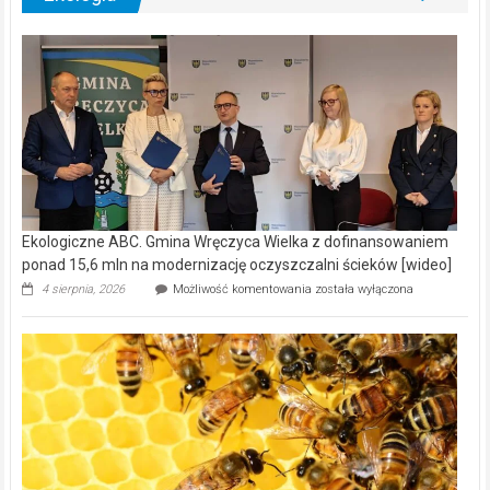
Ekologiczne ABC. Gmina Wręczyca Wielka z dofinansowaniem
ponad 15,6 mln na modernizację oczyszczalni ścieków [wideo]
Ekologiczne
4 sierpnia, 2026
Możliwość komentowania
została wyłączona
ABC.
Gmina
Wręczyca
Wielka
z
dofinansowaniem
ponad
15,6
mln
na
modernizację