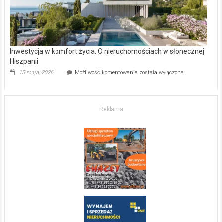
Inwestycja w komfort życia. O nieruchomościach w słonecznej
Hiszpanii
Inwestycja
15 maja, 2026
Możliwość komentowania
została wyłączona
w komfort
życia.
O nieruchomościach
w słonecznej
Reklama
Hiszpanii