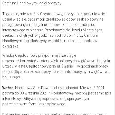
Centrum Handlowym Jagiellończycy.
Tego dnia, mieszkańcy Częstochowy, którzy do tej pory nie wzięli
udział w spisie, będą mogli zrealizować obowiązek spisowy na
przygotowanych specjalnie stanowiskach do samospisu
internetowego w plenerze. Przedstawiciele Urzędu Miasta będą
czekać na chętnych w godzinach od 10 do 14 przy Centrum
Handlowym Jagiellończycy, w pobliżu mini ronda obok tzw.
okrąglaka.
Władze Częstochowy przypominają, że ciągle
można też korzystać ze stanowisk spisowych w głównym budynku
Urzędu Miasta Częstochowy przy ul. Śląskiej – w godzinach pracy
urzędu. Są zlokalizowane przy punkcie informacyjnym w głównym
holu urzędu.
Ważne:
Narodowy Spis Powszechny Ludności i Mieszkań 2021
potrwa do 30 września 2021 r. Podstawową metodą jest samospis
internetowy. Odbywa się poprzez stronę spis.gov.pl za
pośrednictwem formularza spisowego.
Dokonując samospisu należy wykazać wszystkie osoby, które w