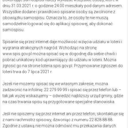
dniu 31.03.2021 r. o godzinie 24:00 mieszkały pod danym adresem.
Wszystkie dodane i prawidłowo spisane osoby są zwolnione z
obowiązku samospisu. Oznacza to, że osoby te nie muszą
samodzielnie logować się do aplikacji spisowej, aby dokonać
samospisu.
Spisanie się przez internet daje możliwość wzięcia udziału w loterii i
wygrania atrakcyjnych nagród. Wchodząc na stronę
www.spis.gov.pl można spisać się w dogodnej dla siebie chwili i
pobrać unikatowy kod uprawniający do udziału w loterii. Można
zgłosić go na stronie loteria.spis.gov.pl. Przyjmowanie zgłoszeń do
loterii trwa do 7 lipca 2021 r.
Jeżeli nie możemy spisać się we własnym zakresie, można
zadzwonić na infolinię: 22 279 99 99 i spisać się przez telefon lub –
tak jak wyżej wskazujemy – odwiedzić najbliższy urząd gminy, gdzie
na czas trwania spisu są przygotowane specjalne stanowiska.
Jeśli nie spiszemy się przez internet ani przez telefon, skontaktuje się
z nami rachmistrz spisowy, dzwoniąc z numeru 22 828 88 88.
Zgodnie z ustawą nie można odmówić mu przekazania danych.