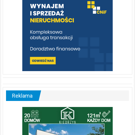
poznać
[fotorelacja]
Reklama