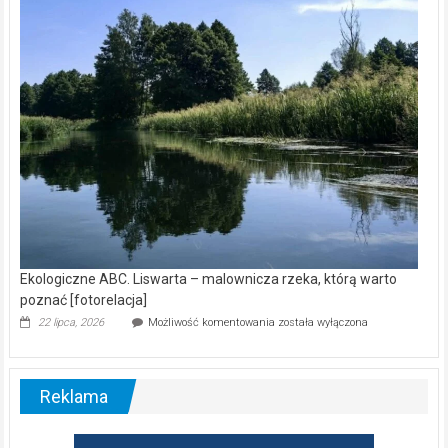
wśród
nietoperzy
[wideo]
Ekologiczne ABC. Liswarta – malownicza rzeka, którą warto
poznać [fotorelacja]
Ekologiczne
22 lipca, 2026
Możliwość komentowania
została wyłączona
ABC.
Liswarta
–
malownicza
Reklama
rzeka,
którą
warto