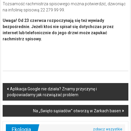
Tożsamość rachmistrza spisowego można potwierdzić, dzwoniąc
na infolinię spisową 22 279 99 99.
Uwaga! Od 23 czerwca rozpoczynają się też wywiady
bezpośrednie. Jeżeli ktoś nie spisał się dotychczas przez
internet lub telefonicznie do jego drzwi może zapukać
rachmistrz spisowy.
Post
Aplikacja Google nie działa? Znamy przyczynę i
podpowiadamy jak rozwiązać problem
navigation
Na „Święto sąsiadów” otworzą w Żarkach basen
Ekologia