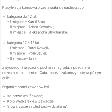
Klasyfikacja końcowa przestawiała się następująco:
kategoria do 12 lat:
– I miejsce – Kamil Bruś;
– II miejsce – Adam Kowalski;
– III miejsce – Aleksandra Strycharska.
kategoria 12 – 16 lat:
– I miejsce – Rafał Kowalik;
– II miejsce – Pola Szuler;
– III miejsce – brak.
Zwycięzcom wręczono puchary i nagroda, a pozostałym
uczestnikom upominki. Cała impreza zakończyła się wspólnym
grille.
Organizatorami zawodów byli:
sołectwo wsi Zawada;
Koło Wędkarskie w Zawadzie;
Stowarzyszenie „Jedność w działaniu”.