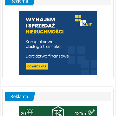
Reklama
rzeka,
którą
warto
poznać
[fotorelacja]
Reklama