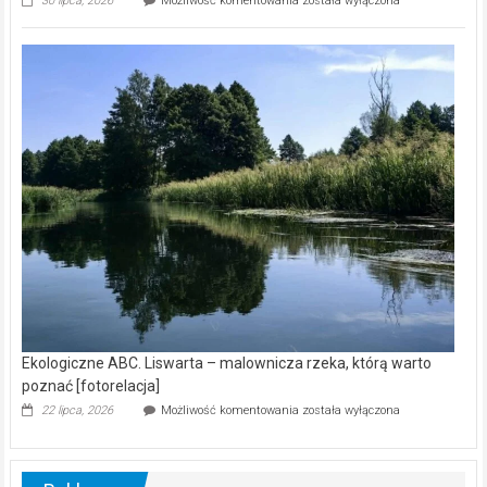
30 lipca, 2026
Możliwość komentowania
została wyłączona
ABC.
Z
kamerą
wśród
nietoperzy
[wideo]
Ekologiczne ABC. Liswarta – malownicza rzeka, którą warto
poznać [fotorelacja]
Ekologiczne
22 lipca, 2026
Możliwość komentowania
została wyłączona
ABC.
Liswarta
–
malownicza