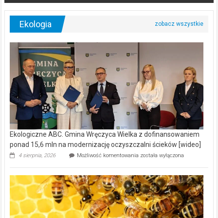
Ekologia
Ekologiczne ABC. Gmina Wręczyca Wielka z dofinansowaniem
ponad 15,6 mln na modernizację oczyszczalni ścieków [wideo]
Ekologiczne
4 sierpnia, 2026
Możliwość komentowania
została wyłączona
ABC.
Gmina
Wręczyca
Wielka
z
dofinansowaniem
ponad
15,6