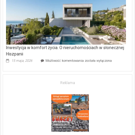
kupić
mieszkanie?
Inwestycja w komfort życia. O nieruchomościach w słonecznej
Hiszpanii
Inwestycja
15 maja, 2026
Możliwość komentowania
została wyłączona
w komfort
życia.
O nieruchomościach
w słonecznej
Reklama
Hiszpanii