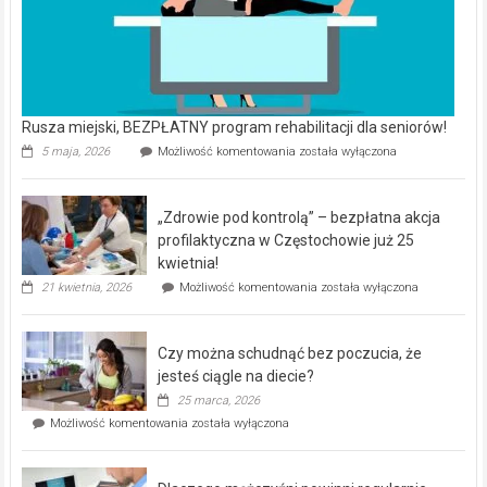
Rusza miejski, BEZPŁATNY program rehabilitacji dla seniorów!
Rusza
5 maja, 2026
Możliwość komentowania
została wyłączona
miejski,
BEZPŁATNY
program
„Zdrowie pod kontrolą” – bezpłatna akcja
rehabilitacji
dla
profilaktyczna w Częstochowie już 25
seniorów!
kwietnia!
„Zdrowie
21 kwietnia, 2026
Możliwość komentowania
została wyłączona
pod
kontrolą”
–
Czy można schudnąć bez poczucia, że
bezpłatna
akcja
jesteś ciągle na diecie?
profilaktyczna
25 marca, 2026
w
Czy
Możliwość komentowania
została wyłączona
Częstochowie
można
już
schudnąć
25
bez
kwietnia!