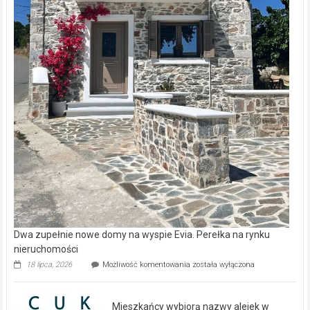
Dwa zupełnie nowe domy na wyspie Evia. Perełka na rynku
nieruchomości
Dwa
18 lipca, 2026
Możliwość komentowania
została wyłączona
zupełnie
nowe
domy
Mieszkańcy wybiorą nazwy alejek w
na