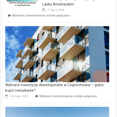
wyspie
Lasku Aniołowskim
Evia.
17 lipca, 2026
Perełka
Mieszkańcy
Możliwość komentowania
została wyłączona
na
wybiorą
rynku
nazwy
nieruchomości
alejek
w
Lasku
Aniołowskim
Wybrane inwestycje deweloperskie w Częstochowie – gdzie
kupić mieszkanie?
Wybrane
20 maja, 2026
Możliwość komentowania
została wyłączona
inwestycje
deweloperskie
w Częstochowie
–
gdzie