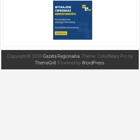
Copyright © 2026
Gazeta Regionalna
. Theme: ColorNews Pro by
ThemeGrill
. Powered by
WordPress
.