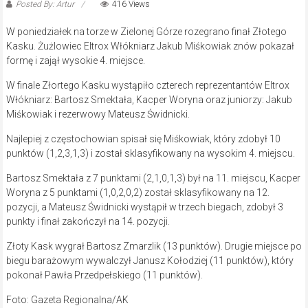
Posted By: Artur
416 Views
W poniedziałek na torze w Zielonej Górze rozegrano finał Złotego
Kasku. Żużlowiec Eltrox Włókniarz Jakub Miśkowiak znów pokazał
formę i zajął wysokie 4. miejsce.
W finale Złortego Kasku wystąpiło czterech reprezentantów Eltrox
Włókniarz: Bartosz Smektała, Kacper Woryna oraz juniorzy: Jakub
Miśkowiak i rezerwowy Mateusz Świdnicki.
Najlepiej z częstochowian spisał się Miśkowiak, który zdobył 10
punktów (1,2,3,1,3) i został sklasyfikowany na wysokim 4. miejscu.
Bartosz Smektała z 7 punktami (2,1,0,1,3) był na 11. miejscu, Kacper
Woryna z 5 punktami (1,0,2,0,2) został sklasyfikowany na 12.
pozycji, a Mateusz Świdnicki wystąpił w trzech biegach, zdobył 3
punkty i finał zakończył na 14. pozycji.
Złoty Kask wygrał Bartosz Zmarzlik (13 punktów). Drugie miejsce po
biegu barażowym wywalczył Janusz Kołodziej (11 punktów), który
pokonał Pawła Przedpełskiego (11 punktów).
Foto: Gazeta Regionalna/AK