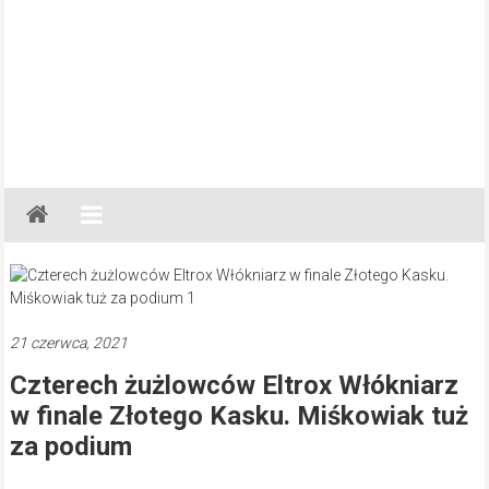
Gazeta
Regionalna
Częstochowa,
Kłobuck,
Lubliniec,
21 czerwca, 2021
Myszków
Czterech żużlowców Eltrox Włókniarz
w finale Złotego Kasku. Miśkowiak tuż
za podium