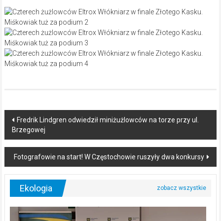
Post
Fredrik Lindgren odwiedził miniżużlowców na torze przy ul.
Brzegowej
navigation
Fotografowie na start! W Częstochowie ruszyły dwa konkursy
Ekologia