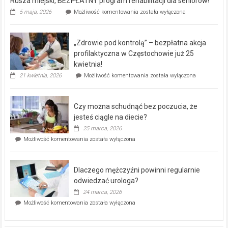
Rusza miejski, BEZPŁATNY program rehabilitacji dla seniorów!
Rusza
5 maja, 2026
Możliwość komentowania
została wyłączona
miejski,
BEZPŁATNY
program
„Zdrowie pod kontrolą” – bezpłatna akcja
rehabilitacji
dla
profilaktyczna w Częstochowie już 25
seniorów!
kwietnia!
„Zdrowie
21 kwietnia, 2026
Możliwość komentowania
została wyłączona
pod
kontrolą”
–
Czy można schudnąć bez poczucia, że
bezpłatna
akcja
jesteś ciągle na diecie?
profilaktyczna
25 marca, 2026
w
Czy
Możliwość komentowania
została wyłączona
Częstochowie
można
już
schudnąć
25
bez
kwietnia!
Dlaczego mężczyźni powinni regularnie
poczucia,
że
odwiedzać urologa?
jesteś
24 marca, 2026
ciągle
Dlaczego
Możliwość komentowania
została wyłączona
na
mężczyźni
diecie?
powinni
regularnie