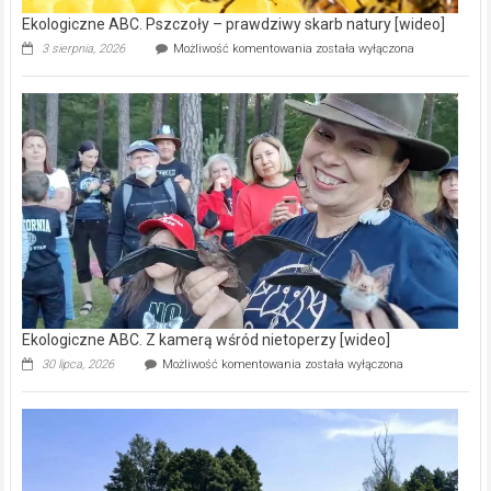
Ekologiczne ABC. Pszczoły – prawdziwy skarb natury [wideo]
Ekologiczne
3 sierpnia, 2026
Możliwość komentowania
została wyłączona
ABC.
Pszczoły
–
prawdziwy
skarb
natury
[wideo]
Ekologiczne ABC. Z kamerą wśród nietoperzy [wideo]
Ekologiczne
30 lipca, 2026
Możliwość komentowania
została wyłączona
ABC.
Z
kamerą
wśród
nietoperzy
[wideo]