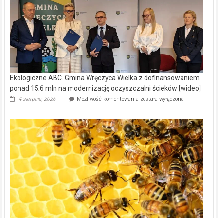
Ekologiczne ABC. Gmina Wręczyca Wielka z dofinansowaniem
ponad 15,6 mln na modernizację oczyszczalni ścieków [wideo]
Ekologiczne
4 sierpnia, 2026
Możliwość komentowania
została wyłączona
ABC.
Gmina
Wręczyca
Wielka
z
dofinansowaniem
ponad
15,6
mln
na
modernizację
oczyszczalni
ścieków
[wideo]