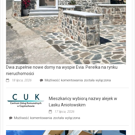
Dwa zupełnie nowe domy na wyspie Evia. Perełka na rynku
nieruchomości
Dwa
18 lipca, 2026
Możliwość komentowania
została wyłączona
zupełnie
nowe
domy
Mieszkańcy wybiorą nazwy alejek w
na
wyspie
Lasku Aniołowskim
Evia.
17 lipca, 2026
Perełka
Mieszkańcy
Możliwość komentowania
została wyłączona
na
wybiorą
rynku
nazwy
nieruchomości
alejek