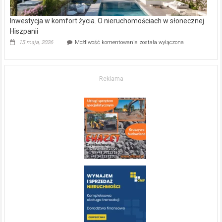
Inwestycja w komfort życia. O nieruchomościach w słonecznej
Hiszpanii
Inwestycja
15 maja, 2026
Możliwość komentowania
została wyłączona
w komfort
życia.
O nieruchomościach
w słonecznej
Reklama
Hiszpanii