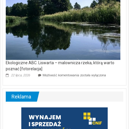
Ekologiczne ABC. Liswarta – malownicza rzeka, którą warto
poznać [fotorelacja]
Ekologiczne
22 lipca, 2026
Możliwość komentowania
została wyłączona
ABC.
Liswarta
–
malownicza
Reklama
rzeka,
którą
warto
poznać
[fotorelacja]