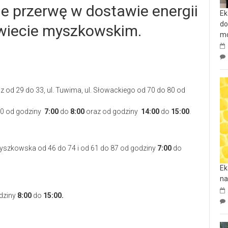
je przerwę w dostawie energii
Ek
do
owiecie myszkowskim.
mo
z od 29 do 33, ul. Tuwima, ul. Słowackiego od 70 do 80 od
10 od godziny
7:00
do
8:00
oraz od godziny
14:00
do
15:00
.
. Myszkowska od 46 do 74 i od 61 do 87 od godziny
7:00
do
Ek
na
odziny
8:00
do
15:00.