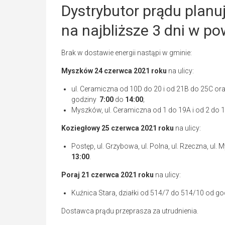
Dystrybutor prądu planu
na najbliższe 3 dni w p
Brak w dostawie energii nastąpi w gminie:
Myszków 24
czerwca 2021
roku
na ulicy:
ul. Ceramiczna od 10D do 20 i od 21B do 25C ora
godziny
7:00
do
14:00
;
Myszków, ul. Ceramiczna od 1 do 19A i od 2 do 
Koziegłowy 25
czerwca 2021
roku
na ulicy:
Postęp, ul. Grzybowa, ul. Polna, ul. Rzeczna, ul
13:00
.
Poraj
21
czerwca 2021
roku
na ulicy:
Kuźnica Stara, działki od 514/7 do 514/10 od g
Dostawca prądu przeprasza za utrudnienia.