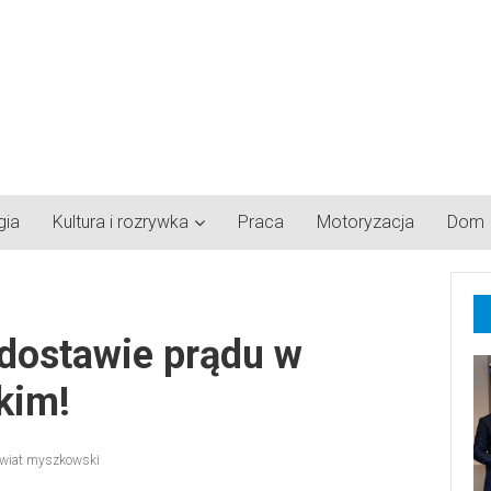
gia
Kultura i rozrywka
Praca
Motoryzacja
Dom
dostawie prądu w
kim!
wiat myszkowski