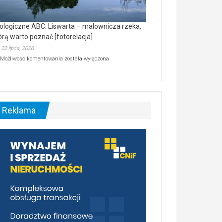
ologiczne ABC. Liswarta – malownicza rzeka,
órą warto poznać [fotorelacja]
22 lipca, 2026
Ekologiczne
Możliwość komentowania
została wyłączona
ABC.
Liswarta
–
malownicza
rzeka,
którą
Reklama
warto
poznać
[fotorelacja]