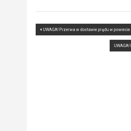
Post
UWAGA! Przerwa w dostawie prądu w powiecie l
navigation
UWAGA! P