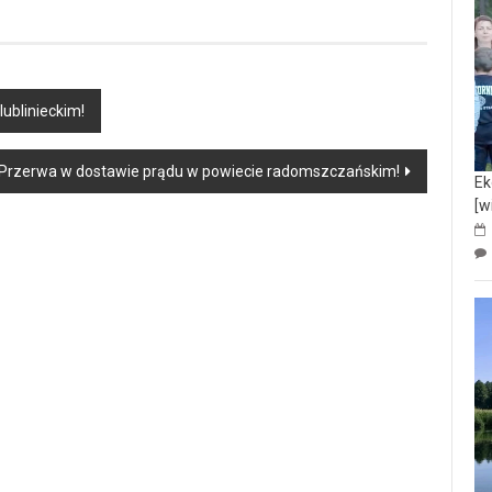
ublinieckim!
rzerwa w dostawie prądu w powiecie radomszczańskim!
Ek
[w