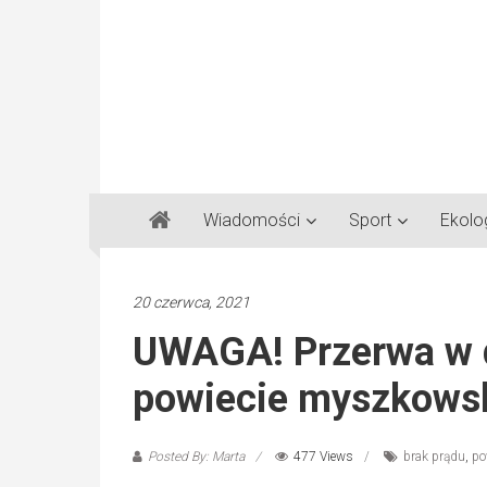
Gazeta
Wiadomości
Sport
Ekolo
Regionalna
Częstochowa,
Kłobuck,
20 czerwca, 2021
Lubliniec,
UWAGA! Przerwa w 
Myszków
powiecie myszkows
Posted By: Marta
477 Views
brak prądu
,
po