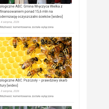
ologiczne ABC. Gmina Wręczyca Wielka z
finansowaniem ponad 15,6 mln na
dernizację oczyszczalni ścieków [wideo]
4 sierpnia, 2026
Ekologiczne
Możliwość komentowania
została wyłączona
ABC.
Gmina
Wręczyca
Wielka
z
dofinansowaniem
ponad
15,6
mln
na
modernizację
oczyszczalni
ścieków
ologiczne ABC. Pszczoły – prawdziwy skarb
[wideo]
tury [wideo]
3 sierpnia, 2026
Ekologiczne
Możliwość komentowania
została wyłączona
ABC.
Pszczoły
–