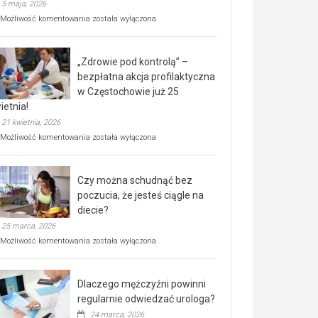
5 maja, 2026
Rusza
Możliwość komentowania
została wyłączona
miejski,
BEZPŁATNY
program
„Zdrowie pod kontrolą” –
rehabilitacji
dla
bezpłatna akcja profilaktyczna
seniorów!
w Częstochowie już 25
ietnia!
21 kwietnia, 2026
„Zdrowie
Możliwość komentowania
została wyłączona
pod
kontrolą”
–
Czy można schudnąć bez
bezpłatna
akcja
poczucia, że jesteś ciągle na
profilaktyczna
diecie?
w
25 marca, 2026
Częstochowie
już
Czy
Możliwość komentowania
została wyłączona
25
można
kwietnia!
schudnąć
bez
Dlaczego mężczyźni powinni
poczucia,
że
regularnie odwiedzać urologa?
jesteś
24 marca, 2026