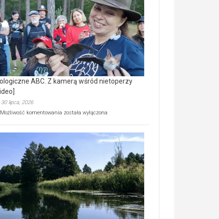
prawdziwy
skarb
natury
[wideo]
ologiczne ABC. Z kamerą wśród nietoperzy
ideo]
30 lipca, 2026
Ekologiczne
Możliwość komentowania
została wyłączona
ABC.
Z
kamerą
wśród
nietoperzy
[wideo]