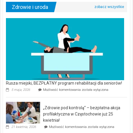
Zdrowie i uroda
Rusza miejski, BEZPŁATNY program rehabilitacji dla seniorów!
Rusza
5 maja, 2026
Możliwość komentowania
została wyłączona
miejski,
BEZPŁATNY
program
„Zdrowie pod kontrolą” – bezpłatna akcja
rehabilitacji
dla
profilaktyczna w Częstochowie już 25
seniorów!
kwietnia!
„Zdrowie
21 kwietnia, 2026
Możliwość komentowania
została wyłączona
pod