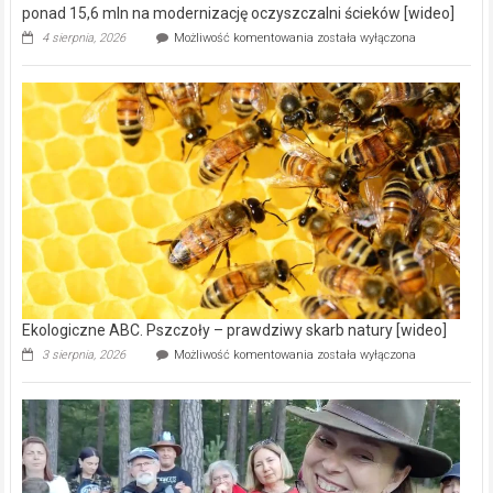
ponad 15,6 mln na modernizację oczyszczalni ścieków [wideo]
Ekologiczne
4 sierpnia, 2026
Możliwość komentowania
została wyłączona
ABC.
Gmina
Wręczyca
Wielka
z
dofinansowaniem
ponad
15,6
mln
na
modernizację
oczyszczalni
ścieków
[wideo]
Ekologiczne ABC. Pszczoły – prawdziwy skarb natury [wideo]
Ekologiczne
3 sierpnia, 2026
Możliwość komentowania
została wyłączona
ABC.
Pszczoły
–
prawdziwy
skarb
natury
[wideo]