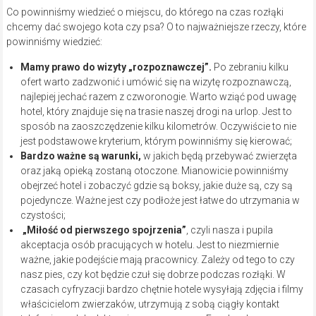
Co powinniśmy wiedzieć o miejscu, do którego na czas rozłąki
chcemy dać swojego kota czy psa? O to najważniejsze rzeczy, które
powinniśmy wiedzieć:
Mamy prawo do wizyty „rozpoznawczej”.
Po zebraniu kilku
ofert warto zadzwonić i umówić się na wizytę rozpoznawczą,
najlepiej jechać razem z czworonogie. Warto wziąć pod uwagę
hotel, który znajduje się na trasie naszej drogi na urlop. Jest to
sposób na zaoszczędzenie kilku kilometrów. Oczywiście to nie
jest podstawowe kryterium, którym powinniśmy się kierować;
Bardzo ważne są warunki,
w jakich będą przebywać zwierzęta
oraz jaką opieką zostaną otoczone. Mianowicie powinniśmy
obejrzeć hotel i zobaczyć gdzie są boksy, jakie duże są, czy są
pojedyncze. Ważne jest czy podłoże jest łatwe do utrzymania w
czystości;
„Miłość od pierwszego spojrzenia”
, czyli nasza i pupila
akceptacja osób pracujących w hotelu. Jest to niezmiernie
ważne, jakie podejście mają pracownicy. Zależy od tego to czy
nasz pies, czy kot będzie czuł się dobrze podczas rozłąki. W
czasach cyfryzacji bardzo chętnie hotele wysyłają zdjęcia i filmy
właścicielom zwierzaków, utrzymują z sobą ciągły kontakt