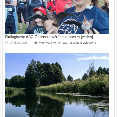
Ekologiczne ABC. Z kamerą wśród nietoperzy [wideo]
Ekologiczne
30 lipca, 2026
Możliwość komentowania
została wyłączona
ABC.
Z
kamerą
wśród
nietoperzy
[wideo]