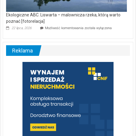
Ekologiczne ABC. Liswarta – malownicza rzeka, którą warto
poznać [fotorelacja]
Ekologiczne
22 lipca, 2026
Możliwość komentowania
została wyłączona
ABC.
Liswarta
–
malownicza
Reklama
rzeka,
którą
warto
poznać
[fotorelacja]