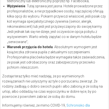
telefoniczny lub elektroniczny poprzez np. Facebooka;
Wyżywienie
. Tutaj sprawa jest jasna. Hotele prowadzone przez
profesjonalistów, a nie przypadkowe osoby, najczęściej oferują
kilka opcji do wyboru. Pokarm przywozi właściciel, jeśli psiak czy
kot wymaga specjalistycznego żywienia (senior, alergik,
rekonwalescent) lub jeśli jest przyzwyczajony do swojej karmy.
Jeśli jednak tak się nie dzieje, jest oczywiście opcja pobytu z
wyżywieniem. Warto wtedy zapytać co w danym hotelu będzie
„serwowane”;
Warunek przyjęcia do hotelu
. Absolutnym wymogiem jest
książeczka zdrowia pupila z aktualnymi szczepieniami.
Profesjonalna placówka będzie wymagała także zaświadczenia,
że psiak jest odrobaczony oraz zabezpieczony przeciwko
pchłom i kleszczom.
Zostaje teraz tylko mieć nadzieję, że po wymienionych
rozwiązaniach nie usłyszymy aż tyle o porzucaniu zwierząt. Że
rodziny zadbają o dobro swoich pupili i albo zabiorą je ze sobą na
urlop, albo oddadzą na czas wypoczynku w dobre ręce, by po
powrocie z powrotem zabrać ze sobą do domu.
Informujemy również, że mimo COVID-19,
Schronisko dla