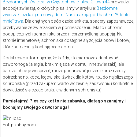
Bezdomnych Zwierząt w Częstochowie, ulica Gilowa 44
prowadzi
adopcje zwierząt, o których pisaliśmy w artykule:
Bezdomne
zwierzaki czekają na nowy dom. Nasza akcja pod hasłem “Adoptuj
mnie” trwa
. Dla chętnych osób czeka ankieta, spacery zapoznawcze,
przebywanie ze zwierzakiem w pomieszczeniu. Ma to uchronić
podopiecznych schroniska przed nieprzemyślaną adopcją. Na
stronie internetowej schroniska dostępne są zdjęcia psów i kotów,
które potrzebują kochającego domu.
Dodatkowo informujemy, że każdy, kto nie może adoptować
czworonoga (alergia, brak miejsca w domu, inne zwierzaki), ale
bardzo chce je wesprzeć, może podarować jedzenie oraz rzeczy
potrzebne np. koce, legowiska, żwirek dla kotów itp., do najbliższego
schroniska (przed zakupem warto wcześniej zadzwonić i konkretnie
dowiedzieć się czego brakuje w danym schronisku).
Pamiętajmy! Pies czy kot to nie zabawka, dlatego szanujmy i
kochajmy swojego czworonoga!
Fot. pixabay.com