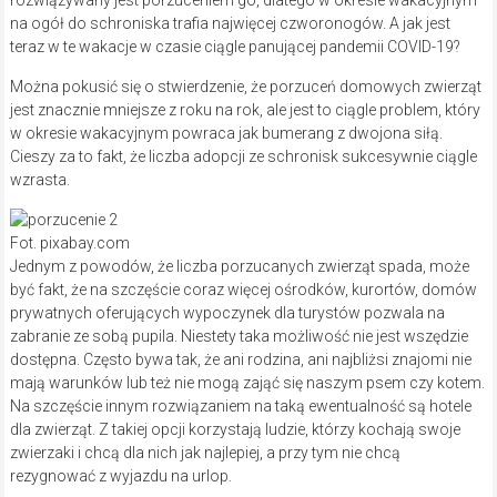
na ogół do schroniska trafia najwięcej czworonogów. A jak jest
teraz w te wakacje w czasie ciągle panującej pandemii COVID-19?
Można pokusić się o stwierdzenie, że porzuceń domowych zwierząt
jest znacznie mniejsze z roku na rok, ale jest to ciągle problem, który
w okresie wakacyjnym powraca jak bumerang z dwojona siłą.
Cieszy za to fakt, że liczba adopcji ze schronisk sukcesywnie ciągle
wzrasta.
Fot. pixabay.com
Jednym z powodów, że liczba porzucanych zwierząt spada, może
być fakt, że na szczęście coraz więcej ośrodków, kurortów, domów
prywatnych oferujących wypoczynek dla turystów pozwala na
zabranie ze sobą pupila. Niestety taka możliwość nie jest wszędzie
dostępna. Często bywa tak, że ani rodzina, ani najbliżsi znajomi nie
mają warunków lub też nie mogą zająć się naszym psem czy kotem.
Na szczęście innym rozwiązaniem na taką ewentualność są hotele
dla zwierząt. Z takiej opcji korzystają ludzie, którzy kochają swoje
zwierzaki i chcą dla nich jak najlepiej, a przy tym nie chcą
rezygnować z wyjazdu na urlop.