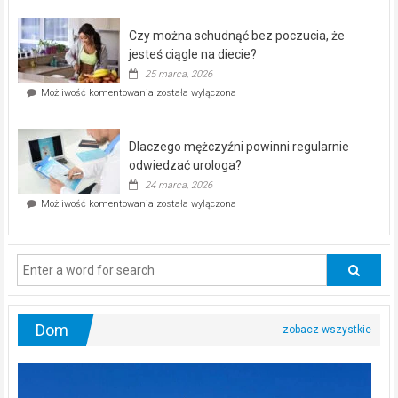
kontrolą”
–
Czy można schudnąć bez poczucia, że
bezpłatna
akcja
jesteś ciągle na diecie?
profilaktyczna
25 marca, 2026
w
Czy
Możliwość komentowania
została wyłączona
Częstochowie
można
już
schudnąć
25
bez
kwietnia!
Dlaczego mężczyźni powinni regularnie
poczucia,
że
odwiedzać urologa?
jesteś
24 marca, 2026
ciągle
Dlaczego
Możliwość komentowania
została wyłączona
na
mężczyźni
diecie?
powinni
regularnie
odwiedzać
urologa?
Dom