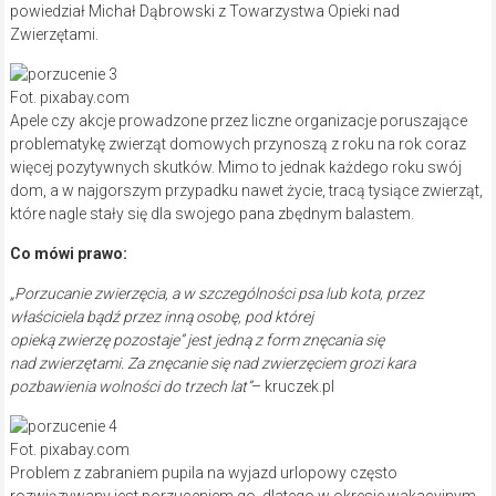
powiedział Michał Dąbrowski z Towarzystwa Opieki nad
Zwierzętami.
Fot. pixabay.com
Apele czy akcje prowadzone przez liczne organizacje poruszające
problematykę zwierząt domowych przynoszą z roku na rok coraz
więcej pozytywnych skutków. Mimo to jednak każdego roku swój
dom, a w najgorszym przypadku nawet życie, tracą tysiące zwierząt,
które nagle stały się dla swojego pana zbędnym balastem.
Co mówi prawo:
„Porzucanie zwierzęcia, a w szczególności psa lub kota, przez
właściciela bądź przez inną osobę, pod której
opieką zwierzę pozostaje” jest jedną z form znęcania się
nad zwierzętami. Za znęcanie się nad zwierzęciem grozi kara
pozbawienia wolności do trzech lat”
– kruczek.pl
Fot. pixabay.com
Problem z zabraniem pupila na wyjazd urlopowy często
rozwiązywany jest porzuceniem go, dlatego w okresie wakacyjnym