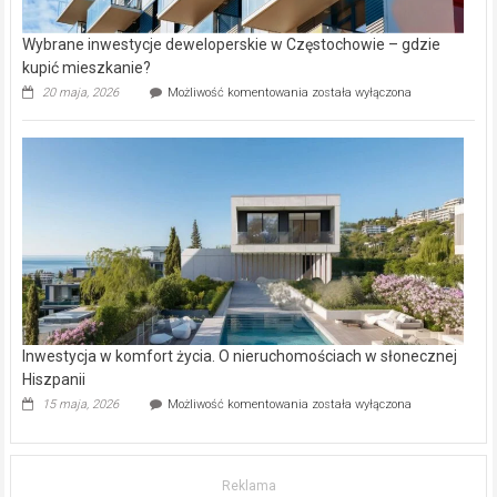
Wybrane inwestycje deweloperskie w Częstochowie – gdzie
kupić mieszkanie?
Wybrane
20 maja, 2026
Możliwość komentowania
została wyłączona
inwestycje
deweloperskie
w Częstochowie
–
gdzie
kupić
mieszkanie?
Inwestycja w komfort życia. O nieruchomościach w słonecznej
Hiszpanii
Inwestycja
15 maja, 2026
Możliwość komentowania
została wyłączona
w komfort
życia.
O nieruchomościach
w słonecznej
Reklama
Hiszpanii