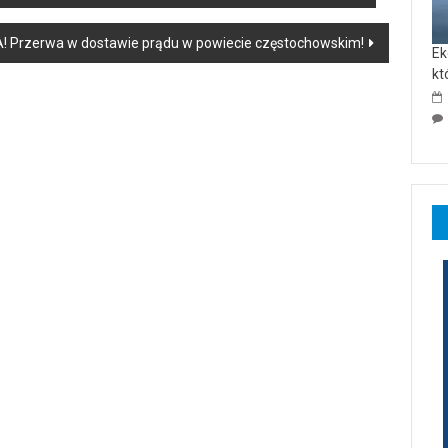
 Przerwa w dostawie prądu w powiecie częstochowskim!
Ek
kt