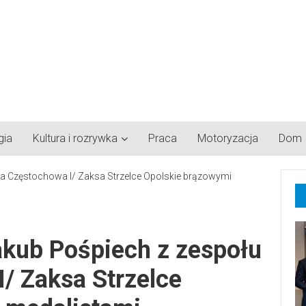
gia
Kultura i rozrywka
Praca
Motoryzacja
Dom
akub Pośpiech z zespołu
/ Zaksa Strzelce