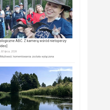
prawdziwy
skarb
natury
[wideo]
ologiczne ABC. Z kamerą wśród nietoperzy
ideo]
30 lipca, 2026
Ekologiczne
Możliwość komentowania
została wyłączona
ABC.
Z
kamerą
wśród
nietoperzy
[wideo]