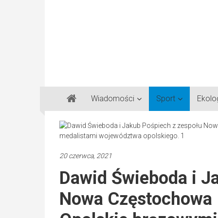
Gazeta
Wiadomości
Sport
Ekolo
Regionalna
Częstochowa,
Kłobuck,
Lubliniec,
20 czerwca, 2021
Myszków
Dawid Świeboda i J
Nowa Częstochowa I