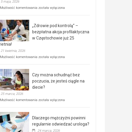
5 maja, 2026
Rusza
Możliwość komentowania
została wyłączona
miejski,
BEZPŁATNY
program
„Zdrowie pod kontrolą” –
rehabilitacji
dla
bezpłatna akcja profilaktyczna
seniorów!
w Częstochowie już 25
ietnia!
21 kwietnia, 2026
„Zdrowie
Możliwość komentowania
została wyłączona
pod
kontrolą”
–
Czy można schudnąć bez
bezpłatna
akcja
poczucia, że jesteś ciągle na
profilaktyczna
diecie?
w
25 marca, 2026
Częstochowie
już
Czy
Możliwość komentowania
została wyłączona
25
można
kwietnia!
schudnąć
bez
Dlaczego mężczyźni powinni
poczucia,
że
regularnie odwiedzać urologa?
jesteś
24 marca, 2026