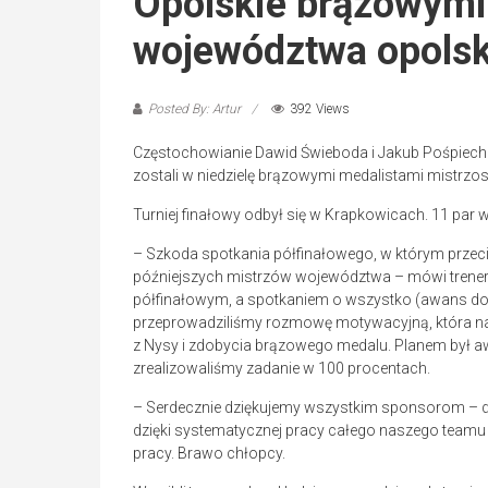
Opolskie brązowymi
województwa opolsk
Posted By: Artur
392 Views
Częstochowianie Dawid Świeboda i Jakub Pośpiech
zostali w niedzielę brązowymi medalistami mistrz
Turniej finałowy odbył się w Krapkowicach. 11 par
– Szkoda spotkania półfinałowego, w którym przeci
późniejszych mistrzów województwa – mówi trener
półfinałowym, a spotkaniem o wszystko (awans do M
przeprowadziliśmy rozmowę motywacyjną, która na
z Nysy i zdobycia brązowego medalu. Planem był aw
zrealizowaliśmy zadanie w 100 procentach.
– Serdecznie dziękujemy wszystkim sponsorom – d
dzięki systematycznej pracy całego naszego team
pracy. Brawo chłopcy.