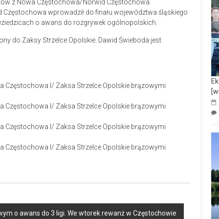
iczów z Nowa Częstochowa/Norwid Częstochowa.
 Częstochowa wprowadził do finału województwa śląskiego
 Dziedzicach o awans do rozgrywek ogólnopolskich.
ny do Zaksy Strzelce Opolskie. Dawid Świeboda jest
Ek
[w
ym o awans do 3 ligi. We wtorek rewanż w Częstochowie