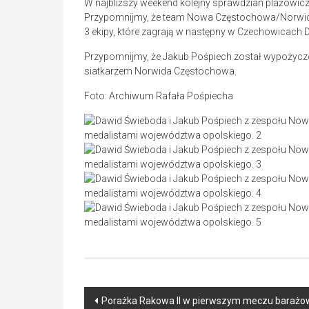
W najbliższy weekend kolejny sprawdzian plażow
Przypomnijmy, że team Nowa Częstochowa/Norwid
3 ekipy, które zagrają w następny w Czechowicach
Przypomnijmy, że Jakub Pośpiech został wypożyczo
siatkarzem Norwida Częstochowa.
Foto: Archiwum Rafała Pośpiecha
Post
Porażka Rakowa II w pierwszym meczu barażow