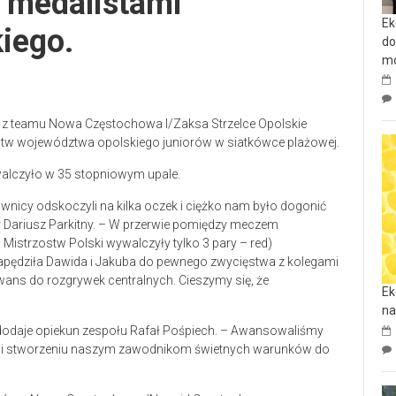
 medalistami
Ek
iego.
do
mo
 z teamu Nowa Częstochowa I/Zaksa Strzelce Opolskie
ostw województwa opolskiego juniorów w siatkówce plażowej.
 walczyło w 35 stopniowym upale.
wnicy odskoczyli na kilka oczek i ciężko nam było dogonić
 Dariusz Parkitny. – W przerwie pomiędzy meczem
istrzostw Polski wywalczyły tylko 3 pary – red)
pędziła Dawida i Jakuba do pewnego zwycięstwa z kolegami
ans do rozgrywek centralnych. Cieszymy się, że
Ek
na
odaje opiekun zespołu Rafał Pośpiech. – Awansowaliśmy
u i stworzeniu naszym zawodnikom świetnych warunków do