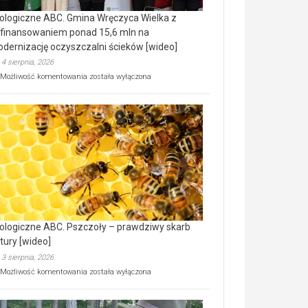
ologiczne ABC. Gmina Wręczyca Wielka z
finansowaniem ponad 15,6 mln na
dernizację oczyszczalni ścieków [wideo]
4 sierpnia, 2026
Ekologiczne
Możliwość komentowania
została wyłączona
ABC.
Gmina
Wręczyca
Wielka
z
dofinansowaniem
ponad
15,6
mln
na
modernizację
oczyszczalni
ścieków
ologiczne ABC. Pszczoły – prawdziwy skarb
[wideo]
tury [wideo]
3 sierpnia, 2026
Ekologiczne
Możliwość komentowania
została wyłączona
ABC.
Pszczoły
–