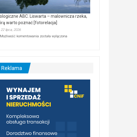
ologiczne ABC. Liswarta – malownicza rzeka,
órą warto poznać [fotorelacja]
22 lipca, 2026
Ekologiczne
Możliwość komentowania
została wyłączona
ABC.
Liswarta
–
malownicza
rzeka,
którą
Reklama
warto
poznać
[fotorelacja]