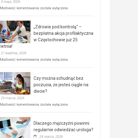
5 maja, 2026
Rusza
Możliwość komentowania
została wyłączona
miejski,
BEZPŁATNY
program
„Zdrowie pod kontrolą” –
rehabilitacji
dla
bezpłatna akcja profilaktyczna
seniorów!
w Częstochowie już 25
ietnia!
21 kwietnia, 2026
„Zdrowie
Możliwość komentowania
została wyłączona
pod
kontrolą”
–
Czy można schudnąć bez
bezpłatna
akcja
poczucia, że jesteś ciągle na
profilaktyczna
diecie?
w
25 marca, 2026
Częstochowie
już
Czy
Możliwość komentowania
została wyłączona
25
można
kwietnia!
schudnąć
bez
Dlaczego mężczyźni powinni
poczucia,
że
regularnie odwiedzać urologa?
jesteś
24 marca, 2026