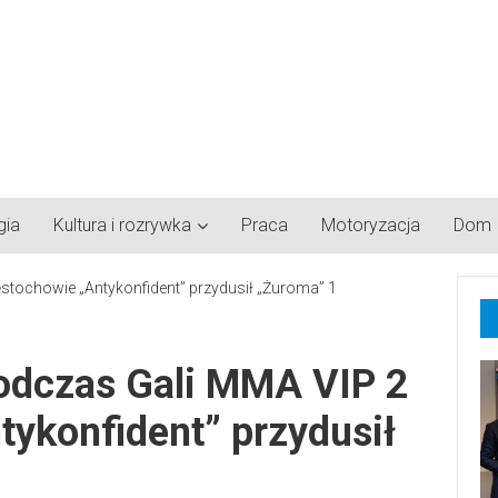
gia
Kultura i rozrywka
Praca
Motoryzacja
Dom
odczas Gali MMA VIP 2
ykonfident” przydusił