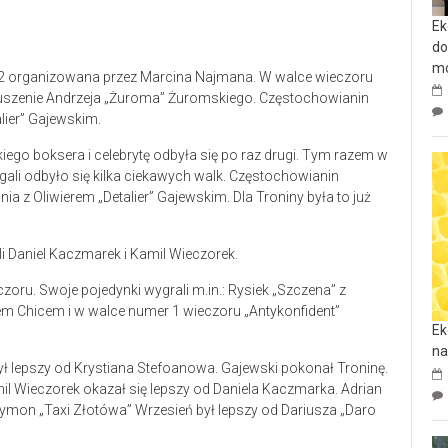
Ek
do
mo
 2 organizowana przez Marcina Najmana. W walce wieczoru
duszenie Andrzeja „Żuroma” Żuromskiego. Częstochowianin
alier” Gajewskim.
go boksera i celebrytę odbyła się po raz drugi. Tym razem w
ali odbyło się kilka ciekawych walk. Częstochowianin
nia z Oliwierem „Detalier” Gajewskim. Dla Troniny była to już
i Daniel Kaczmarek i Kamil Wieczorek.
oru. Swoje pojedynki wygrali m.in.: Rysiek „Szczena” z
m Chicem i w walce numer 1 wieczoru „Antykonfident”
Ek
na
 lepszy od Krystiana Stefoanowa. Gajewski pokonał Troninę.
 Wieczorek okazał się lepszy od Daniela Kaczmarka. Adrian
zymon „Taxi Złotówa” Wrzesień był lepszy od Dariusza „Daro