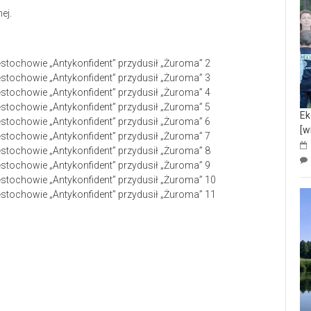
ej.
Ek
[w