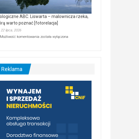
ologiczne ABC. Liswarta – malownicza rzeka,
órą warto poznać [fotorelacja]
22 lipca, 2026
Ekologiczne
Możliwość komentowania
została wyłączona
ABC.
Liswarta
–
malownicza
rzeka,
którą
Reklama
warto
poznać
[fotorelacja]