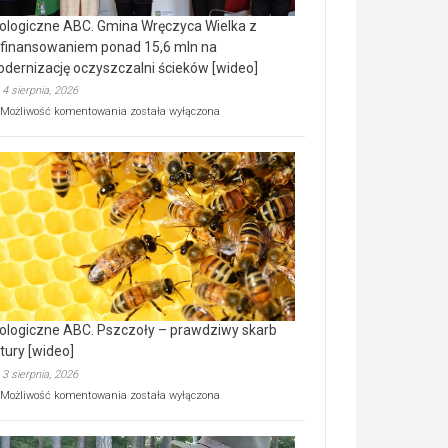
ologiczne ABC. Gmina Wręczyca Wielka z
finansowaniem ponad 15,6 mln na
dernizację oczyszczalni ścieków [wideo]
4 sierpnia, 2026
Ekologiczne
Możliwość komentowania
została wyłączona
ABC.
Gmina
Wręczyca
Wielka
z
dofinansowaniem
ponad
15,6
mln
na
modernizację
oczyszczalni
ścieków
ologiczne ABC. Pszczoły – prawdziwy skarb
[wideo]
tury [wideo]
3 sierpnia, 2026
Ekologiczne
Możliwość komentowania
została wyłączona
ABC.
Pszczoły
–