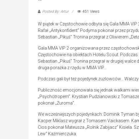
Posted By: Artur
451 Views
W piątek w Częstochowie odbyła się Gala MMA VIP
Rafał „Antykonfident” Podyma pokonał przez przy
Sebastian „Pikuś” Tronina przegrał z Oliwierem „Det
Gala MMA VIP 2 organizowana przez częstochowskie
Częstochowie na obiektach Hotelu Scout. Podczas g
Sebastian „Pikuś” Tronina przegrał w drugiej walce d
druga porażka z rzędu w MMA VIP…
Podczas gali był też pojedynek żużlowców… Walczyl
Publiczność emocjonowała się jednak walkami wiecz
„Psychotropem”. Krystian Pudzianowski z Tomasze
pokonał „Żuroma”.
We wcześniejszych pojedynkach: Dominik Tyman był
Kacper Miklasz wygrał z Tomasem Vaickasem. Kamil
Cios pokonał Mateusza „Rolnik Zabijacz” Kisiela. S
Lew” Kaźmierczuka.