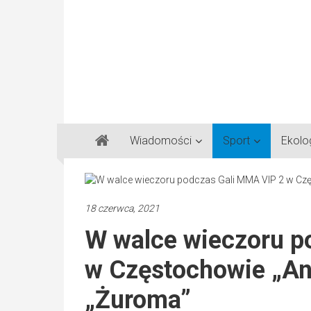
Gazeta
Wiadomości
Sport
Ekolo
Regionalna
Częstochowa,
Kłobuck,
Lubliniec,
18 czerwca, 2021
Myszków
W walce wieczoru p
w Częstochowie „Ant
„Żuroma”