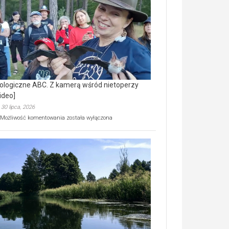
prawdziwy
skarb
natury
[wideo]
ologiczne ABC. Z kamerą wśród nietoperzy
ideo]
30 lipca, 2026
Ekologiczne
Możliwość komentowania
została wyłączona
ABC.
Z
kamerą
wśród
nietoperzy
[wideo]