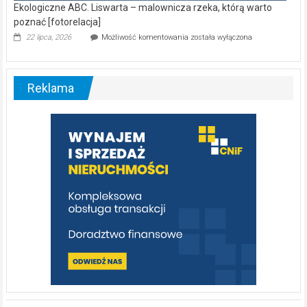
Ekologiczne ABC. Liswarta – malownicza rzeka, którą warto
poznać [fotorelacja]
Ekologiczne
22 lipca, 2026
Możliwość komentowania
została wyłączona
ABC.
Liswarta
–
malownicza
Reklama
rzeka,
którą
warto
poznać
[fotorelacja]