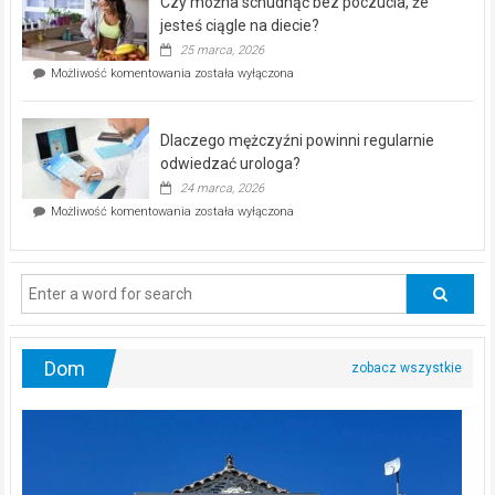
Czy można schudnąć bez poczucia, że
bezpłatna
akcja
jesteś ciągle na diecie?
profilaktyczna
25 marca, 2026
w
Czy
Możliwość komentowania
została wyłączona
Częstochowie
można
już
schudnąć
25
bez
kwietnia!
Dlaczego mężczyźni powinni regularnie
poczucia,
że
odwiedzać urologa?
jesteś
24 marca, 2026
ciągle
Dlaczego
Możliwość komentowania
została wyłączona
na
mężczyźni
diecie?
powinni
regularnie
odwiedzać
urologa?
Dom