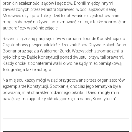
bronić niezależności sądów i sędziów. Bronili między innymi
zawieszonych przez Ministra Sprawiedliwości sędziów: Beatę
Morawiec czy Igora Tuleję. Dziś to ich właśnie częstochowianie
mogli zobaczyć na żywo, porozmawiać z nimi, a także poprosić on
autograf czy wspólnie zdjęcie.
Razem z tą znaną parą sędziów w ramach Tour de Konstytucja do
Częstochowy przyjechali także Rzecznik Praw Obywatelskich Adam
Bodnar oraz sędzia Waldemar Żurek. Wszystkich zgromadzeni, a
było ich przy Dębie Konstytucji ponad dwustu, przywitali brawami.
Każdy chciał z bohaterami walki o wolne sądy mieć pamiątkową
fotografię, a także autograf.
Na miejscu każdy mógł wziąć przygotowane przez organizatorów
egzemplarze Konstytucji. Spotkanie, chociaż jego tematyka była
poważna, miał charakter rodzinnego pikniku. Dzieci mogły m.in.
bawić się, malując litery składające się na napis „Konstytucja”.