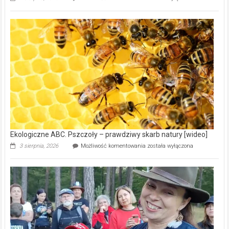
ABC.
Gmina
Wręczyca
Wielka
z
dofinansowaniem
ponad
15,6
mln
na
modernizację
oczyszczalni
ścieków
[wideo]
Ekologiczne ABC. Pszczoły – prawdziwy skarb natury [wideo]
Ekologiczne
3 sierpnia, 2026
Możliwość komentowania
została wyłączona
ABC.
Pszczoły
–
prawdziwy
skarb
natury
[wideo]