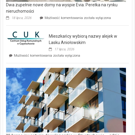
Dwa zupełnie nowe domy na wyspie Evia. Perełka na rynku
nieruchomości
Dwa
18 lipca, 2026
Możliwość komentowania
została wyłączona
zupełnie
nowe
domy
Mieszkańcy wybiorą nazwy alejek w
na
wyspie
Lasku Aniołowskim
Evia.
17 lipca, 2026
Perełka
Mieszkańcy
Możliwość komentowania
została wyłączona
na
wybiorą
rynku
nazwy
nieruchomości
alejek
w
Lasku
Aniołowskim