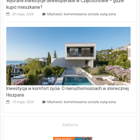
Wybrane inwestycje deweloperskie w Częstochowie – gdzie
kupić mieszkanie?
Wybrane
20 maja, 2026
Możliwość komentowania
została wyłączona
inwestycje
deweloperskie
w Częstochowie
–
gdzie
kupić
mieszkanie?
Inwestycja w komfort życia. O nieruchomościach w słonecznej
Hiszpanii
Inwestycja
15 maja, 2026
Możliwość komentowania
została wyłączona
w komfort
życia.
O nieruchomościach
w słonecznej
Reklama
Hiszpanii