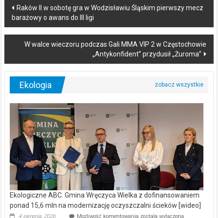
Post
Raków II w sobotę gra w Wodzisławiu Śląskim pierwszy mecz
barażowy o awans do III ligi
navigation
W walce wieczoru podczas Gali MMA VIP 2 w Częstochowie
„Antykonfident” przydusił „Żuroma”
Ekologia
Ekologiczne ABC. Gmina Wręczyca Wielka z dofinansowaniem
ponad 15,6 mln na modernizację oczyszczalni ścieków [wideo]
Ekologiczne
4 sierpnia, 2026
Możliwość komentowania
została wyłączona