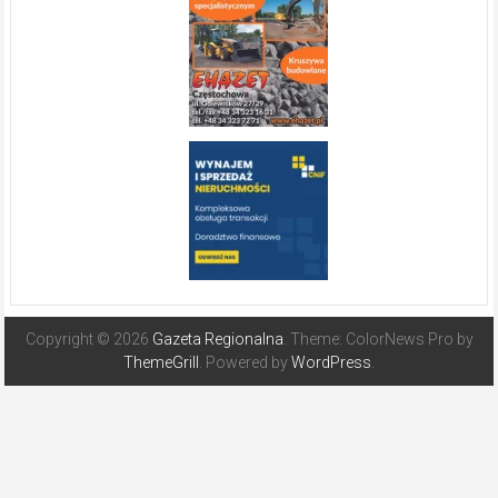
Copyright © 2026
Gazeta Regionalna
. Theme: ColorNews Pro by
ThemeGrill
. Powered by
WordPress
.