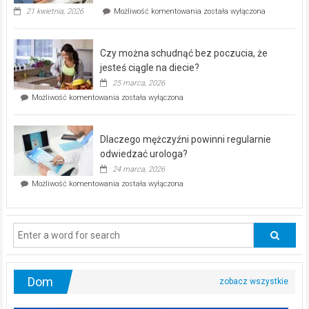
„Zdrowie
21 kwietnia, 2026
Możliwość komentowania
została wyłączona
pod
kontrolą”
–
Czy można schudnąć bez poczucia, że
bezpłatna
akcja
jesteś ciągle na diecie?
profilaktyczna
25 marca, 2026
w
Czy
Możliwość komentowania
została wyłączona
Częstochowie
można
już
schudnąć
25
bez
kwietnia!
Dlaczego mężczyźni powinni regularnie
poczucia,
że
odwiedzać urologa?
jesteś
24 marca, 2026
ciągle
Dlaczego
Możliwość komentowania
została wyłączona
na
mężczyźni
diecie?
powinni
regularnie
odwiedzać
urologa?
Dom