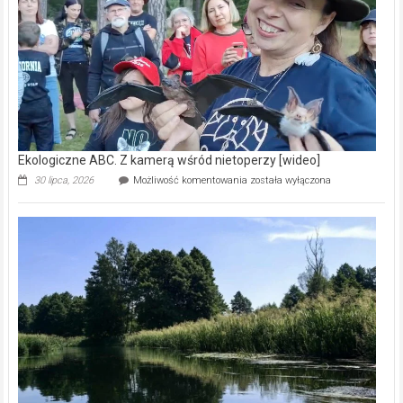
natury
[wideo]
Ekologiczne ABC. Z kamerą wśród nietoperzy [wideo]
Ekologiczne
30 lipca, 2026
Możliwość komentowania
została wyłączona
ABC.
Z
kamerą
wśród
nietoperzy
[wideo]