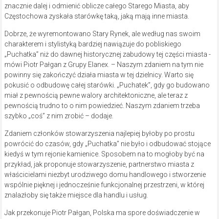
znacznie dalej i odmienić oblicze całego Starego Miasta, aby
Częstochowa zyskała starówkę taką, jaką mają inne miasta.
Dobrze, że wyremontowano Stary Rynek, ale według nas swoim
charakterem i stylistyką bardziej nawiązuje do pobliskiego
„Puchatka” niż do dawnej historycznej zabudowy tej części miasta -
mówi Piotr Pałgan z Grupy Elanex. – Naszym zdaniem na tym nie
powinny się zakończyć działa miasta w tej dzielnicy. Warto się
pokusić o odbudowę całej starówki. „Puchatek”, gdy go budowano
miał z pewnością pewne walory architektoniczne, ale teraz z
pewnością trudno to o nim powiedzieć. Naszym zdaniem trzeba
szybko „coś” z nim zrobić – dodaje.
Zdaniem członków stowarzyszenia najlepiej byłoby po prostu
powrócić do czasów, gdy „Puchatka” nie było i odbudować stojące
kiedyś w tym rejonie kamienice. Sposobem na to mogłoby być na
przykład, jak proponuje stowarzyszenie, partnerstwo miasta z
właścicielami niezbyt urodziwego domu handlowego i stworzenie
wspólnie pięknej i jednocześnie funkcjonalnej przestrzeni, w której
znalazłoby się także miejsce dla handlu i usług.
Jak przekonuje Piotr Pałgan, Polska ma spore doświadczenie w