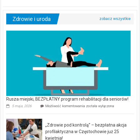
Zdrowie i uroda
Rusza miejski, BEZPŁATNY program rehabilitacji dla seniorów!
Rusza
5 maja, 2026
Możliwość komentowania
została wyłączona
miejski,
BEZPŁATNY
program
„Zdrowie pod kontrolą” – bezpłatna akcja
rehabilitacji
dla
profilaktyczna w Częstochowie już 25
seniorów!
kwietnia!