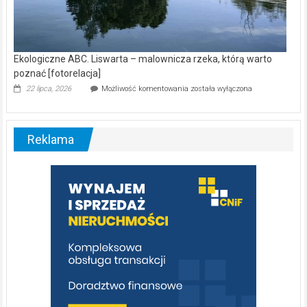
Ekologiczne ABC. Liswarta – malownicza rzeka, którą warto
poznać [fotorelacja]
Ekologiczne
22 lipca, 2026
Możliwość komentowania
została wyłączona
ABC.
Liswarta
–
malownicza
Reklama
rzeka,
którą
warto
poznać
[fotorelacja]