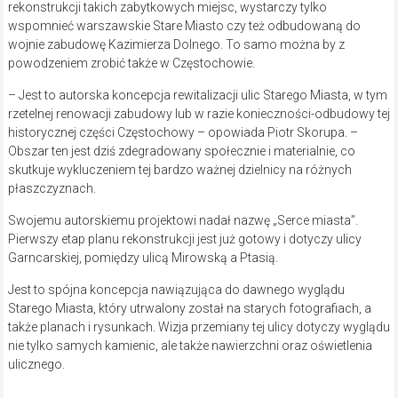
rekonstrukcji takich zabytkowych miejsc, wystarczy tylko
wspomnieć warszawskie Stare Miasto czy też odbudowaną do
wojnie zabudowę Kazimierza Dolnego. To samo można by z
powodzeniem zrobić także w Częstochowie.
– Jest to autorska koncepcja rewitalizacji ulic Starego Miasta, w tym
rzetelnej renowacji zabudowy lub w razie konieczności-odbudowy tej
historycznej części Częstochowy – opowiada Piotr Skorupa. –
Obszar ten jest dziś zdegradowany społecznie i materialnie, co
skutkuje wykluczeniem tej bardzo ważnej dzielnicy na różnych
płaszczyznach.
Swojemu autorskiemu projektowi nadał nazwę „Serce miasta”.
Pierwszy etap planu rekonstrukcji jest już gotowy i dotyczy ulicy
Garncarskiej, pomiędzy ulicą Mirowską a Ptasią.
Jest to spójna koncepcja nawiązująca do dawnego wyglądu
Starego Miasta, który utrwalony został na starych fotografiach, a
także planach i rysunkach. Wizja przemiany tej ulicy dotyczy wyglądu
nie tylko samych kamienic, ale także nawierzchni oraz oświetlenia
ulicznego.