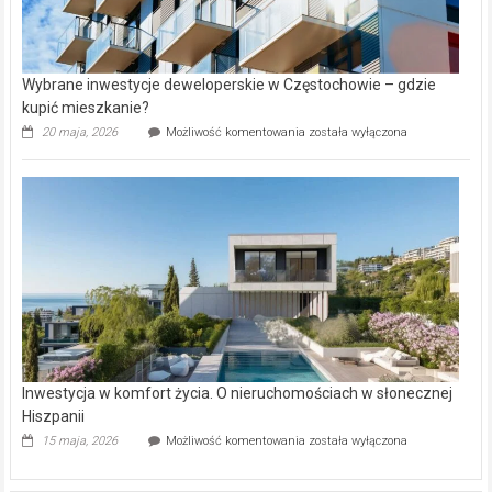
Wybrane inwestycje deweloperskie w Częstochowie – gdzie
kupić mieszkanie?
Wybrane
20 maja, 2026
Możliwość komentowania
została wyłączona
inwestycje
deweloperskie
w Częstochowie
–
gdzie
kupić
mieszkanie?
Inwestycja w komfort życia. O nieruchomościach w słonecznej
Hiszpanii
Inwestycja
15 maja, 2026
Możliwość komentowania
została wyłączona
w komfort
życia.