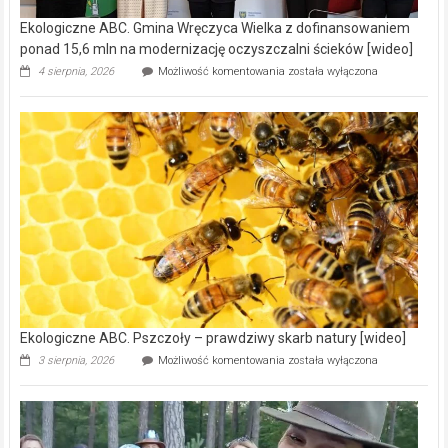
Ekologiczne ABC. Gmina Wręczyca Wielka z dofinansowaniem
ponad 15,6 mln na modernizację oczyszczalni ścieków [wideo]
Ekologiczne
4 sierpnia, 2026
Możliwość komentowania
została wyłączona
ABC.
Gmina
Wręczyca
Wielka
z
dofinansowaniem
ponad
15,6
mln
na
modernizację
oczyszczalni
ścieków
[wideo]
Ekologiczne ABC. Pszczoły – prawdziwy skarb natury [wideo]
Ekologiczne
3 sierpnia, 2026
Możliwość komentowania
została wyłączona
ABC.
Pszczoły
–
prawdziwy
skarb