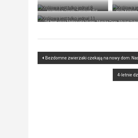
Królewskie Ogrody Zamkowe (fot.
Róża Królowa 
Centrum Zieleni Sp. z o.o.)
Od lewej stoją Małgorzata Huras, Monika Drąg, Michał Sobot
Post
Bezdomne zwierzaki czekają na nowy dom. Nas
navigation
4-letnie d