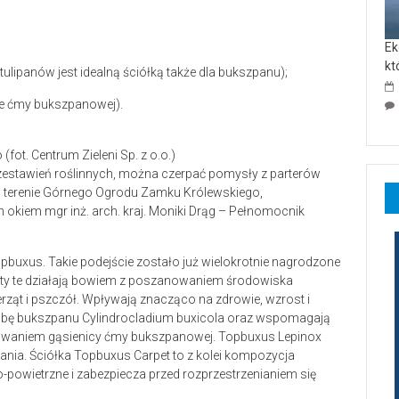
Ek
kt
tulipanów jest idealną ściółką także dla bukszpanu);
ce ćmy bukszpanowej).
t. Centrum Zieleni Sp. z o.o.)
zestawień roślinnych, można czerpać pomysły z parterów
m terenie Górnego Ogrodu Zamku Królewskiego,
kiem mgr inż. arch. kraj. Moniki Drąg – Pełnomocnik
opbuxus. Takie podejście zostało już wielokrotnie nagrodzone
ty te działają bowiem z poszanowaniem środowiska
ierząt i pszczół. Wpływają znacząco na zdrowie, wzrost i
robę bukszpanu Cylindrocladium buxicola oraz wspomagają
aniem gąsienicy ćmy bukszpanowej. Topbuxus Lepinox
zania. Ściółka Topbuxus Carpet to z kolei kompozycja
-powietrzne i zabezpiecza przed rozprzestrzenianiem się