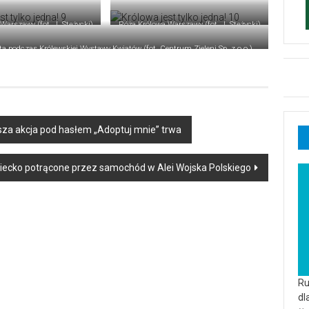
Warszawy (fot. J. Stężycki)
Róża Królowa Warszawy (fot. J. Stężycki)
a podczas Królewskiej Wystawy Kwiatów (fot. Centrum Zieleni Sp. z o.o.)
za akcja pod hasłem „Adoptuj mnie” trwa
ziecko potrącone przez samochód w Alei Wojska Polskiego
Ru
dl