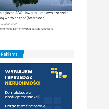
ologiczne ABC. Liswarta – malownicza rzeka,
órą warto poznać [fotorelacja]
22 lipca, 2026
Ekologiczne
Możliwość komentowania
została wyłączona
ABC.
Liswarta
–
malownicza
rzeka,
którą
Reklama
warto
poznać
[fotorelacja]