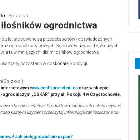
eni Sp. z o.o.)
miłośników ogrodnictwa
wielu lat stosowane są przez ekspertów i doświadczonych
raz ogrodach pałacowych. Są łatwe w użyciu. Te, w dużych
, a te w mniejszych -dla miłośników ogrodnictwa.
bukszpany pozostaną w doskonałej kondycji.
 Sp. z o.o.)
e internetowym
www.centrumzieleni.eu
oraz w sklepie
o-ogrodniczym „OSKAR” przy al. Pokoju 4 w Częstochowie.
owaniem bezpieczeństwa. Produktów biobójczych należy używać
rzed każdym użyciem przeczytaj informacje zamieszczone na
panową! Jak pielęgnować bukszpan?