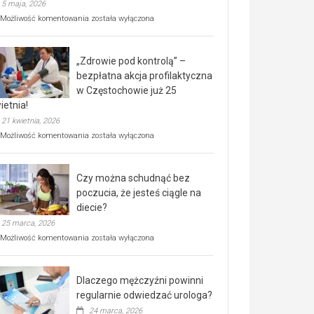
5 maja, 2026
Rusza
Możliwość komentowania
została wyłączona
miejski,
BEZPŁATNY
program
„Zdrowie pod kontrolą” –
rehabilitacji
dla
bezpłatna akcja profilaktyczna
seniorów!
w Częstochowie już 25
ietnia!
21 kwietnia, 2026
„Zdrowie
Możliwość komentowania
została wyłączona
pod
kontrolą”
–
Czy można schudnąć bez
bezpłatna
akcja
poczucia, że jesteś ciągle na
profilaktyczna
diecie?
w
25 marca, 2026
Częstochowie
już
Czy
Możliwość komentowania
została wyłączona
25
można
kwietnia!
schudnąć
bez
Dlaczego mężczyźni powinni
poczucia,
że
regularnie odwiedzać urologa?
jesteś
24 marca, 2026