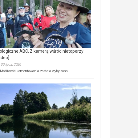
prawdziwy
skarb
natury
[wideo]
ologiczne ABC. Z kamerą wśród nietoperzy
ideo]
30 lipca, 2026
Ekologiczne
Możliwość komentowania
została wyłączona
ABC.
Z
kamerą
wśród
nietoperzy
[wideo]