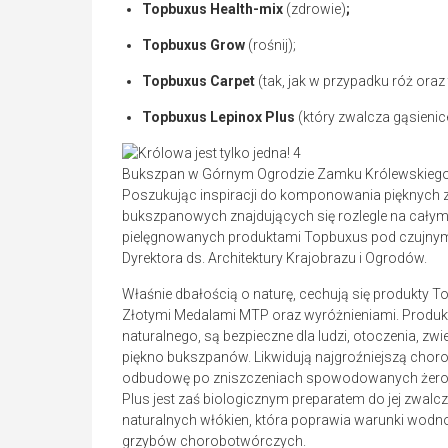
Topbuxus Health-mix
(zdrowie)
;
Topbuxus Grow
(rośnij);
Topbuxus Carpet
(tak, jak w przypadku róż oraz 
Topbuxus Lepinox Plus
(który zwalcza gąsieni
Bukszpan w Górnym Ogrodzie Zamku Królewskiego (fo
Poszukując inspiracji do komponowania pięknych 
bukszpanowych znajdujących się rozlegle na cały
pielęgnowanych produktami Topbuxus pod czujnym o
Dyrektora ds. Architektury Krajobrazu i Ogrodów.
Właśnie dbałością o naturę, cechują się produkty T
Złotymi Medalami MTP oraz wyróżnieniami. Produk
naturalnego, są bezpieczne dla ludzi, otoczenia, zw
piękno bukszpanów. Likwidują najgroźniejszą cho
odbudowę po zniszczeniach spowodowanych żerow
Plus jest zaś biologicznym preparatem do jej zwalc
naturalnych włókien, która poprawia warunki wodno
grzybów chorobotwórczych.