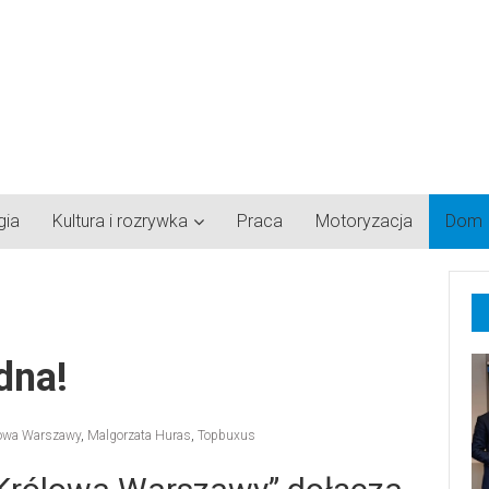
gia
Kultura i rozrywka
Praca
Motoryzacja
Dom
dna!
owa Warszawy
,
Malgorzata Huras
,
Topbuxus