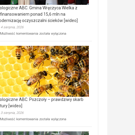
ologiczne ABC. Gmina Wręczyca Wielka z
finansowaniem ponad 15,6 mln na
dernizację oczyszczalni ścieków [wideo]
4 sierpnia, 2026
Ekologiczne
Możliwość komentowania
została wyłączona
ABC.
Gmina
Wręczyca
Wielka
z
dofinansowaniem
ponad
15,6
mln
na
modernizację
oczyszczalni
ścieków
ologiczne ABC. Pszczoły – prawdziwy skarb
[wideo]
tury [wideo]
3 sierpnia, 2026
Ekologiczne
Możliwość komentowania
została wyłączona
ABC.
Pszczoły
–