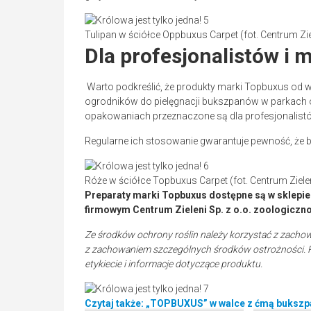
Tulipan w ściółce Oppbuxus Carpet (fot. Centrum Ziel
Dla profesjonalistów i 
Warto podkreślić, że produkty marki Topbuxus od 
ogrodników do pielęgnacji bukszpanów w parkach o
opakowaniach przeznaczone są dla profesjonalistów
Regularne ich stosowanie gwarantuje pewność, że 
Róże w ściółce Topbuxus Carpet (fot. Centrum Zieleni
Preparaty marki Topbuxus dostępne są w sklepi
firmowym Centrum Zieleni Sp. z o.o. zoologiczn
Ze środków ochrony roślin należy korzystać z zach
z zachowaniem szczególnych środków ostrożności. P
etykiecie i informacje dotyczące produktu.
Czytaj także: „TOPBUXUS” w walce z ćmą buksz