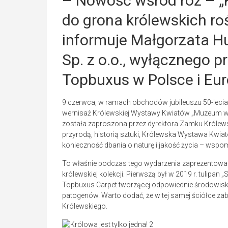
– Nowość wśród róż – „
do grona królewskich roś
informuje Małgorzata Hu
Sp. z o.o., wyłącznego p
Topbuxus w Polsce i Eur
9 czerwca, w ramach obchodów jubileuszu 50-lec
wernisaż
Królewskiej Wystawy Kwiatów „Muzeum w zgo
została zaproszona przez dyrektora Zamku Królews
przyrodą, historią sztuki, Królewska Wystawa Kwiat
konieczność dbania o naturę i jakość życia – wspo
To właśnie podczas tego wydarzenia zaprezentowan
królewskiej kolekcji. Pierwszą był w 2019 r. tulip
Topbuxus Carpet tworzącej odpowiednie środowisko 
patogenów. Warto dodać, że w tej samej ściółce z
Królewskiego.