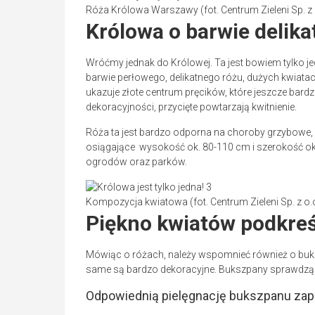
Róża Królowa Warszawy (fot. Centrum Zieleni Sp. z 
Królowa o barwie delik
Wróćmy jednak do Królowej. Ta jest bowiem tylko j
barwie perłowego, delikatnego różu, dużych kwiatac
ukazuje złote centrum pręcików, które jeszcze bardzi
dekoracyjności, przycięte powtarzają kwitnienie.
Róża ta jest bardzo odporna na choroby grzybowe, 
osiągające wysokość ok. 80-110 cm i szerokość ok
ogrodów oraz parków.
Kompozycja kwiatowa (fot. Centrum Zieleni Sp. z o.
Piękno kwiatów podkre
Mówiąc o różach, należy wspomnieć również o bukszp
same są bardzo dekoracyjne. Bukszpany sprawdzą 
Odpowiednią pielęgnację bukszpanu zape