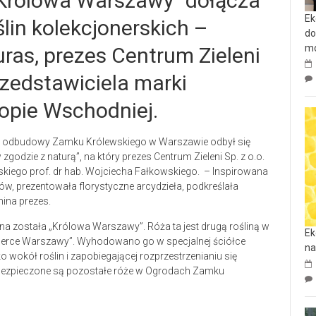
Królowa Warszawy” dołącza
Ek
lin kolekcjonerskich –
do
mo
ras, prezes Centrum Zieleni
rzedstawiciela marki
opie Wschodniej.
ia odbudowy Zamku Królewskiego w Warszawie odbył się
dzie z naturą”, na który prezes Centrum Zieleni Sp. z o.o.
kiego prof. dr hab. Wojciecha Fałkowskiego. – Inspirowana
ów, prezentowała florystyczne arcydzieła, podkreślała
mina prezes.
a została „Królowa Warszawy”. Róża ta jest drugą rośliną w
Ek
an „Serce Warszawy”. Wyhodowano go w specjalnej ściółce
na
wokół roślin i zapobiegającej rozprzestrzenianiu się
abezpieczone są pozostałe róże w Ogrodach Zamku