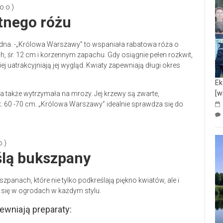
o.o.)
atnego różu
edna. -„Królowa Warszawy” to wspaniała rabatowa róża o
h, śr. 12 cm i korzennym zapachu. Gdy osiągnie pełen rozkwit,
ej uatrakcyjniają jej wygląd. Kwiaty zapewniają długi okres
Ek
[w
a także wytrzymała na mrozy. Jej krzewy są zwarte,
. 60 -70 cm. „Królowa Warszawy” idealnie sprawdza się do
o.)
ślą bukszpany
anach, które nie tylko podkreślają piękno kwiatów, ale i
się w ogrodach w każdym stylu.
wniają preparaty: