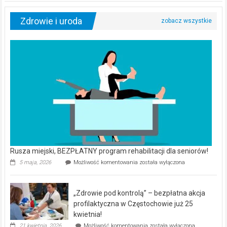
Zdrowie i uroda
Rusza miejski, BEZPŁATNY program rehabilitacji dla seniorów!
Rusza
5 maja, 2026
Możliwość komentowania
została wyłączona
miejski,
BEZPŁATNY
program
„Zdrowie pod kontrolą” – bezpłatna akcja
rehabilitacji
dla
profilaktyczna w Częstochowie już 25
seniorów!
kwietnia!
„Zdrowie
21 kwietnia, 2026
Możliwość komentowania
została wyłączona