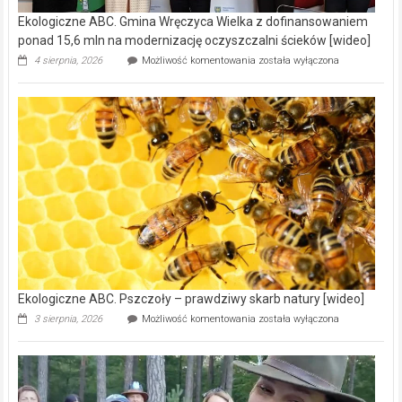
Ekologiczne ABC. Gmina Wręczyca Wielka z dofinansowaniem
ponad 15,6 mln na modernizację oczyszczalni ścieków [wideo]
Ekologiczne
4 sierpnia, 2026
Możliwość komentowania
została wyłączona
ABC.
Gmina
Wręczyca
Wielka
z
dofinansowaniem
ponad
15,6
mln
na
modernizację
oczyszczalni
ścieków
[wideo]
Ekologiczne ABC. Pszczoły – prawdziwy skarb natury [wideo]
Ekologiczne
3 sierpnia, 2026
Możliwość komentowania
została wyłączona
ABC.
Pszczoły
–
prawdziwy
skarb