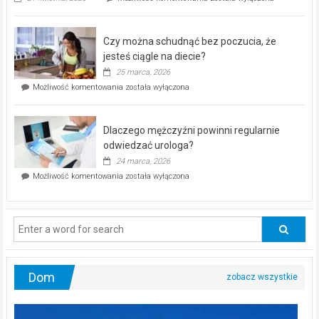
pod
kontrolą”
–
Czy można schudnąć bez poczucia, że
bezpłatna
akcja
jesteś ciągle na diecie?
profilaktyczna
25 marca, 2026
w
Czy
Możliwość komentowania
została wyłączona
Częstochowie
można
już
schudnąć
25
bez
kwietnia!
Dlaczego mężczyźni powinni regularnie
poczucia,
że
odwiedzać urologa?
jesteś
24 marca, 2026
ciągle
Dlaczego
Możliwość komentowania
została wyłączona
na
mężczyźni
diecie?
powinni
regularnie
odwiedzać
urologa?
Dom