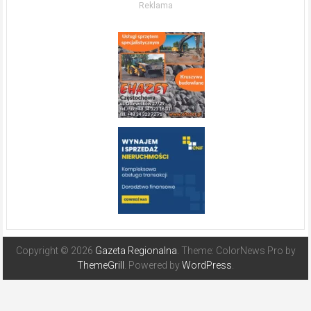
Reklama
Hiszpanii
Copyright © 2026
Gazeta Regionalna
. Theme: ColorNews Pro by
ThemeGrill
. Powered by
WordPress
.