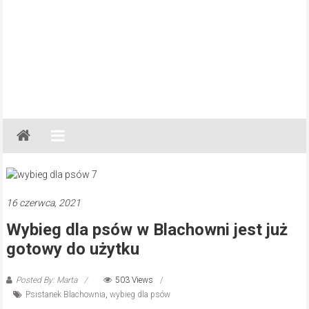
Gazeta
Regionalna
Częstochowa,
Kłobuck,
Lubliniec,
16 czerwca, 2021
Myszków
Wybieg dla psów w Blachowni jest już
gotowy do użytku
Posted By: Marta
503 Views
Psistanek Blachownia
,
wybieg dla psów