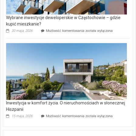
Wybrane inwestycje deweloperskie w Częstochowie – gdzie
kupić mieszkanie?
Wybrane
20 maja, 2026
Możliwość komentowania
została wyłączona
inwestycje
deweloperskie
w Częstochowie
–
gdzie
kupić
mieszkanie?
Inwestycja w komfort życia. O nieruchomościach w słonecznej
Hiszpanii
Inwestycja
15 maja, 2026
Możliwość komentowania
została wyłączona
w komfort
życia.
O nieruchomościach
w słonecznej