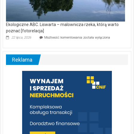
Ekologiczne ABC. Liswarta – malownicza rzeka, którą warto
poznać [fotorelacja]
Ekologiczne
22 lipca, 2026
Możliwość komentowania
została wyłączona
ABC.
Liswarta
–
malownicza
Reklama
rzeka,
którą
warto
poznać
[fotorelacja]