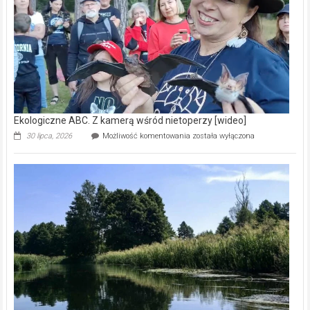
natury
[wideo]
Ekologiczne ABC. Z kamerą wśród nietoperzy [wideo]
Ekologiczne
30 lipca, 2026
Możliwość komentowania
została wyłączona
ABC.
Z
kamerą
wśród
nietoperzy
[wideo]