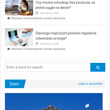
Czy można schudnąć bez poczucia, że
bezpłatna
akcja
jesteś ciągle na diecie?
profilaktyczna
25 marca, 2026
w
Czy
Możliwość komentowania
została wyłączona
Częstochowie
można
już
schudnąć
25
bez
kwietnia!
Dlaczego mężczyźni powinni regularnie
poczucia,
że
odwiedzać urologa?
jesteś
24 marca, 2026
ciągle
Dlaczego
Możliwość komentowania
została wyłączona
na
mężczyźni
diecie?
powinni
regularnie
odwiedzać
urologa?
Dom