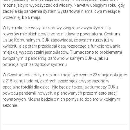
można je było wypożyczać od wiosny. Nawet w ubiegłym roku, gdy
zaczęła się pandemia system wystartował niemal dwa miesiące
wcześniej, bo 6 maja.
W tym roku pierwszy raz sprawy związane z wypożyczalnią
rowerów miejskich powierzono niedawno powstałemu Centrum
Usług Komunalnych. CUK zapowiadał, że system ruszy już w
kwietniu, ale potem przekładał datę rozpoczęcia funkcjonowania
miejskiej wypożyczalni jednośladów. Tłumaczono to problemami
związanymi z pandemią, zarówno w samym CUK-u, jak i u
potencjalnych zarządców systemu.
W Częstochowie w tym sezonie mają być czynne 23 stacje dokujące
z 215 jednośladami, z których część będzie wyposażona w
specjalne foteliki dla dzieci. Nie będzie, także, jak tłumaczy CUK z
powodu pandemii, nowych, a planowanych przez miasto stacji
rowerowych. Można będzie o nich pomyśleć dopiero w kolejnym
sezonie.