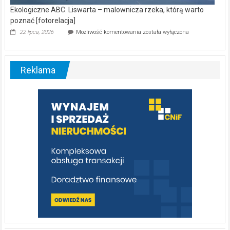
Ekologiczne ABC. Liswarta – malownicza rzeka, którą warto
poznać [fotorelacja]
Ekologiczne
22 lipca, 2026
Możliwość komentowania
została wyłączona
ABC.
Liswarta
–
malownicza
Reklama
rzeka,
którą
warto
poznać
[fotorelacja]