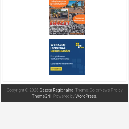
Copyright © 2026
Gazeta Regionalna
. Theme: ColorNews Pro by
ThemeGrill
. Powered by
WordPress
.