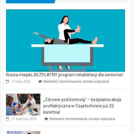
Rusza miejski, BEZPŁATNY program rehabilitacji dla seniorów!
Rusza
5 maja, 2026
Możliwość komentowania
została wyłączona
miejski,
BEZPŁATNY
program
„Zdrowie pod kontrolą” – bezpłatna akcja
rehabilitacji
dla
profilaktyczna w Częstochowie już 25
seniorów!
kwietnia!
„Zdrowie
21 kwietnia, 2026
Możliwość komentowania
została wyłączona
pod
kontrolą”
–