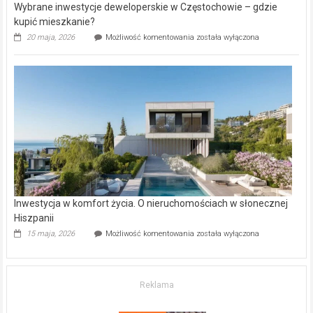
Wybrane inwestycje deweloperskie w Częstochowie – gdzie
kupić mieszkanie?
Wybrane
20 maja, 2026
Możliwość komentowania
została wyłączona
inwestycje
deweloperskie
w Częstochowie
–
gdzie
kupić
mieszkanie?
Inwestycja w komfort życia. O nieruchomościach w słonecznej
Hiszpanii
Inwestycja
15 maja, 2026
Możliwość komentowania
została wyłączona
w komfort
życia.
O nieruchomościach
w słonecznej
Reklama
Hiszpanii