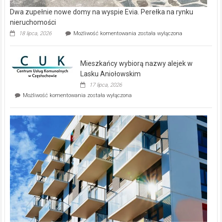
Dwa zupełnie nowe domy na wyspie Evia. Perełka na rynku
nieruchomości
Dwa
18 lipca, 2026
Możliwość komentowania
została wyłączona
zupełnie
nowe
domy
Mieszkańcy wybiorą nazwy alejek w
na
wyspie
Lasku Aniołowskim
Evia.
17 lipca, 2026
Perełka
Mieszkańcy
Możliwość komentowania
została wyłączona
na
wybiorą
rynku
nazwy
nieruchomości
alejek
w
Lasku
Aniołowskim