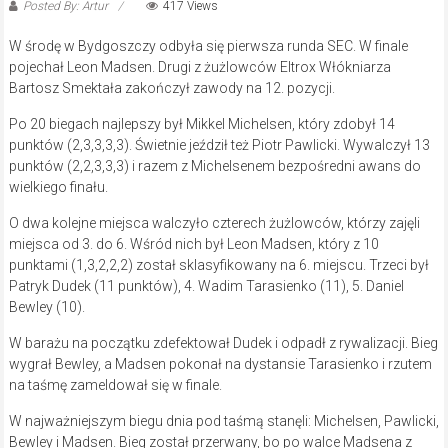
Posted By: Artur
417 Views
W środę w Bydgoszczy odbyła się pierwsza runda SEC. W finale
pojechał Leon Madsen. Drugi z żużlowców Eltrox Włókniarza
Bartosz Smektała zakończył zawody na 12. pozycji.
Po 20 biegach najlepszy był Mikkel Michelsen, który zdobył 14
punktów (2,3,3,3,3). Świetnie jeździł też Piotr Pawlicki. Wywalczył 13
punktów (2,2,3,3,3) i razem z Michelsenem bezpośredni awans do
wielkiego finału.
O dwa kolejne miejsca walczyło czterech żużlowców, którzy zajęli
miejsca od 3. do 6. Wśród nich był Leon Madsen, który z 10
punktami (1,3,2,2,2) został sklasyfikowany na 6. miejscu. Trzeci był
Patryk Dudek (11 punktów), 4. Wadim Tarasienko (11), 5. Daniel
Bewley (10).
W barażu na początku zdefektował Dudek i odpadł z rywalizacji. Bieg
wygrał Bewley, a Madsen pokonał na dystansie Tarasienko i rzutem
na taśmę zameldował się w finale.
W najważniejszym biegu dnia pod taśmą stanęli: Michelsen, Pawlicki,
Bewley i Madsen. Bieg został przerwany, bo po walce Madsena z