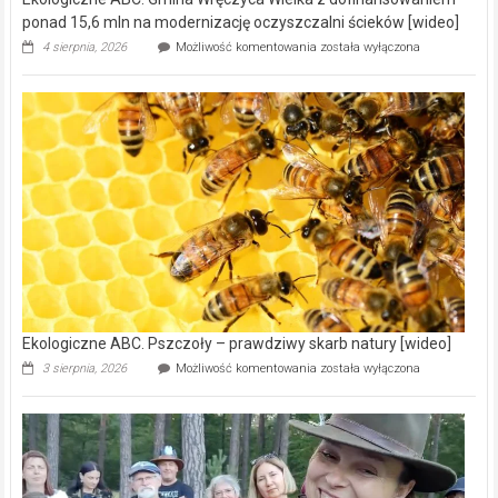
ponad 15,6 mln na modernizację oczyszczalni ścieków [wideo]
Ekologiczne
4 sierpnia, 2026
Możliwość komentowania
została wyłączona
ABC.
Gmina
Wręczyca
Wielka
z
dofinansowaniem
ponad
15,6
mln
na
modernizację
oczyszczalni
ścieków
[wideo]
Ekologiczne ABC. Pszczoły – prawdziwy skarb natury [wideo]
Ekologiczne
3 sierpnia, 2026
Możliwość komentowania
została wyłączona
ABC.
Pszczoły
–
prawdziwy
skarb
natury
[wideo]