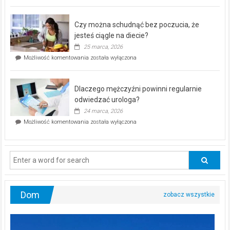
pod
kontrolą”
–
Czy można schudnąć bez poczucia, że
bezpłatna
akcja
jesteś ciągle na diecie?
profilaktyczna
25 marca, 2026
w
Czy
Możliwość komentowania
została wyłączona
Częstochowie
można
już
schudnąć
25
bez
kwietnia!
Dlaczego mężczyźni powinni regularnie
poczucia,
że
odwiedzać urologa?
jesteś
24 marca, 2026
ciągle
Dlaczego
Możliwość komentowania
została wyłączona
na
mężczyźni
diecie?
powinni
regularnie
odwiedzać
urologa?
Dom