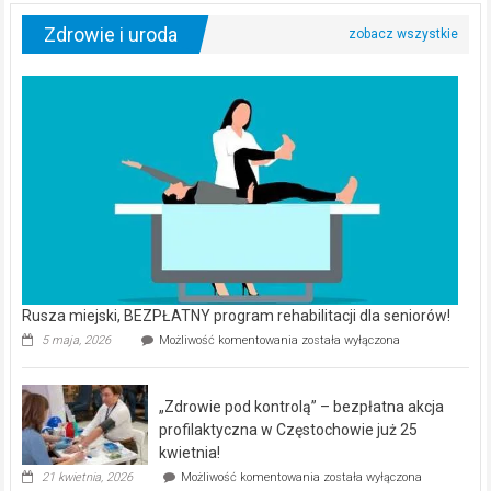
Zdrowie i uroda
Rusza miejski, BEZPŁATNY program rehabilitacji dla seniorów!
Rusza
5 maja, 2026
Możliwość komentowania
została wyłączona
miejski,
BEZPŁATNY
program
„Zdrowie pod kontrolą” – bezpłatna akcja
rehabilitacji
dla
profilaktyczna w Częstochowie już 25
seniorów!
kwietnia!
„Zdrowie
21 kwietnia, 2026
Możliwość komentowania
została wyłączona