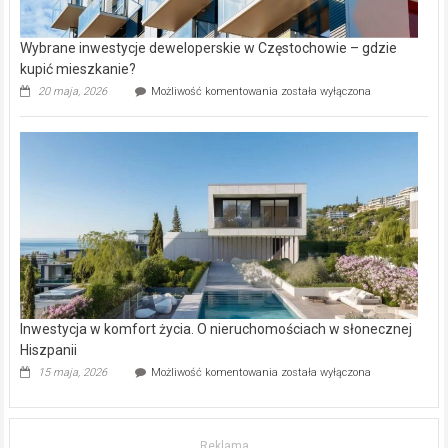
Wybrane inwestycje deweloperskie w Częstochowie – gdzie
kupić mieszkanie?
Wybrane
20 maja, 2026
Możliwość komentowania
została wyłączona
inwestycje
deweloperskie
w Częstochowie
–
gdzie
kupić
mieszkanie?
Inwestycja w komfort życia. O nieruchomościach w słonecznej
Hiszpanii
Inwestycja
15 maja, 2026
Możliwość komentowania
została wyłączona
w komfort
życia.
O nieruchomościach
w słonecznej
Reklama