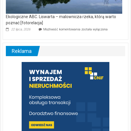
Ekologiczne ABC. Liswarta – malownicza rzeka, którą warto
poznać [fotorelacja]
Ekologiczne
22 lipca, 2026
Możliwość komentowania
została wyłączona
ABC.
Liswarta
–
malownicza
Reklama
rzeka,
którą
warto
poznać
[fotorelacja]