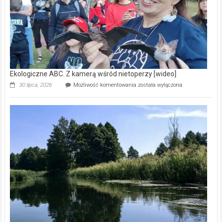
Ekologiczne ABC. Z kamerą wśród nietoperzy [wideo]
Ekologiczne
30 lipca, 2026
Możliwość komentowania
została wyłączona
ABC.
Z
kamerą
wśród
nietoperzy
[wideo]