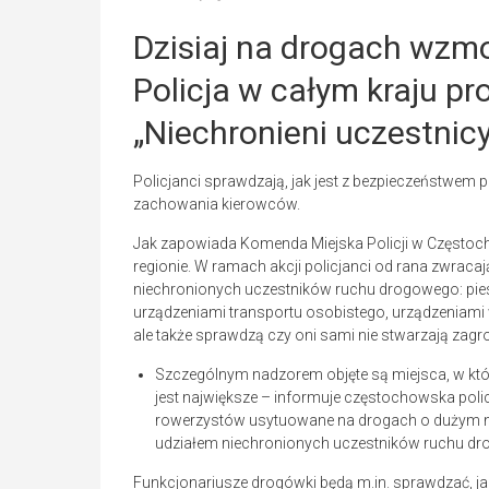
Dzisiaj na drogach wzm
Policja w całym kraju p
„Niechronieni uczestnic
Policjanci sprawdzają, jak jest z bezpieczeństwem p
zachowania kierowców.
Jak zapowiada Komenda Miejska Policji w Częstoch
regionie. W ramach akcji policjanci od rana zw
niechronionych uczestników ruchu drogowego: pies
urządzeniami transportu osobistego, urządzeniam
ale także sprawdzą czy oni sami nie stwarzają zag
Szczególnym nadzorem objęte są miejsca, w kt
jest największe – informuje częstochowska policj
rowerzystów usytuowane na drogach o dużym na
udziałem niechronionych uczestników ruchu d
Funkcjonariusze drogówki będą m.in. sprawdzać, j