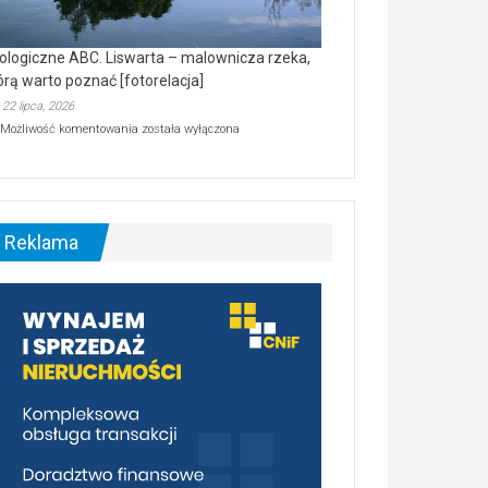
ologiczne ABC. Liswarta – malownicza rzeka,
órą warto poznać [fotorelacja]
22 lipca, 2026
Ekologiczne
Możliwość komentowania
została wyłączona
ABC.
Liswarta
–
malownicza
rzeka,
którą
Reklama
warto
poznać
[fotorelacja]