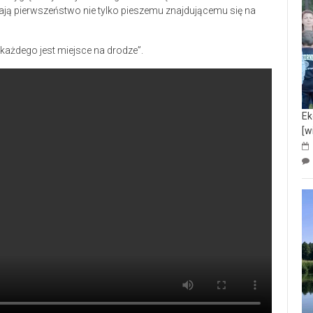
ają pierwszeństwo nie tylko pieszemu znajdującemu się na
 każdego jest miejsce na drodze”.
Ek
[w