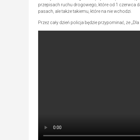
przepisach ruchu drogowego, które od 1 czerwca d
pasach, ale także takiemu, które na nie wchodzi.
Przez cały dzień policja będzie przypominać, że „Dla