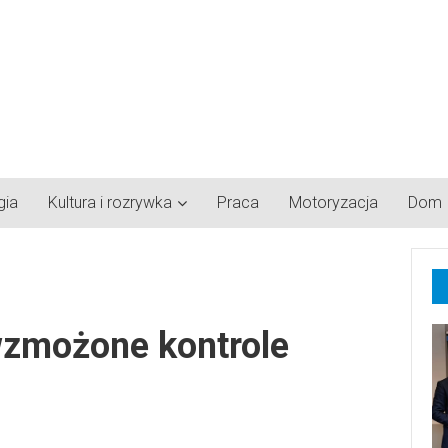
gia
Kultura i rozrywka
Praca
Motoryzacja
Dom
wzmożone kontrole