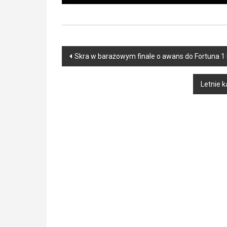
Post
Skra w barażowym finale o awans do Fortuna 1 
navigation
Letnie k