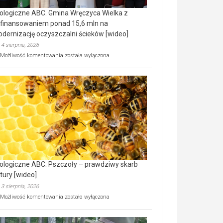
ologiczne ABC. Gmina Wręczyca Wielka z
finansowaniem ponad 15,6 mln na
dernizację oczyszczalni ścieków [wideo]
4 sierpnia, 2026
Ekologiczne
Możliwość komentowania
została wyłączona
ABC.
Gmina
Wręczyca
Wielka
z
dofinansowaniem
ponad
15,6
mln
na
modernizację
oczyszczalni
ścieków
ologiczne ABC. Pszczoły – prawdziwy skarb
[wideo]
tury [wideo]
3 sierpnia, 2026
Ekologiczne
Możliwość komentowania
została wyłączona
ABC.
Pszczoły
–