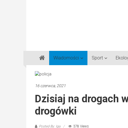
Gazeta
Wiadomości
Sport
Ekolo
Regionalna
Częstochowa,
Kłobuck,
Lubliniec,
16 czerwca, 2021
Myszków
Dzisiaj na drogach 
drogówki
Posted By: Iga
378 Views