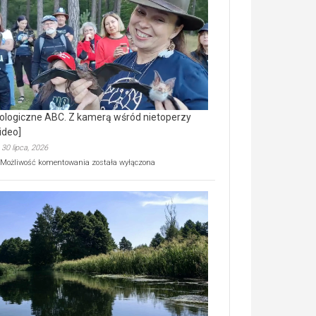
prawdziwy
skarb
natury
[wideo]
ologiczne ABC. Z kamerą wśród nietoperzy
ideo]
30 lipca, 2026
Ekologiczne
Możliwość komentowania
została wyłączona
ABC.
Z
kamerą
wśród
nietoperzy
[wideo]