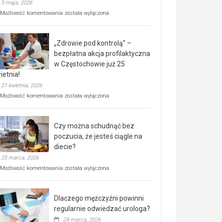
5 maja, 2026
Rusza
Możliwość komentowania
została wyłączona
miejski,
BEZPŁATNY
program
„Zdrowie pod kontrolą” –
rehabilitacji
dla
bezpłatna akcja profilaktyczna
seniorów!
w Częstochowie już 25
ietnia!
21 kwietnia, 2026
„Zdrowie
Możliwość komentowania
została wyłączona
pod
kontrolą”
–
Czy można schudnąć bez
bezpłatna
akcja
poczucia, że jesteś ciągle na
profilaktyczna
diecie?
w
25 marca, 2026
Częstochowie
już
Czy
Możliwość komentowania
została wyłączona
25
można
kwietnia!
schudnąć
bez
Dlaczego mężczyźni powinni
poczucia,
że
regularnie odwiedzać urologa?
jesteś
24 marca, 2026