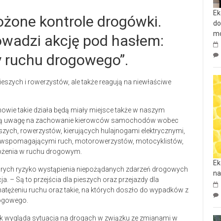
Ek
ożone kontrole drogówki.
do
mo
rowadzi akcję pod hasłem:
y ruchu drogowego”.
ieszych i rowerzystów, ale także reagują na niewłaściwe
owie takie działa będą miały miejsce także w naszym
racają uwagę na zachowanie kierowców samochodów wobec
zych, rowerzystów, kierujących hulajnogami elektrycznymi,
i wspomagającymi ruch, motorowerzystów, motocyklistów,
rożenia w ruchu drogowym.
Ek
órych ryzyko wystąpienia niepożądanych zdarzeń drogowych
na
a. – Są to przejścia dla pieszych oraz przejazdy dla
tężeniu ruchu oraz takie, na których doszło do wypadków z
rogowego.
ak wygląda sytuacja na drogach w związku ze zmianami w