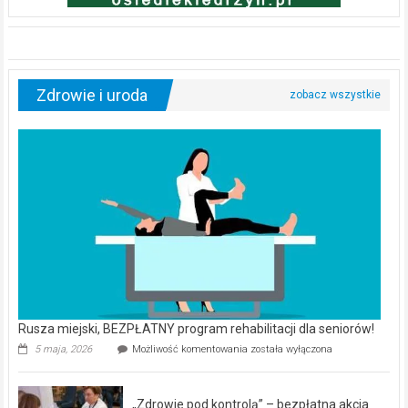
Zdrowie i uroda
Rusza miejski, BEZPŁATNY program rehabilitacji dla seniorów!
Rusza
5 maja, 2026
Możliwość komentowania
została wyłączona
miejski,
BEZPŁATNY
program
„Zdrowie pod kontrolą” – bezpłatna akcja
rehabilitacji