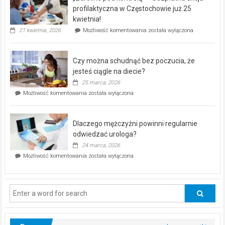
dla
profilaktyczna w Częstochowie już 25
seniorów!
kwietnia!
„Zdrowie
21 kwietnia, 2026
Możliwość komentowania
została wyłączona
pod
kontrolą”
–
Czy można schudnąć bez poczucia, że
bezpłatna
akcja
jesteś ciągle na diecie?
profilaktyczna
25 marca, 2026
w
Czy
Możliwość komentowania
została wyłączona
Częstochowie
można
już
schudnąć
25
bez
kwietnia!
Dlaczego mężczyźni powinni regularnie
poczucia,
że
odwiedzać urologa?
jesteś
24 marca, 2026
ciągle
Dlaczego
Możliwość komentowania
została wyłączona
na
mężczyźni
diecie?
powinni
regularnie
odwiedzać
urologa?