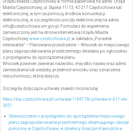
Urzędu Miasta Częstochowy w formie papierowej na adres: Urząd
Miasta Częstochowy, ul. Śląska 11/13, 42-217 Częstochowa lub
elektronicznej, w tym za pomocą środków komunikacji
elektronicznej, w szczególności poczty elektronicznej na adres:
info@czestochowa.um.gov.pl. Formularz do wypełnienia
zamieszczony jest na stronie internetowej Urzędu Miasta
Częstochowy
www.czestochowa.pl
, w zakładce „Poradnik
interesanta” – Planowanie przestrzenne – Wniosek do miejscowego
planu zagospodarowania przestrzennego składany po ogłoszeniu
o przystąpieniu do sporządzenia planu.
Wniosek powinien zawierać nazwisko, imię albo nazwę oraz adres
zamieszkania lub siedziby, przedmiot wniosku oraz oznaczenie
nieruchomości, której dotyczy.
Szczegóły dotyczące uchwały znaleźć można tutaj:
https://bip.czestochowa.pl/uchwala/1169718/uchwala-nr-611-xliv-
2021
Obwieszczenie o przystąpieniu do sporządzenia miejscowego
planu zagospodarowania przestrzennego obejmującego obszar
położony w Częstochowie, w dzielnicy Gnaszyn-Kawodrza w