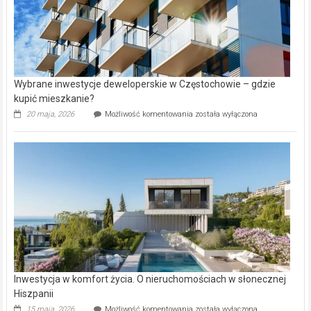
Wybrane inwestycje deweloperskie w Częstochowie – gdzie
kupić mieszkanie?
Wybrane
20 maja, 2026
Możliwość komentowania
została wyłączona
inwestycje
deweloperskie
w Częstochowie
–
gdzie
kupić
mieszkanie?
Inwestycja w komfort życia. O nieruchomościach w słonecznej
Hiszpanii
Inwestycja
15 maja, 2026
Możliwość komentowania
została wyłączona