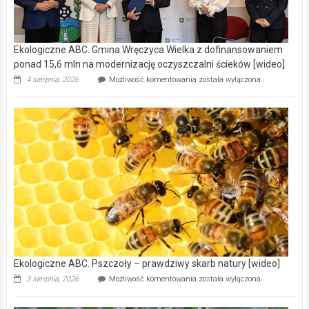
Ekologiczne ABC. Gmina Wręczyca Wielka z dofinansowaniem
ponad 15,6 mln na modernizację oczyszczalni ścieków [wideo]
Ekologiczne
4 sierpnia, 2026
Możliwość komentowania
została wyłączona
ABC.
Gmina
Wręczyca
Wielka
z
dofinansowaniem
ponad
15,6
mln
na
modernizację
oczyszczalni
ścieków
[wideo]
Ekologiczne ABC. Pszczoły – prawdziwy skarb natury [wideo]
Ekologiczne
3 sierpnia, 2026
Możliwość komentowania
została wyłączona
ABC.
Pszczoły