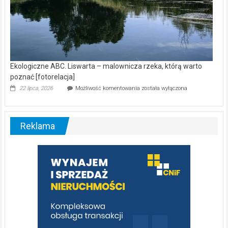
Ekologiczne ABC. Liswarta – malownicza rzeka, którą warto
poznać [fotorelacja]
Ekologiczne
22 lipca, 2026
Możliwość komentowania
została wyłączona
ABC.
Liswarta
–
malownicza
Reklama
rzeka,
którą
warto
poznać
[fotorelacja]