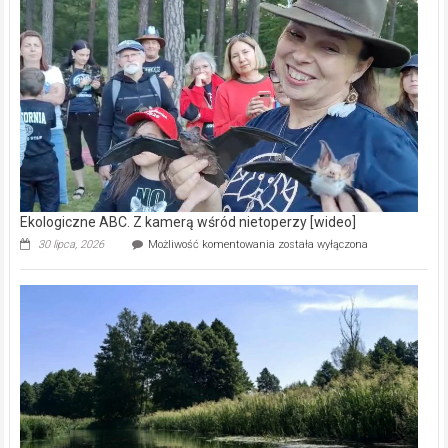
–
prawdziwy
skarb
natury
[wideo]
Ekologiczne ABC. Z kamerą wśród nietoperzy [wideo]
Ekologiczne
30 lipca, 2026
Możliwość komentowania
została wyłączona
ABC.
Z
kamerą
wśród
nietoperzy
[wideo]