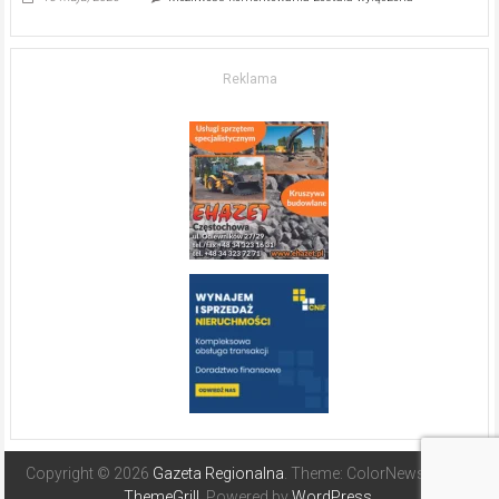
w komfort
życia.
O nieruchomościach
w słonecznej
Reklama
Hiszpanii
Copyright © 2026
Gazeta Regionalna
. Theme: ColorNews Pro by
ThemeGrill
. Powered by
WordPress
.