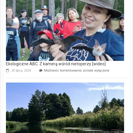
prawdziwy
skarb
natury
[wideo]
Ekologiczne ABC. Z kamerą wśród nietoperzy [wideo]
Ekologiczne
30 lipca, 2026
Możliwość komentowania
została wyłączona
ABC.
Z
kamerą
wśród
nietoperzy
[wideo]