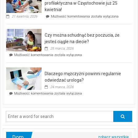
dla
profilaktyczna w Częstochowie już 25
seniorów!
kwietnia!
„Zdrowie
21 kwietnia, 2026
Możliwość komentowania
została wyłączona
pod
kontrolą”
–
Czy można schudnąć bez poczucia, że
bezpłatna
akcja
jesteś ciągle na diecie?
profilaktyczna
25 marca, 2026
w
Czy
Możliwość komentowania
została wyłączona
Częstochowie
można
już
schudnąć
25
bez
kwietnia!
Dlaczego mężczyźni powinni regularnie
poczucia,
że
odwiedzać urologa?
jesteś
24 marca, 2026
ciągle
Dlaczego
Możliwość komentowania
została wyłączona
na
mężczyźni
diecie?
powinni
regularnie
odwiedzać
urologa?
Dom