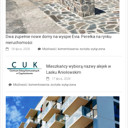
Dwa zupełnie nowe domy na wyspie Evia. Perełka na rynku
nieruchomości
Dwa
18 lipca, 2026
Możliwość komentowania
została wyłączona
zupełnie
nowe
domy
Mieszkańcy wybiorą nazwy alejek w
na
wyspie
Lasku Aniołowskim
Evia.
17 lipca, 2026
Perełka
Mieszkańcy
Możliwość komentowania
została wyłączona
na
wybiorą
rynku
nazwy
nieruchomości
alejek
w
Lasku
Aniołowskim