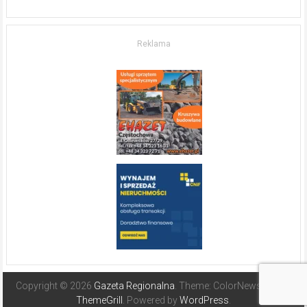
w komfort
życia.
O nieruchomościach
w słonecznej
Reklama
Hiszpanii
Copyright © 2026
Gazeta Regionalna
. Theme: ColorNews Pro by
ThemeGrill
. Powered by
WordPress
.