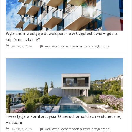
Wybrane inwestycje deweloperskie w Częstochowie – gdzie
kupić mieszkanie?
Wybrane
20 maja, 2026
Możliwość komentowania
została wyłączona
inwestycje
deweloperskie
w Częstochowie
–
gdzie
kupić
mieszkanie?
Inwestycja w komfort życia. O nieruchomościach w słonecznej
Hiszpanii
Inwestycja
15 maja, 2026
Możliwość komentowania
została wyłączona