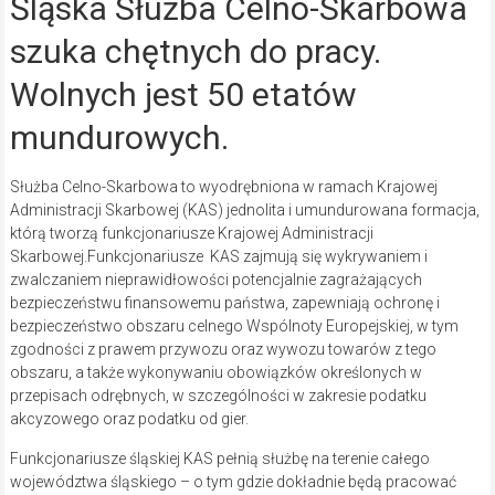
Śląska Służba Celno-Skarbowa
szuka chętnych do pracy.
Wolnych jest 50 etatów
mundurowych.
Służba Celno-Skarbowa to wyodrębniona w ramach Krajowej
Administracji Skarbowej (KAS) jednolita i umundurowana formacja,
którą tworzą funkcjonariusze Krajowej Administracji
Skarbowej.Funkcjonariusze KAS zajmują się wykrywaniem i
zwalczaniem nieprawidłowości potencjalnie zagrażających
bezpieczeństwu finansowemu państwa, zapewniają ochronę i
bezpieczeństwo obszaru celnego Wspólnoty Europejskiej, w tym
zgodności z prawem przywozu oraz wywozu towarów z tego
obszaru, a także wykonywaniu obowiązków określonych w
przepisach odrębnych, w szczególności w zakresie podatku
akcyzowego oraz podatku od gier.
Funkcjonariusze śląskiej KAS pełnią służbę na terenie całego
województwa śląskiego – o tym gdzie dokładnie będą pracować