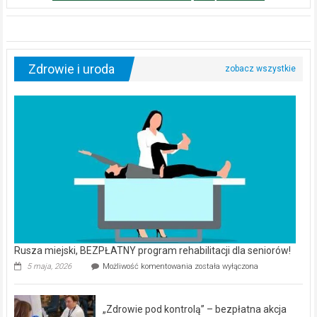
Zdrowie i uroda
Rusza miejski, BEZPŁATNY program rehabilitacji dla seniorów!
Rusza
5 maja, 2026
Możliwość komentowania
została wyłączona
miejski,
BEZPŁATNY
program
„Zdrowie pod kontrolą” – bezpłatna akcja
rehabilitacji