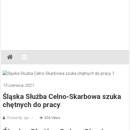
Gazeta
Regionalna
Częstochowa,
Kłobuck,
Lubliniec,
15 czerwca, 2021
Myszków
Śląska Służba Celno-Skarbowa szuka
chętnych do pracy
Posted By: Iga
456 Views