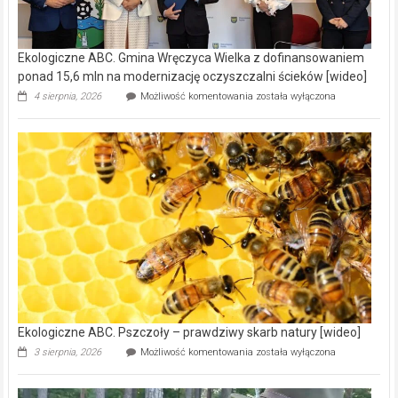
Ekologiczne ABC. Gmina Wręczyca Wielka z dofinansowaniem
ponad 15,6 mln na modernizację oczyszczalni ścieków [wideo]
Ekologiczne
4 sierpnia, 2026
Możliwość komentowania
została wyłączona
ABC.
Gmina
Wręczyca
Wielka
z
dofinansowaniem
ponad
15,6
mln
na
modernizację
oczyszczalni
ścieków
[wideo]
Ekologiczne ABC. Pszczoły – prawdziwy skarb natury [wideo]
Ekologiczne
3 sierpnia, 2026
Możliwość komentowania
została wyłączona
ABC.
Pszczoły
–