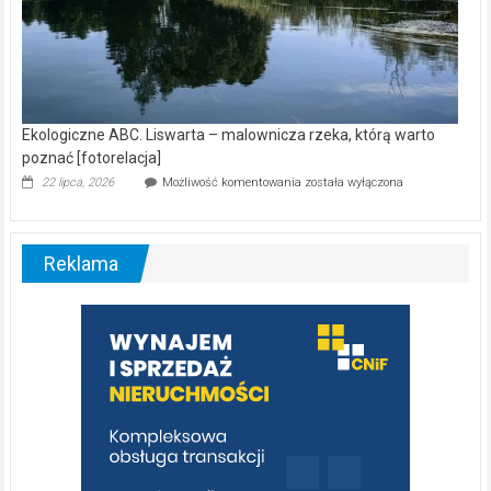
Ekologiczne ABC. Liswarta – malownicza rzeka, którą warto
poznać [fotorelacja]
Ekologiczne
22 lipca, 2026
Możliwość komentowania
została wyłączona
ABC.
Liswarta
–
malownicza
Reklama
rzeka,
którą
warto
poznać
[fotorelacja]