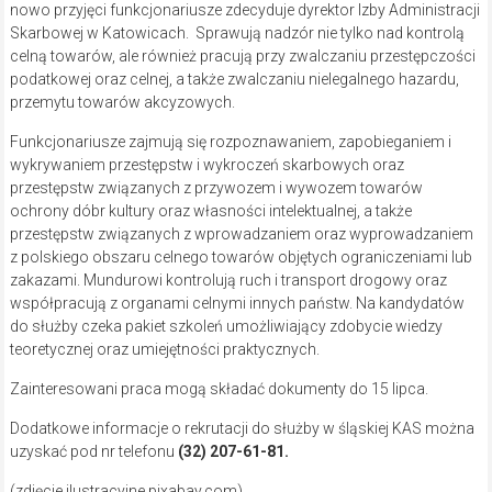
nowo przyjęci funkcjonariusze zdecyduje dyrektor Izby Administracji
Skarbowej w Katowicach. Sprawują nadzór nie tylko nad kontrolą
celną towarów, ale również pracują przy zwalczaniu przestępczości
podatkowej oraz celnej, a także zwalczaniu nielegalnego hazardu,
przemytu towarów akcyzowych.
Funkcjonariusze zajmują się rozpoznawaniem, zapobieganiem i
wykrywaniem przestępstw i wykroczeń skarbowych oraz
przestępstw związanych z przywozem i wywozem towarów
ochrony dóbr kultury oraz własności intelektualnej, a także
przestępstw związanych z wprowadzaniem oraz wyprowadzaniem
z polskiego obszaru celnego towarów objętych ograniczeniami lub
zakazami. Mundurowi kontrolują ruch i transport drogowy oraz
współpracują z organami celnymi innych państw. Na kandydatów
do służby czeka pakiet szkoleń umożliwiający zdobycie wiedzy
teoretycznej oraz umiejętności praktycznych.
Zainteresowani praca mogą składać dokumenty do 15 lipca.
Dodatkowe informacje o rekrutacji do służby w śląskiej KAS można
uzyskać pod nr telefonu
(32) 207-61-81.
(zdjęcie ilustracyjne pixabay.com)