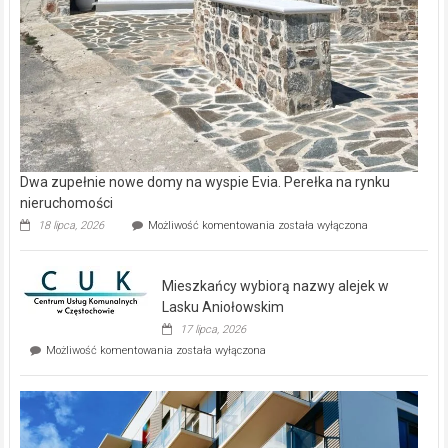
Dwa zupełnie nowe domy na wyspie Evia. Perełka na rynku
nieruchomości
Dwa
18 lipca, 2026
Możliwość komentowania
została wyłączona
zupełnie
nowe
domy
Mieszkańcy wybiorą nazwy alejek w
na
wyspie
Lasku Aniołowskim
Evia.
17 lipca, 2026
Perełka
Mieszkańcy
Możliwość komentowania
została wyłączona
na
wybiorą
rynku
nazwy
nieruchomości
alejek
w
Lasku
Aniołowskim