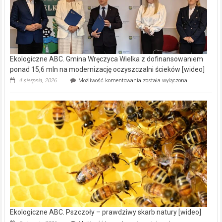
Ekologiczne ABC. Gmina Wręczyca Wielka z dofinansowaniem
ponad 15,6 mln na modernizację oczyszczalni ścieków [wideo]
Ekologiczne
4 sierpnia, 2026
Możliwość komentowania
została wyłączona
ABC.
Gmina
Wręczyca
Wielka
z
dofinansowaniem
ponad
15,6
mln
na
modernizację
oczyszczalni
ścieków
[wideo]
Ekologiczne ABC. Pszczoły – prawdziwy skarb natury [wideo]