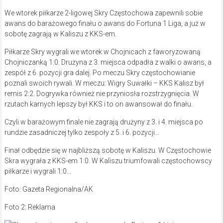
We wtorek piłkarze 2-ligowej Skry Częstochowa zapewnili sobie
awans do barażowego finału o awans do Fortuna 1 Liga, a już w
sobotę zagrają w Kaliszu z KKS-em.
Piłkarze Skry wygrali we wtorek w Chojnicach z faworyzowaną
Chojniczanką 1:0. Drużyna z 3. miejsca odpadła z walki o awans, a
zespół z 6. pozycji gra dalej. Po meczu Skry częstochowianie
poznali swoich rywali. W meczu: Wigry Suwałki – KKS Kalisz był
remis 2:2. Dogrywka również nie przyniosła rozstrzygnięcia. W
rzutach karnych lepszy był KKS i to on awansował do finału.
Czyli w barażowym finale nie zagrają drużyny z 3. i 4. miejsca po
rundzie zasadniczej tylko zespoły z 5. i 6. pozycji…
Finał odbędzie się w najbliższą sobotę w Kaliszu. W Częstochowie
Skra wygrała z KKS-em 1:0. W Kaliszu triumfowali częstochowscy
piłkarze i wygrali 1:0…
Foto: Gazeta Regionalna/AK
Foto 2: Reklama