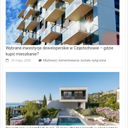
Wybrane inwestycje deweloperskie w Częstochowie – gdzie
kupić mieszkanie?
Wybrane
20 maja, 2026
Możliwość komentowania
została wyłączona
inwestycje
deweloperskie
w Częstochowie
–
gdzie
kupić
mieszkanie?