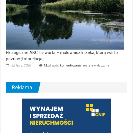
Ekologiczne ABC. Liswarta – malownicza rzeka, którą warto
poznać [fotorelacja]
Ekologiczne
22 lipca, 2026
Możliwość komentowania
została wyłączona
ABC.
Liswarta
–
malownicza
Reklama
rzeka,
którą
warto
poznać
[fotorelacja]