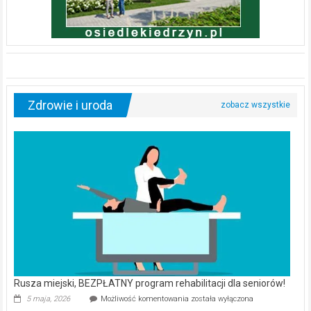
Zdrowie i uroda
Rusza miejski, BEZPŁATNY program rehabilitacji dla seniorów!
Rusza
5 maja, 2026
Możliwość komentowania
została wyłączona
miejski,