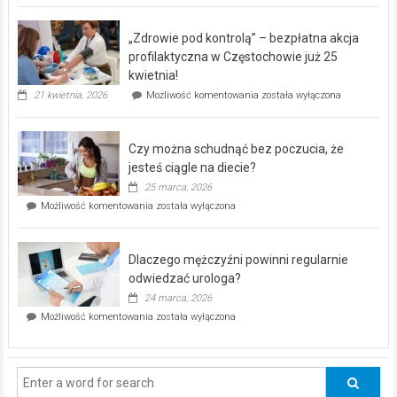
BEZPŁATNY
program
„Zdrowie pod kontrolą” – bezpłatna akcja
rehabilitacji
dla
profilaktyczna w Częstochowie już 25
seniorów!
kwietnia!
„Zdrowie
21 kwietnia, 2026
Możliwość komentowania
została wyłączona
pod
kontrolą”
–
Czy można schudnąć bez poczucia, że
bezpłatna
akcja
jesteś ciągle na diecie?
profilaktyczna
25 marca, 2026
w
Czy
Możliwość komentowania
została wyłączona
Częstochowie
można
już
schudnąć
25
bez
kwietnia!
Dlaczego mężczyźni powinni regularnie
poczucia,
że
odwiedzać urologa?
jesteś
24 marca, 2026
ciągle
Dlaczego
Możliwość komentowania
została wyłączona
na
mężczyźni
diecie?
powinni
regularnie
odwiedzać
urologa?