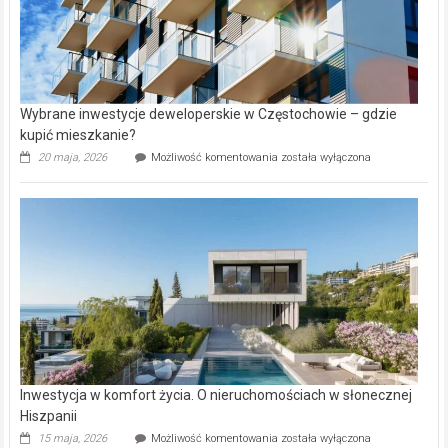
Wybrane inwestycje deweloperskie w Częstochowie – gdzie
kupić mieszkanie?
Wybrane
20 maja, 2026
Możliwość komentowania
została wyłączona
inwestycje
deweloperskie
w Częstochowie
–
gdzie
kupić
mieszkanie?
Inwestycja w komfort życia. O nieruchomościach w słonecznej
Hiszpanii
Inwestycja
15 maja, 2026
Możliwość komentowania
została wyłączona