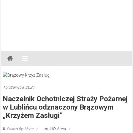
Gazeta
Regionalna
Częstochowa,
Kłobuck,
Lubliniec,
15 czerwca, 2021
Myszków
Naczelnik Ochotniczej Straży Pożarnej
w Lublińcu odznaczony Brązowym
„Krzyżem Zasługi”
Posted By: Marta
469 Views