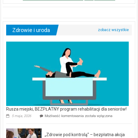
Zdrowie i uroda
Rusza miejski, BEZPŁATNY program rehabilitacji dla seniorów!
Rusza
5 maja, 2026
Możliwość komentowania
została wyłączona
miejski,
BEZPŁATNY
program
„Zdrowie pod kontrolą” – bezpłatna akcja
rehabilitacji