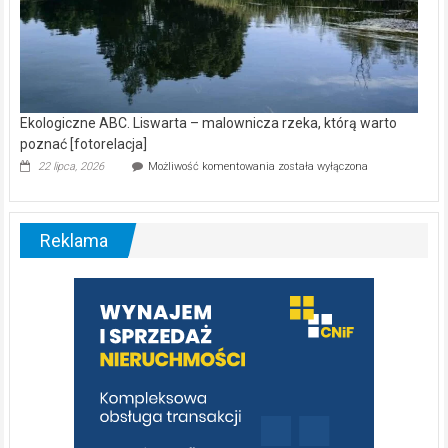
Ekologiczne ABC. Liswarta – malownicza rzeka, którą warto
poznać [fotorelacja]
Ekologiczne
22 lipca, 2026
Możliwość komentowania
została wyłączona
ABC.
Liswarta
–
malownicza
Reklama
rzeka,
którą
warto
poznać
[fotorelacja]