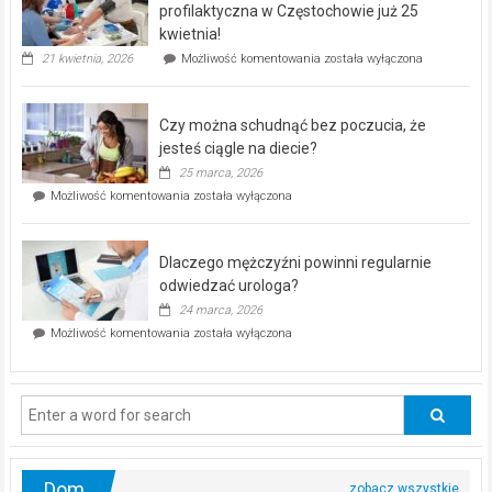
dla
profilaktyczna w Częstochowie już 25
seniorów!
kwietnia!
„Zdrowie
21 kwietnia, 2026
Możliwość komentowania
została wyłączona
pod
kontrolą”
–
Czy można schudnąć bez poczucia, że
bezpłatna
akcja
jesteś ciągle na diecie?
profilaktyczna
25 marca, 2026
w
Czy
Możliwość komentowania
została wyłączona
Częstochowie
można
już
schudnąć
25
bez
kwietnia!
Dlaczego mężczyźni powinni regularnie
poczucia,
że
odwiedzać urologa?
jesteś
24 marca, 2026
ciągle
Dlaczego
Możliwość komentowania
została wyłączona
na
mężczyźni
diecie?
powinni
regularnie
odwiedzać
urologa?
Dom