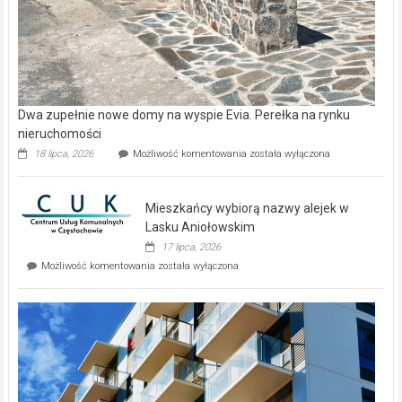
Dwa zupełnie nowe domy na wyspie Evia. Perełka na rynku
nieruchomości
Dwa
18 lipca, 2026
Możliwość komentowania
została wyłączona
zupełnie
nowe
domy
Mieszkańcy wybiorą nazwy alejek w
na
wyspie
Lasku Aniołowskim
Evia.
17 lipca, 2026
Perełka
Mieszkańcy
Możliwość komentowania
została wyłączona
na
wybiorą
rynku
nazwy
nieruchomości
alejek
w
Lasku
Aniołowskim