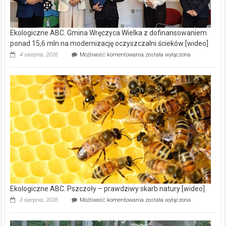
Ekologiczne ABC. Gmina Wręczyca Wielka z dofinansowaniem
ponad 15,6 mln na modernizację oczyszczalni ścieków [wideo]
Ekologiczne
4 sierpnia, 2026
Możliwość komentowania
została wyłączona
ABC.
Gmina
Wręczyca
Wielka
z
dofinansowaniem
ponad
15,6
mln
na
modernizację
oczyszczalni
ścieków
[wideo]
Ekologiczne ABC. Pszczoły – prawdziwy skarb natury [wideo]
Ekologiczne
3 sierpnia, 2026
Możliwość komentowania
została wyłączona
ABC.
Pszczoły
–