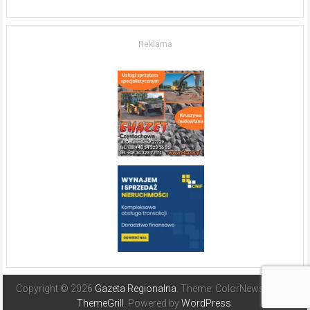
w komfort
życia.
O nieruchomościach
w słonecznej
Reklama
Hiszpanii
Copyright © 2026
Gazeta Regionalna
. Theme: ColorNews Pro by
ThemeGrill
. Powered by
WordPress
.