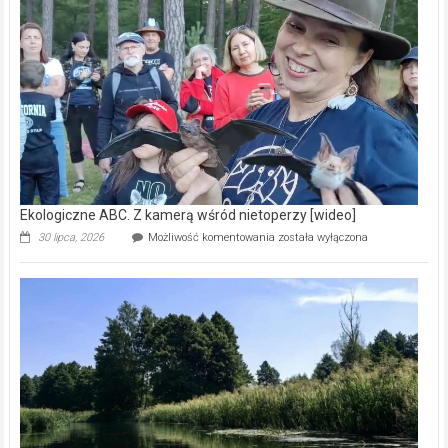
prawdziwy
skarb
natury
[wideo]
Ekologiczne ABC. Z kamerą wśród nietoperzy [wideo]
Ekologiczne
30 lipca, 2026
Możliwość komentowania
została wyłączona
ABC.
Z
kamerą
wśród
nietoperzy
[wideo]