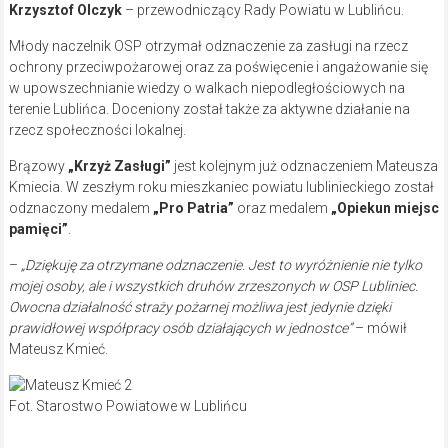
Krzysztof Olczyk
– przewodniczący Rady Powiatu w Lublińcu.
Młody naczelnik OSP otrzymał odznaczenie za zasługi na rzecz
ochrony przeciwpożarowej oraz za poświęcenie i angażowanie się
w upowszechnianie wiedzy o walkach niepodległościowych na
terenie Lublińca. Doceniony został także za aktywne działanie na
rzecz społeczności lokalnej.
Brązowy
„Krzyż Zasługi”
jest kolejnym już odznaczeniem Mateusza
Kmiecia. W zeszłym roku mieszkaniec powiatu lublinieckiego został
odznaczony medalem
„Pro Patria”
oraz medalem
„Opiekun miejsc
pamięci”
.
–
„Dziękuję za otrzymane odznaczenie. Jest to wyróżnienie nie tylko
mojej osoby, ale i wszystkich druhów zrzeszonych w OSP Lubliniec.
Owocna działalność straży pożarnej możliwa jest jedynie dzięki
prawidłowej współpracy osób działających w jednostce”
– mówił
Mateusz Kmieć.
Fot. Starostwo Powiatowe w Lublińcu