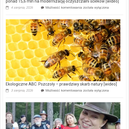
ponad 15,6 mln na modernizację oczyszczalni ścieków [wideo]
Ekologiczne
4 sierpnia, 2026
Możliwość komentowania
została wyłączona
ABC.
Gmina
Wręczyca
Wielka
z
dofinansowaniem
ponad
15,6
mln
na
modernizację
oczyszczalni
ścieków
[wideo]
Ekologiczne ABC. Pszczoły – prawdziwy skarb natury [wideo]
Ekologiczne
3 sierpnia, 2026
Możliwość komentowania
została wyłączona
ABC.
Pszczoły
–
prawdziwy
skarb
natury
[wideo]