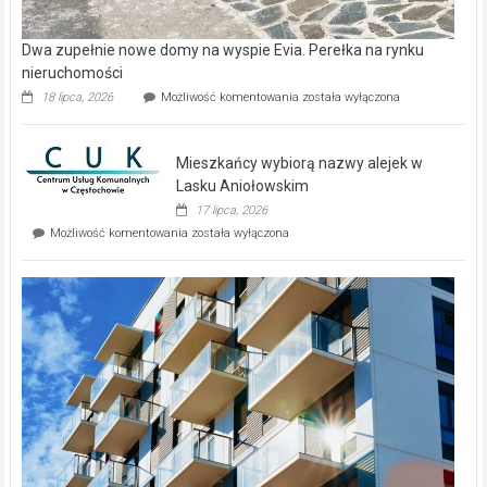
Dwa zupełnie nowe domy na wyspie Evia. Perełka na rynku
nieruchomości
Dwa
18 lipca, 2026
Możliwość komentowania
została wyłączona
zupełnie
nowe
domy
Mieszkańcy wybiorą nazwy alejek w
na
wyspie
Lasku Aniołowskim
Evia.
17 lipca, 2026
Perełka
Mieszkańcy
Możliwość komentowania
została wyłączona
na
wybiorą
rynku
nazwy
nieruchomości
alejek
w
Lasku
Aniołowskim