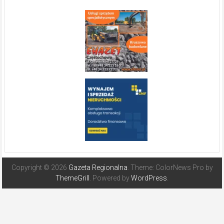
Copyright © 2026
Gazeta Regionalna
. Theme: ColorNews Pro by
ThemeGrill
. Powered by
WordPress
.