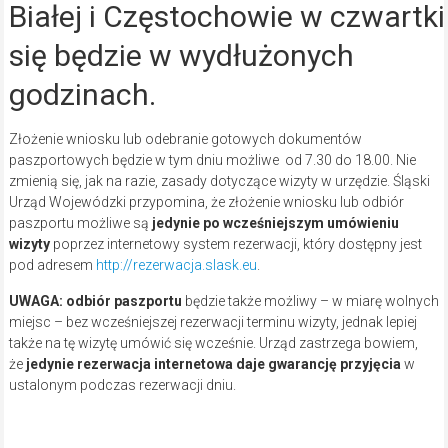
Białej i Częstochowie w czwartk
się będzie w wydłużonych
godzinach.
Złożenie wniosku lub odebranie gotowych dokumentów
paszportowych będzie w tym dniu możliwe od 7.30 do 18.00. Nie
zmienią się, jak na razie, zasady dotyczące wizyty w urzędzie. Śląski
Urząd Wojewódzki przypomina, że złożenie wniosku lub odbiór
paszportu możliwe są
jedynie po wcześniejszym umówieniu
wizyty
poprzez internetowy system rezerwacji, który dostępny jest
pod adresem
http://rezerwacja.slask.eu
.
UWAGA: odbiór paszportu
będzie także możliwy – w miarę wolnych
miejsc – bez wcześniejszej rezerwacji terminu wizyty, jednak lepiej
także na tę wizytę umówić się wcześnie. Urząd zastrzega bowiem,
że
jedynie rezerwacja internetowa daje gwarancję przyjęcia
w
ustalonym podczas rezerwacji dniu.