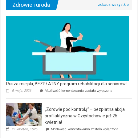
Zdrowie i uroda
Rusza miejski, BEZPŁATNY program rehabilitacji dla seniorów!
Rusza
5 maja, 2026
Możliwość komentowania
została wyłączona
miejski,
BEZPŁATNY
program
„Zdrowie pod kontrolą” – bezpłatna akcja
rehabilitacji
dla
profilaktyczna w Częstochowie już 25
seniorów!
kwietnia!
„Zdrowie
21 kwietnia, 2026
Możliwość komentowania
została wyłączona
pod