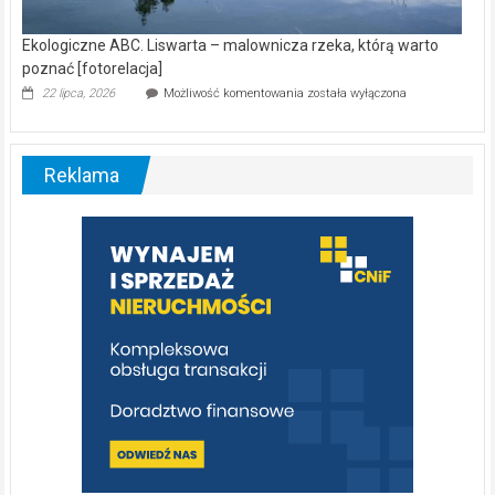
Ekologiczne ABC. Liswarta – malownicza rzeka, którą warto
poznać [fotorelacja]
Ekologiczne
22 lipca, 2026
Możliwość komentowania
została wyłączona
ABC.
Liswarta
–
malownicza
Reklama
rzeka,
którą
warto
poznać
[fotorelacja]