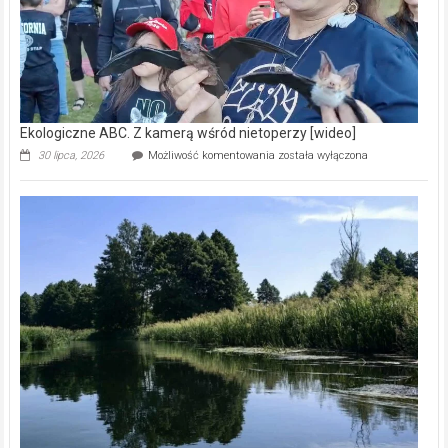
Ekologiczne ABC. Z kamerą wśród nietoperzy [wideo]
Ekologiczne
30 lipca, 2026
Możliwość komentowania
została wyłączona
ABC.
Z
kamerą
wśród
nietoperzy
[wideo]