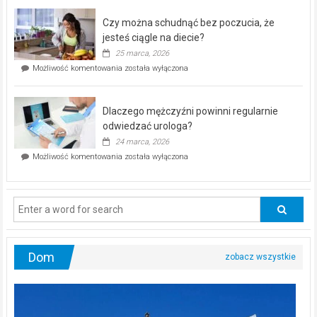
kontrolą”
–
Czy można schudnąć bez poczucia, że
bezpłatna
akcja
jesteś ciągle na diecie?
profilaktyczna
25 marca, 2026
w
Czy
Możliwość komentowania
została wyłączona
Częstochowie
można
już
schudnąć
25
bez
kwietnia!
Dlaczego mężczyźni powinni regularnie
poczucia,
że
odwiedzać urologa?
jesteś
24 marca, 2026
ciągle
Dlaczego
Możliwość komentowania
została wyłączona
na
mężczyźni
diecie?
powinni
regularnie
odwiedzać
urologa?
Dom