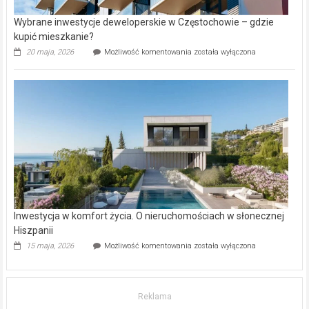
Wybrane inwestycje deweloperskie w Częstochowie – gdzie
kupić mieszkanie?
Wybrane
20 maja, 2026
Możliwość komentowania
została wyłączona
inwestycje
deweloperskie
w Częstochowie
–
gdzie
kupić
mieszkanie?
Inwestycja w komfort życia. O nieruchomościach w słonecznej
Hiszpanii
Inwestycja
15 maja, 2026
Możliwość komentowania
została wyłączona
w komfort
życia.
O nieruchomościach
w słonecznej
Reklama
Hiszpanii