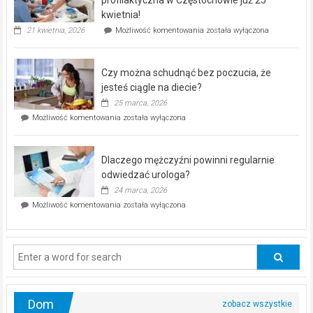
seniorów!
kwietnia!
„Zdrowie
21 kwietnia, 2026
Możliwość komentowania
została wyłączona
pod
kontrolą”
–
Czy można schudnąć bez poczucia, że
bezpłatna
akcja
jesteś ciągle na diecie?
profilaktyczna
25 marca, 2026
w
Czy
Możliwość komentowania
została wyłączona
Częstochowie
można
już
schudnąć
25
bez
kwietnia!
Dlaczego mężczyźni powinni regularnie
poczucia,
że
odwiedzać urologa?
jesteś
24 marca, 2026
ciągle
Dlaczego
Możliwość komentowania
została wyłączona
na
mężczyźni
diecie?
powinni
regularnie
odwiedzać
urologa?
Dom