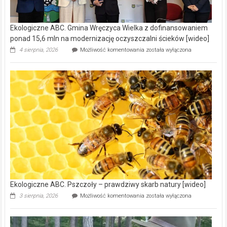
Ekologiczne ABC. Gmina Wręczyca Wielka z dofinansowaniem
ponad 15,6 mln na modernizację oczyszczalni ścieków [wideo]
Ekologiczne
4 sierpnia, 2026
Możliwość komentowania
została wyłączona
ABC.
Gmina
Wręczyca
Wielka
z
dofinansowaniem
ponad
15,6
mln
na
modernizację
oczyszczalni
ścieków
[wideo]
Ekologiczne ABC. Pszczoły – prawdziwy skarb natury [wideo]
Ekologiczne
3 sierpnia, 2026
Możliwość komentowania
została wyłączona
ABC.
Pszczoły
–