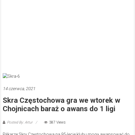
14 czerwca, 2021
Skra Częstochowa gra we wtorek w
Chojnicach baraż o awans do 1 ligi
Posted By: Artur
387 Views
Piłkarze Skry Częstochowa na 95-lecie klubu mogą awansować do