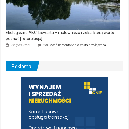
Ekologiczne ABC. Liswarta – malownicza rzeka, którą warto
poznać [fotorelacja]
Ekologiczne
22 lipca, 2026
Możliwość komentowania
została wyłączona
ABC.
Liswarta
–
malownicza
Reklama
rzeka,
którą
warto
poznać
[fotorelacja]