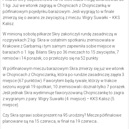
1 ligi. Już we wtorek zagrają w Chojnicach z Chojniczanką w
półfinałowym pojedynku barażowym. Jeśli wygrają to w finale
zmierzą się o awans ze zwycięzcą z meczu: Wigry Suwałki – KKS
Kalisz.
W minioną sobotę piłkarze Skry zakończyli rundę zasadniczą w
rozgrywkach 2 ligi. Skra w ostatnim spotkaniu zremisowała w
Krakowie z Garbarnią i tym samym zapewniła sobie miejsce w
barażach o 1. ligę. Bilans Skry po 36 meczach to 15 zwycięstw, 7
remisów i 14 porażek, co przełożyło się na 52 punkty.
W półfinałowym meczu barażowym Skra zmierzy się już we wtorek
w Chojnicach z Chojniczanką, która po rundzie zasadniczej zajęła 3.
miejsce (67 punktów). Faworytem będą rywale, którzy w trakcie
sezonu wygrali 19 spotkań, 10 zremisowali i doznali tylko 7 porażek.
Jeśli jednak Skra wyeliminuje faworyzowaną Chojniczankę to zagra
z wygranym z pary: Wigry Suwałki (4. miejsce) – KKS Kalisz (5.
miejsce).
Czy Skra sprawi sobie prezent na 95 urodziny? Mecze półfinałowe
planowane są na 15 czerwca, w finał na 19 czerwca…