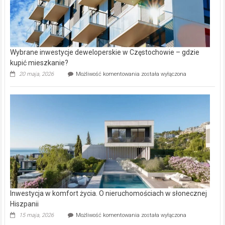
Wybrane inwestycje deweloperskie w Częstochowie – gdzie
kupić mieszkanie?
Wybrane
20 maja, 2026
Możliwość komentowania
została wyłączona
inwestycje
deweloperskie
w Częstochowie
–
gdzie
kupić
mieszkanie?
Inwestycja w komfort życia. O nieruchomościach w słonecznej
Hiszpanii
Inwestycja
15 maja, 2026
Możliwość komentowania
została wyłączona
w komfort