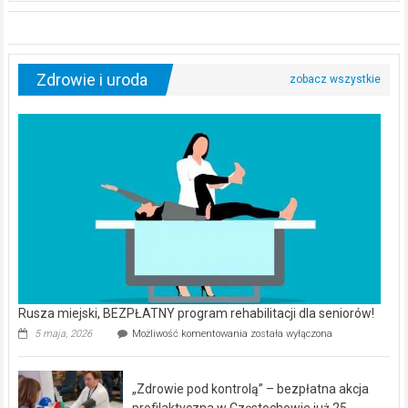
Zdrowie i uroda
Rusza miejski, BEZPŁATNY program rehabilitacji dla seniorów!
Rusza
5 maja, 2026
Możliwość komentowania
została wyłączona
miejski,
BEZPŁATNY
program
„Zdrowie pod kontrolą” – bezpłatna akcja
rehabilitacji
dla
profilaktyczna w Częstochowie już 25