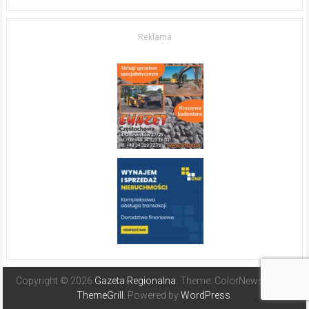
życia.
O nieruchomościach
w słonecznej
Reklama
Hiszpanii
Copyright © 2026
Gazeta Regionalna
. Theme: ColorNews Pro by
ThemeGrill
. Powered by
WordPress
.