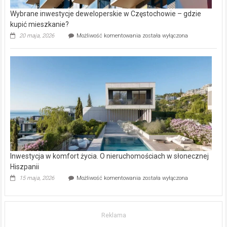
Wybrane inwestycje deweloperskie w Częstochowie – gdzie
kupić mieszkanie?
Wybrane
20 maja, 2026
Możliwość komentowania
została wyłączona
inwestycje
deweloperskie
w Częstochowie
–
gdzie
kupić
mieszkanie?
Inwestycja w komfort życia. O nieruchomościach w słonecznej
Hiszpanii
Inwestycja
15 maja, 2026
Możliwość komentowania
została wyłączona
w komfort
życia.
O nieruchomościach
w słonecznej
Reklama
Hiszpanii