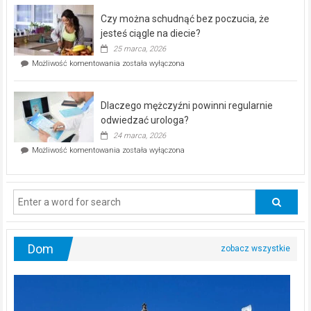
–
Czy można schudnąć bez poczucia, że
bezpłatna
akcja
jesteś ciągle na diecie?
profilaktyczna
25 marca, 2026
w
Czy
Możliwość komentowania
została wyłączona
Częstochowie
można
już
schudnąć
25
bez
kwietnia!
Dlaczego mężczyźni powinni regularnie
poczucia,
że
odwiedzać urologa?
jesteś
24 marca, 2026
ciągle
Dlaczego
Możliwość komentowania
została wyłączona
na
mężczyźni
diecie?
powinni
regularnie
odwiedzać
urologa?
Dom