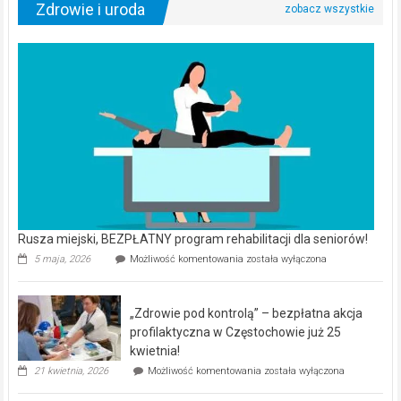
Zdrowie i uroda
Rusza miejski, BEZPŁATNY program rehabilitacji dla seniorów!
Rusza
5 maja, 2026
Możliwość komentowania
została wyłączona
miejski,
BEZPŁATNY
program
„Zdrowie pod kontrolą” – bezpłatna akcja
rehabilitacji
dla
profilaktyczna w Częstochowie już 25
seniorów!
kwietnia!
„Zdrowie
21 kwietnia, 2026
Możliwość komentowania
została wyłączona
pod
kontrolą”