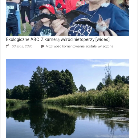
Ekologiczne ABC. Z kamerą wśród nietoperzy [wideo]
Ekologiczne
30 lipca, 2026
Możliwość komentowania
została wyłączona
ABC.
Z
kamerą
wśród
nietoperzy
[wideo]