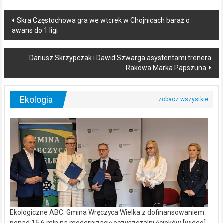
Post
Skra Częstochowa gra we wtorek w Chojnicach baraż o
awans do 1 ligi
navigation
Dariusz Skrzypczak i Dawid Szwarga asystentami trenera
Rakowa Marka Papszuna
Ekologia
Ekologiczne ABC. Gmina Wręczyca Wielka z dofinansowaniem
ponad 15,6 mln na modernizację oczyszczalni ścieków [wideo]