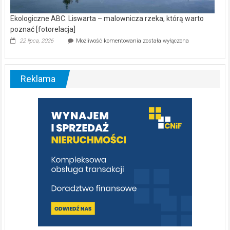
Ekologiczne ABC. Liswarta – malownicza rzeka, którą warto
poznać [fotorelacja]
Ekologiczne
22 lipca, 2026
Możliwość komentowania
została wyłączona
ABC.
Liswarta
–
malownicza
Reklama
rzeka,
którą
warto
poznać
[fotorelacja]