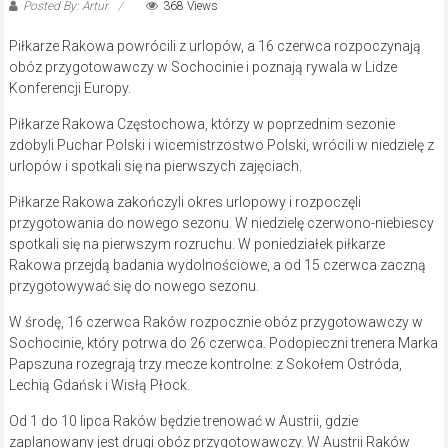
Posted By: Artur
368 Views
Piłkarze Rakowa powrócili z urlopów, a 16 czerwca rozpoczynają
obóz przygotowawczy w Sochocinie i poznają rywala w Lidze
Konferencji Europy.
Piłkarze Rakowa Częstochowa, którzy w poprzednim sezonie
zdobyli Puchar Polski i wicemistrzostwo Polski, wrócili w niedzielę z
urlopów i spotkali się na pierwszych zajęciach.
Piłkarze Rakowa zakończyli okres urlopowy i rozpoczęli
przygotowania do nowego sezonu. W niedzielę czerwono-niebiescy
spotkali się na pierwszym rozruchu. W poniedziałek piłkarze
Rakowa przejdą badania wydolnościowe, a od 15 czerwca zaczną
przygotowywać się do nowego sezonu.
W środę, 16 czerwca Raków rozpocznie obóz przygotowawczy w
Sochocinie, który potrwa do 26 czerwca. Podopieczni trenera Marka
Papszuna rozegrają trzy mecze kontrolne: z Sokołem Ostróda,
Lechią Gdańsk i Wisłą Płock.
Od 1 do 10 lipca Raków będzie trenować w Austrii, gdzie
zaplanowany jest drugi obóz przygotowawczy. W Austrii Raków