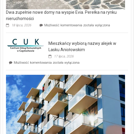
Dwa zupełnie nowe domy na wyspie Evia. Perełka na rynku
nieruchomości
Dwa
18 lipca, 2026
Możliwość komentowania
została wyłączona
zupełnie
nowe
domy
Mieszkańcy wybiorą nazwy alejek w
na
wyspie
Lasku Aniołowskim
Evia.
17 lipca, 2026
Perełka
Mieszkańcy
Możliwość komentowania
została wyłączona
na
wybiorą
rynku
nazwy
nieruchomości
alejek
w
Lasku
Aniołowskim