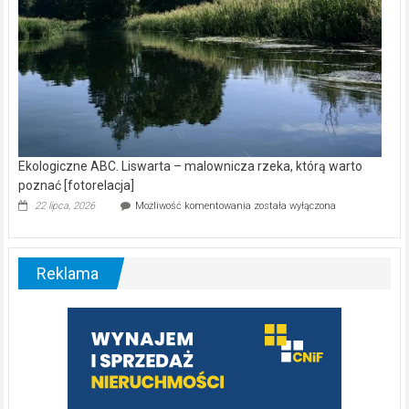
Ekologiczne ABC. Liswarta – malownicza rzeka, którą warto
poznać [fotorelacja]
Ekologiczne
22 lipca, 2026
Możliwość komentowania
została wyłączona
ABC.
Liswarta
–
malownicza
Reklama
rzeka,
którą
warto
poznać
[fotorelacja]