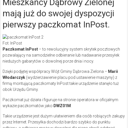
Mieszkańcy Dąbrowy Zielonej
mają już do swojej dyspozycji
pierwszy paczkomat InPost.
Fot. InPost
Paczkomat InPost
– to rewolucyjny system skrytek pocztowych
pozwalający na samodzielne odbieranie lub nadawanie przesyłek
niedużych gabarytów o dowolnej porze dnia i nocy.
Dzięki podjętej współpracy Wójt Gminy Dąbrowa Zielona –
Marii
Włodarczyk
(wydzierżawienie placu pod ustawienie maszyny) z
firmą montującą paczkomaty InPost takie urządzenie stanęło tuż
obok Urzędu Gminy.
Paczkomat już działa i figuruje na stronie operatora w oficjalnym
wykazie paczkomatów jako
DWZ01M
.
Takie urządzenie jest dużym ułatwieniem dla osób robiących zakupy
przez Internet. Przesyłka dochodzi bardzo szybko do punktu
odbioru, a odbiorca może w dowolnej dla niego chwili odebrać