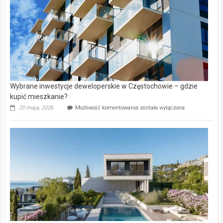
Aniołowskim
Wybrane inwestycje deweloperskie w Częstochowie – gdzie
kupić mieszkanie?
Wybrane
20 maja, 2026
Możliwość komentowania
została wyłączona
inwestycje
deweloperskie
w Częstochowie
–
gdzie
kupić
mieszkanie?