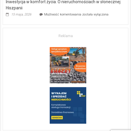
Inwestycja w komfort życia. O nieruchomościach w słonecznej
Hiszpanii
Inwestycja
15 maja, 2026
Możliwość komentowania
została wyłączona
w komfort
życia.
O nieruchomościach
w słonecznej
Reklama
Hiszpanii