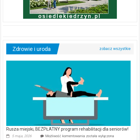
Zdrowie i uroda
Rusza miejski, BEZPŁATNY program rehabilitacji dla seniorów!
Rusza
5 maja, 2026
Możliwość komentowania
została wyłączona