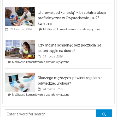
miejski,
BEZPŁATNY
program
„Zdrowie pod kontrolą” – bezpłatna akcja
rehabilitacji
dla
profilaktyczna w Częstochowie już 25
seniorów!
kwietnia!
„Zdrowie
21 kwietnia, 2026
Możliwość komentowania
została wyłączona
pod
kontrolą”
–
Czy można schudnąć bez poczucia, że
bezpłatna
akcja
jesteś ciągle na diecie?
profilaktyczna
25 marca, 2026
w
Czy
Możliwość komentowania
została wyłączona
Częstochowie
można
już
schudnąć
25
bez
kwietnia!
Dlaczego mężczyźni powinni regularnie
poczucia,
że
odwiedzać urologa?
jesteś
24 marca, 2026
ciągle
Dlaczego
Możliwość komentowania
została wyłączona
na
mężczyźni
diecie?
powinni
regularnie
odwiedzać
urologa?