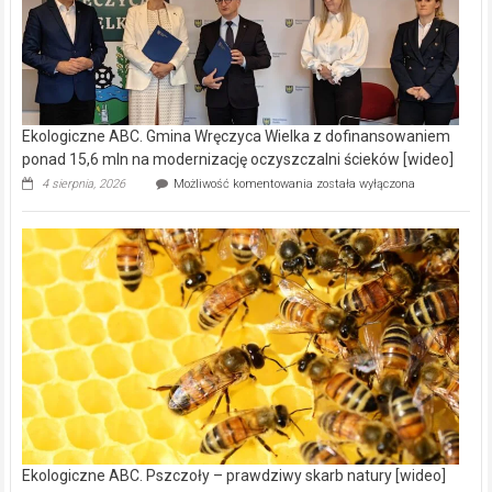
Ekologiczne ABC. Gmina Wręczyca Wielka z dofinansowaniem
ponad 15,6 mln na modernizację oczyszczalni ścieków [wideo]
Ekologiczne
4 sierpnia, 2026
Możliwość komentowania
została wyłączona
ABC.
Gmina
Wręczyca
Wielka
z
dofinansowaniem
ponad
15,6
mln
na
modernizację
oczyszczalni
ścieków
[wideo]
Ekologiczne ABC. Pszczoły – prawdziwy skarb natury [wideo]