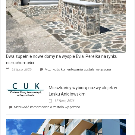
Dwa zupełnie nowe domy na wyspie Evia. Perełka na rynku
nieruchomości
Dwa
18 lipca, 2026
Możliwość komentowania
została wyłączona
zupełnie
nowe
domy
Mieszkańcy wybiorą nazwy alejek w
na
wyspie
Lasku Aniołowskim
Evia.
17 lipca, 2026
Perełka
Mieszkańcy
Możliwość komentowania
została wyłączona
na
wybiorą
rynku
nazwy
nieruchomości
alejek
w
Lasku