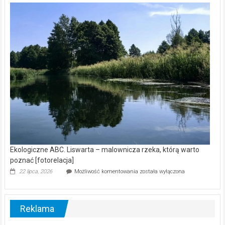
kamerą
wśród
nietoperzy
[wideo]
Ekologiczne ABC. Liswarta – malownicza rzeka, którą warto
poznać [fotorelacja]
Ekologiczne
22 lipca, 2026
Możliwość komentowania
została wyłączona
ABC.
Liswarta
–
malownicza
Reklama
rzeka,
którą