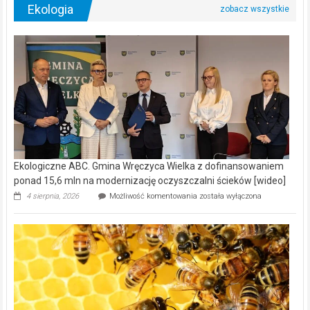
Ekologia
Ekologiczne ABC. Gmina Wręczyca Wielka z dofinansowaniem
ponad 15,6 mln na modernizację oczyszczalni ścieków [wideo]
Ekologiczne
4 sierpnia, 2026
Możliwość komentowania
została wyłączona
ABC.
Gmina
Wręczyca
Wielka
z
dofinansowaniem
ponad
15,6
mln
na