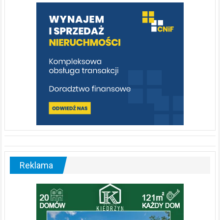
warto
poznać
[fotorelacja]
Reklama