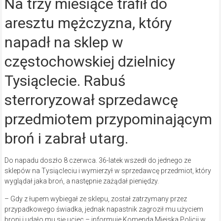
Na trzy miesiące trafił do
aresztu mężczyzna, który
napadł na sklep w
częstochowskiej dzielnicy
Tysiąclecie. Rabuś
sterroryzował sprzedawcę
przedmiotem przypominającym
broń i zabrał utarg.
Do napadu doszło 8 czerwca. 36-latek wszedł do jednego ze
sklepów na Tysiącleciu i wymierzył w sprzedawcę przedmiot, który
wyglądał jaka broń, a następnie zażądał pieniędzy.
– Gdy z łupem wybiegał ze sklepu, został zatrzymany przez
przypadkowego świadka, jednak napastnik zagroził mu użyciem
broni i udało mu się uciec – informuje Komenda Miejska Policji w