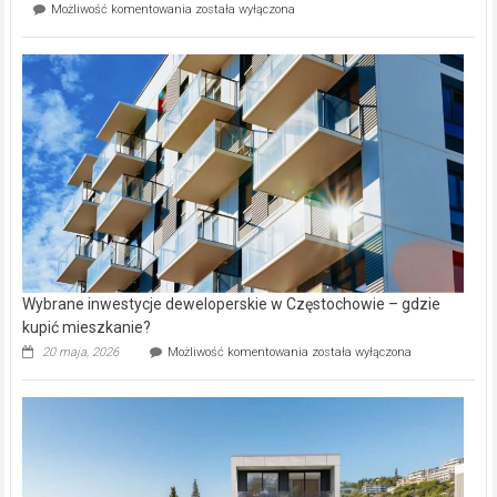
Mieszkańcy
Możliwość komentowania
została wyłączona
na
wybiorą
rynku
nazwy
nieruchomości
alejek
w
Lasku
Aniołowskim
Wybrane inwestycje deweloperskie w Częstochowie – gdzie
kupić mieszkanie?
Wybrane
20 maja, 2026
Możliwość komentowania
została wyłączona
inwestycje
deweloperskie
w Częstochowie
–
gdzie
kupić
mieszkanie?