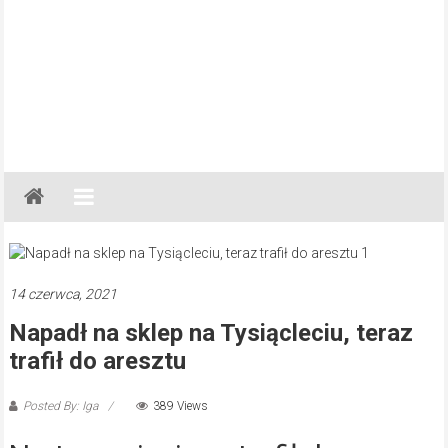
Gazeta
Regionalna
Częstochowa,
Kłobuck,
Lubliniec,
14 czerwca, 2021
Myszków
Napadł na sklep na Tysiącleciu, teraz
trafił do aresztu
Posted By: Iga
389 Views