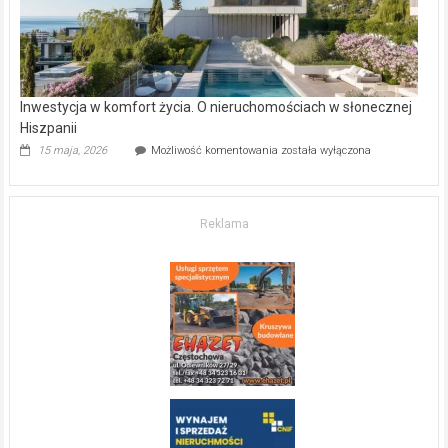
Inwestycja w komfort życia. O nieruchomościach w słonecznej
Hiszpanii
Inwestycja
15 maja, 2026
Możliwość komentowania
została wyłączona
w komfort
życia.
O nieruchomościach
w słonecznej
Reklama
Hiszpanii