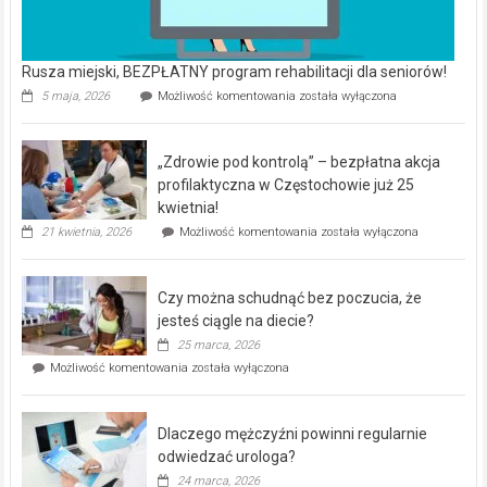
Rusza miejski, BEZPŁATNY program rehabilitacji dla seniorów!
Rusza
5 maja, 2026
Możliwość komentowania
została wyłączona
miejski,
BEZPŁATNY
program
„Zdrowie pod kontrolą” – bezpłatna akcja
rehabilitacji
dla
profilaktyczna w Częstochowie już 25
seniorów!
kwietnia!
„Zdrowie
21 kwietnia, 2026
Możliwość komentowania
została wyłączona
pod
kontrolą”
–
Czy można schudnąć bez poczucia, że
bezpłatna
akcja
jesteś ciągle na diecie?
profilaktyczna
25 marca, 2026
w
Czy
Możliwość komentowania
została wyłączona
Częstochowie
można
już
schudnąć
25
bez
kwietnia!
Dlaczego mężczyźni powinni regularnie
poczucia,
że
odwiedzać urologa?
jesteś
24 marca, 2026