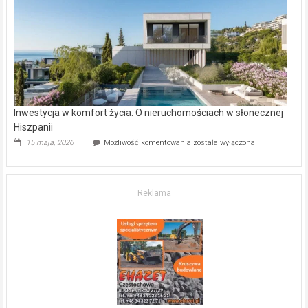
gdzie
kupić
mieszkanie?
Inwestycja w komfort życia. O nieruchomościach w słonecznej
Hiszpanii
Inwestycja
15 maja, 2026
Możliwość komentowania
została wyłączona
w komfort
życia.
O nieruchomościach
w słonecznej
Reklama
Hiszpanii