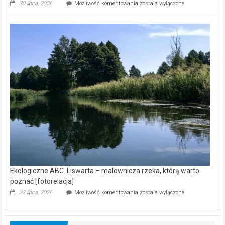
Ekologiczne
30 lipca, 2026
Możliwość komentowania
została wyłączona
ABC.
Z
kamerą
wśród
nietoperzy
[wideo]
Ekologiczne ABC. Liswarta – malownicza rzeka, którą warto
poznać [fotorelacja]
Ekologiczne
22 lipca, 2026
Możliwość komentowania
została wyłączona
ABC.
Liswarta
–
malownicza