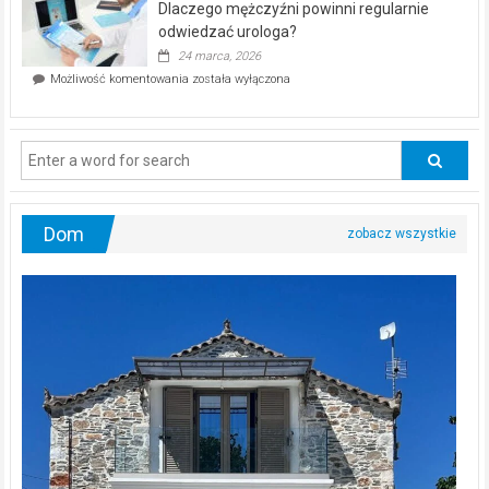
Dlaczego mężczyźni powinni regularnie
poczucia,
że
odwiedzać urologa?
jesteś
24 marca, 2026
ciągle
Dlaczego
Możliwość komentowania
została wyłączona
na
mężczyźni
diecie?
powinni
regularnie
odwiedzać
urologa?
Dom