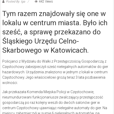
Posted By: Iga
442 Views
Tym razem znajdowały się one w
lokalu w centrum miasta. Było ich
sześć, a sprawę przekazano do
Śląskiego Urzędu Celno-
Skarbowego w Katowicach.
Policjanci z Wydziału do Walki z Przestępczością Gospodarczą z
Częstochowy zabezpieczyli sześć nielegalnych automatów do gier
hazardowych. Urządzenia znaleziono w jednym z lokali w centrum
Częstochowy. Jego właścicielowi grożą teraz 3 lata pozbawienia
wolności.
Jak przekazała Komenda Miejska Policji w Częstochowie,
nieumundurowani funkcjonariusze zwalczający przestępczość
gospodarczą po raz kolejny weszli do dwóch salonów gier w
centrum Częstochowy ujawniając nielegalne automaty do gier. Na
miejscu zabezpieczyli w sumie 6 nielegalnych automatów, na