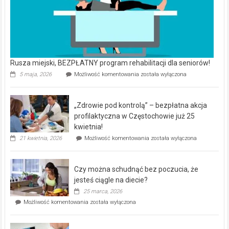
Rusza miejski, BEZPŁATNY program rehabilitacji dla seniorów!
Rusza
5 maja, 2026
Możliwość komentowania
została wyłączona
miejski,
BEZPŁATNY
program
„Zdrowie pod kontrolą” – bezpłatna akcja
rehabilitacji
dla
profilaktyczna w Częstochowie już 25
seniorów!
kwietnia!
„Zdrowie
21 kwietnia, 2026
Możliwość komentowania
została wyłączona
pod
kontrolą”
–
Czy można schudnąć bez poczucia, że
bezpłatna
akcja
jesteś ciągle na diecie?
profilaktyczna
25 marca, 2026
w
Czy
Możliwość komentowania
została wyłączona
Częstochowie
można
już
schudnąć
25
bez
kwietnia!