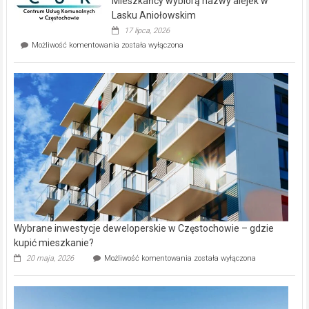
Mieszkańcy wybiorą nazwy alejek w
na
wyspie
Lasku Aniołowskim
Evia.
17 lipca, 2026
Perełka
Mieszkańcy
Możliwość komentowania
została wyłączona
na
wybiorą
rynku
nazwy
nieruchomości
alejek
w
Lasku
Aniołowskim
Wybrane inwestycje deweloperskie w Częstochowie – gdzie
kupić mieszkanie?
Wybrane
20 maja, 2026
Możliwość komentowania
została wyłączona
inwestycje
deweloperskie
w Częstochowie
–