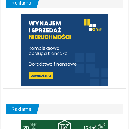
Reklama
rzeka,
którą
warto
poznać
[fotorelacja]
Reklama