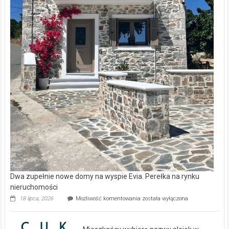
Dwa zupełnie nowe domy na wyspie Evia. Perełka na rynku
nieruchomości
Dwa
18 lipca, 2026
Możliwość komentowania
została wyłączona
zupełnie
nowe
domy