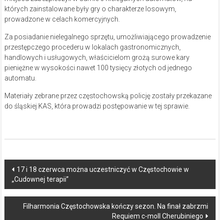
których zainstalowane były gry o charakterze losowym,
prowadzone w celach komercyjnych.
Za posiadanie nielegalnego sprzętu, umożliwiającego prowadzenie
przestępczego procederu w lokalach gastronomicznych,
handlowych i usługowych, właścicielom grożą surowe kary
pieniężne w wysokości nawet 100 tysięcy złotych od jednego
automatu.
Materiały zebrane przez częstochowską policję zostały przekazane
do śląskiej KAS, która prowadzi postępowanie w tej sprawie.
Post
17 i 18 czerwca można uczestniczyć w Częstochowie w
„Cudownej terapii”
navigation
Filharmonia Częstochowska kończy sezon. Na finał zabrzmi
Requiem c-moll Cherubiniego