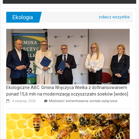
Ekologia
Ekologiczne ABC. Gmina Wręczyca Wielka z dofinansowaniem
ponad 15,6 mln na modernizację oczyszczalni ścieków [wideo]
Ekologiczne
4 sierpnia, 2026
Możliwość komentowania
została wyłączona
ABC.
Gmina
Wręczyca
Wielka
z
dofinansowaniem
ponad