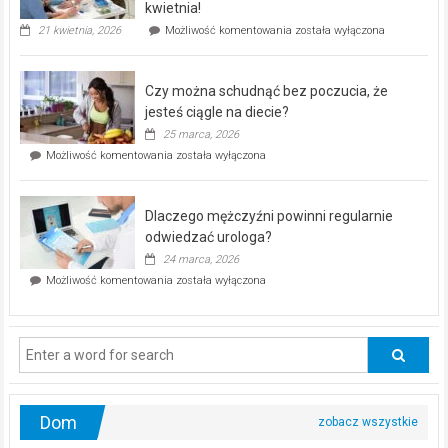
seniorów!
kwietnia!
„Zdrowie
21 kwietnia, 2026
Możliwość komentowania
została wyłączona
pod
kontrolą”
–
Czy można schudnąć bez poczucia, że
bezpłatna
akcja
jesteś ciągle na diecie?
profilaktyczna
25 marca, 2026
w
Czy
Możliwość komentowania
została wyłączona
Częstochowie
można
już
schudnąć
25
bez
kwietnia!
Dlaczego mężczyźni powinni regularnie
poczucia,
że
odwiedzać urologa?
jesteś
24 marca, 2026
ciągle
Dlaczego
Możliwość komentowania
została wyłączona
na
mężczyźni
diecie?
powinni
regularnie
odwiedzać
urologa?
Dom