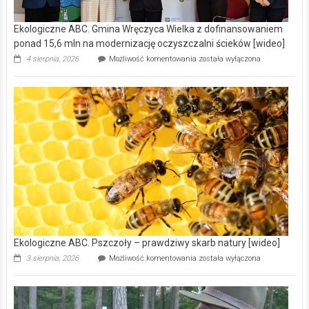
Ekologiczne ABC. Gmina Wręczyca Wielka z dofinansowaniem
ponad 15,6 mln na modernizację oczyszczalni ścieków [wideo]
Ekologiczne
4 sierpnia, 2026
Możliwość komentowania
została wyłączona
ABC.
Gmina
Wręczyca
Wielka
z
dofinansowaniem
ponad
15,6
mln
na
modernizację
oczyszczalni
ścieków
[wideo]
Ekologiczne ABC. Pszczoły – prawdziwy skarb natury [wideo]
Ekologiczne
3 sierpnia, 2026
Możliwość komentowania
została wyłączona
ABC.
Pszczoły
–
prawdziwy