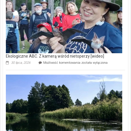
skarb
natury
[wideo]
Ekologiczne ABC. Z kamerą wśród nietoperzy [wideo]
Ekologiczne
30 lipca, 2026
Możliwość komentowania
została wyłączona
ABC.
Z
kamerą
wśród
nietoperzy
[wideo]