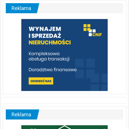
–
malownicza
Reklama
rzeka,
którą
warto
poznać
[fotorelacja]
Reklama