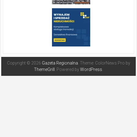
Copyright © 2026
Gazeta Regionalna
. Theme: ColorNews Pro by
ThemeGrill
. Powered by
WordPress
.