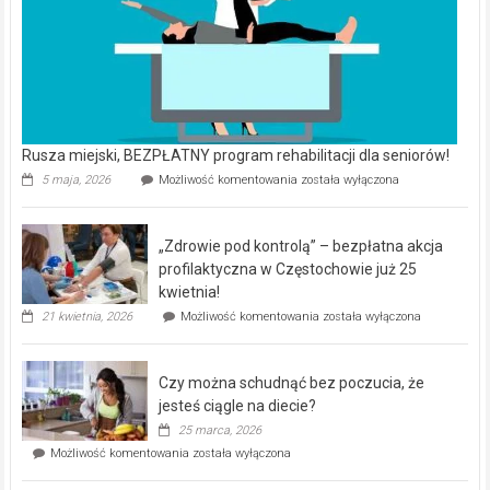
Rusza miejski, BEZPŁATNY program rehabilitacji dla seniorów!
Rusza
5 maja, 2026
Możliwość komentowania
została wyłączona
miejski,
BEZPŁATNY
program
„Zdrowie pod kontrolą” – bezpłatna akcja
rehabilitacji
dla
profilaktyczna w Częstochowie już 25
seniorów!
kwietnia!
„Zdrowie
21 kwietnia, 2026
Możliwość komentowania
została wyłączona
pod
kontrolą”
–
Czy można schudnąć bez poczucia, że
bezpłatna
akcja
jesteś ciągle na diecie?
profilaktyczna
25 marca, 2026
w
Czy
Możliwość komentowania
została wyłączona
Częstochowie
można
już
schudnąć