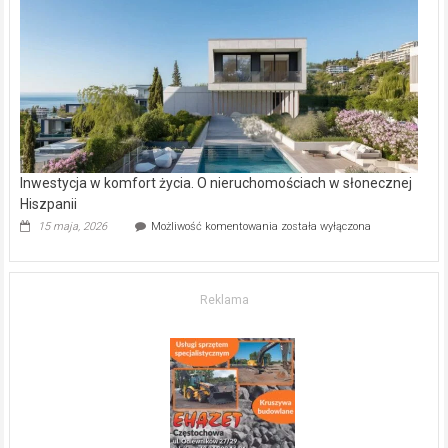
–
gdzie
kupić
mieszkanie?
Inwestycja w komfort życia. O nieruchomościach w słonecznej
Hiszpanii
Inwestycja
15 maja, 2026
Możliwość komentowania
została wyłączona
w komfort
życia.
O nieruchomościach
w słonecznej
Reklama
Hiszpanii