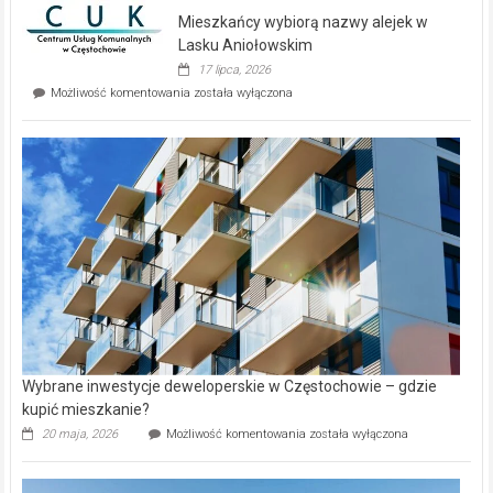
domy
Mieszkańcy wybiorą nazwy alejek w
na
wyspie
Lasku Aniołowskim
Evia.
17 lipca, 2026
Perełka
Mieszkańcy
Możliwość komentowania
została wyłączona
na
wybiorą
rynku
nazwy
nieruchomości
alejek
w
Lasku
Aniołowskim
Wybrane inwestycje deweloperskie w Częstochowie – gdzie
kupić mieszkanie?
Wybrane
20 maja, 2026
Możliwość komentowania
została wyłączona
inwestycje
deweloperskie
w Częstochowie