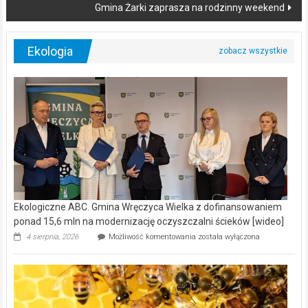
Gmina Żarki zaprasza na rodzinny weekend
Ekologia
Ekologiczne ABC. Gmina Wręczyca Wielka z dofinansowaniem
ponad 15,6 mln na modernizację oczyszczalni ścieków [wideo]
Ekologiczne
4 sierpnia, 2026
Możliwość komentowania
została wyłączona
ABC.
Gmina
Wręczyca
Wielka
z
dofinansowaniem