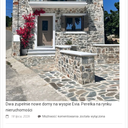
Dwa zupełnie nowe domy na wyspie Evia. Perełka na rynku
nieruchomości
Dwa
18 lipca, 2026
Możliwość komentowania
została wyłączona
zupełnie
nowe