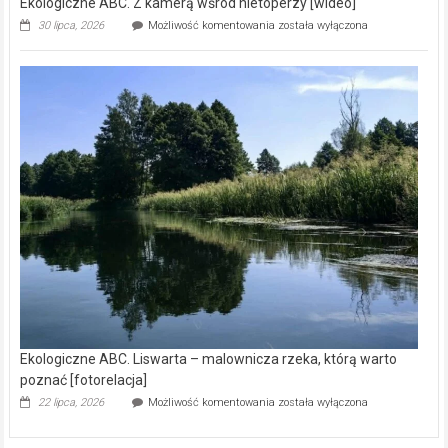
Ekologiczne ABC. Z kamerą wśród nietoperzy [wideo]
Ekologiczne
30 lipca, 2026
Możliwość komentowania
została wyłączona
ABC.
Z
kamerą
wśród
nietoperzy
[wideo]
Ekologiczne ABC. Liswarta – malownicza rzeka, którą warto
poznać [fotorelacja]
Ekologiczne
22 lipca, 2026
Możliwość komentowania
została wyłączona
ABC.
Liswarta