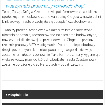
wstrzymało prace przy remoncie drogi
Teraz, Zarząd Dróg w Częstochowie poinformował, że w obliczu
społecznych wniosków o zachowanie ulicy Glogera w nawierzchni
klinkierowej, miasto przychyliło się do żądań częstochowian.
– Analizy prawne i techniczne wskazały, że istnieje możliwość
ułożenia ponownie, zdemontowanej na czas prac budowlanych,
nawierzchni klinkierowej po przebudowie ul. Glogera – przekazał
rzecznik prasowy MZD Maciej Hasik. -Po remoncie podbudowy
drogi i pozostałych elementów pasa drogowego klinkier więc
zostanie tam ułożony ponownie. Taka formuła zmiany wygeneruje
większe koszty prac, do których z budżetu miasta Częstochowy
zostanie dołożone ok. 80 tys. złotych – dodał rzecznik.
Post
Adoptuj mnie
navigation