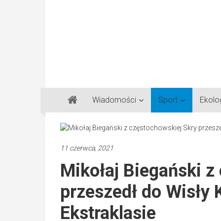
Gazeta
Wiadomości
Sport
Ekolo
Regionalna
Częstochowa,
Kłobuck,
Lubliniec,
11 czerwca, 2021
Myszków
Mikołaj Biegański z
przeszedł do Wisły 
Ekstraklasie