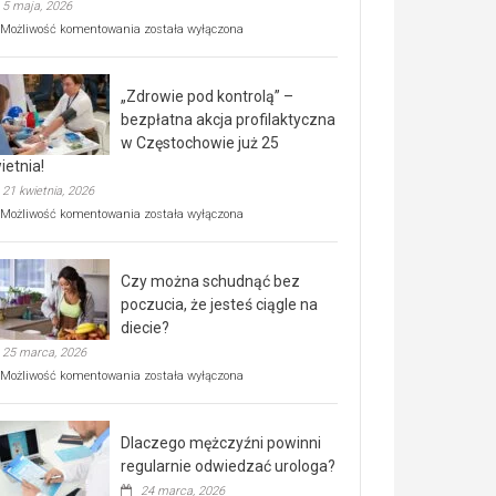
5 maja, 2026
Rusza
Możliwość komentowania
została wyłączona
miejski,
BEZPŁATNY
program
„Zdrowie pod kontrolą” –
rehabilitacji
dla
bezpłatna akcja profilaktyczna
seniorów!
w Częstochowie już 25
ietnia!
21 kwietnia, 2026
„Zdrowie
Możliwość komentowania
została wyłączona
pod
kontrolą”
–
Czy można schudnąć bez
bezpłatna
akcja
poczucia, że jesteś ciągle na
profilaktyczna
diecie?
w
25 marca, 2026
Częstochowie
już
Czy
Możliwość komentowania
została wyłączona
25
można
kwietnia!
schudnąć
bez
Dlaczego mężczyźni powinni
poczucia,
że
regularnie odwiedzać urologa?
jesteś
24 marca, 2026