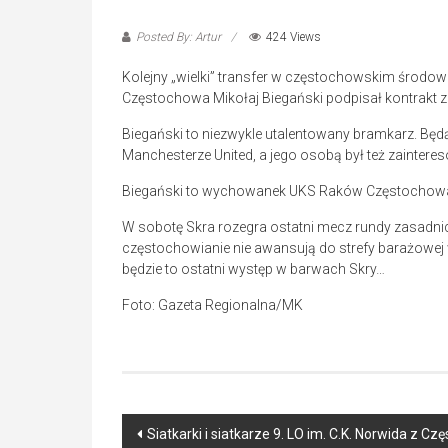
Posted By: Artur
424 Views
Kolejny „wielki” transfer w częstochowskim środowis
Częstochowa Mikołaj Biegański podpisał kontrakt z
Biegański to niezwykle utalentowany bramkarz. Bę
Manchesterze United, a jego osobą był też zainteres
Biegański to wychowanek UKS Raków Częstochowa, s
W sobotę Skra rozegra ostatni mecz rundy zasadnicze
częstochowianie nie awansują do strefy barażowej w
będzie to ostatni występ w barwach Skry…
Foto: Gazeta Regionalna/MK
Post
Siatkarki i siatkarze 9. LO im. C.K. Norwida z 