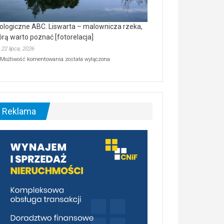
ologiczne ABC. Liswarta – malownicza rzeka,
órą warto poznać [fotorelacja]
22 lipca, 2026
Ekologiczne
Możliwość komentowania
została wyłączona
ABC.
Liswarta
–
malownicza
rzeka,
którą
Reklama
warto
poznać
[fotorelacja]