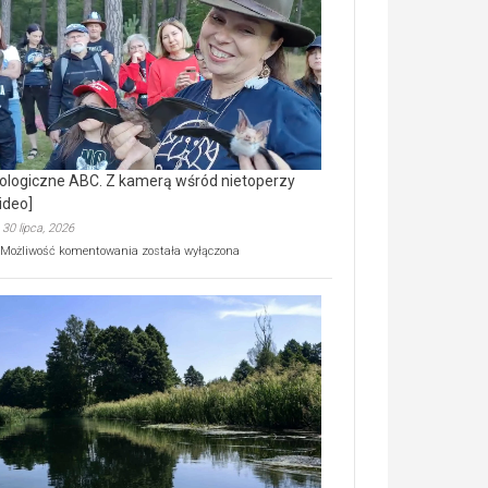
prawdziwy
skarb
natury
[wideo]
ologiczne ABC. Z kamerą wśród nietoperzy
ideo]
30 lipca, 2026
Ekologiczne
Możliwość komentowania
została wyłączona
ABC.
Z
kamerą
wśród
nietoperzy
[wideo]