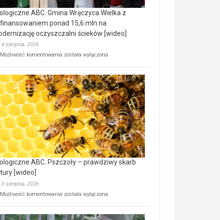
ologiczne ABC. Gmina Wręczyca Wielka z
finansowaniem ponad 15,6 mln na
dernizację oczyszczalni ścieków [wideo]
4 sierpnia, 2026
Ekologiczne
Możliwość komentowania
została wyłączona
ABC.
Gmina
Wręczyca
Wielka
z
dofinansowaniem
ponad
15,6
mln
na
modernizację
oczyszczalni
ścieków
ologiczne ABC. Pszczoły – prawdziwy skarb
[wideo]
tury [wideo]
3 sierpnia, 2026
Ekologiczne
Możliwość komentowania
została wyłączona
ABC.
Pszczoły
–