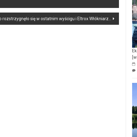
 rozstrzygnęło się w ostatnim wyścigu i Eltrox Włókniarz…
Ek
[w