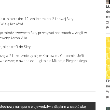
Ek
do
mo
ku piłkarskim. 19-letni bramkarz 2-ligowej Skry
 Wisłą Kraków!
dąc młodzieżowcem Skry przebywał na testach w Anglii w
owany Aston Villa.
kąd trafił do Skry.
j w 2 lidze i zmierzy się w Krakowie z Garbarnią. Jeśli
alczącej o awans do 1 ligi to dla Mikołaja Biegańskiego
Ek
na
Częstochowy najlepsi w województwie śląskim w siatkówkę