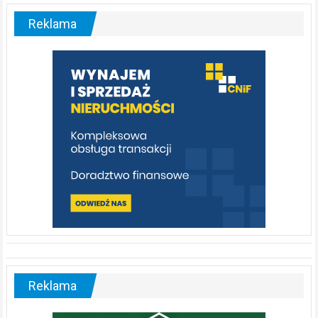
–
malownicza
Reklama
rzeka,
którą
warto
poznać
[fotorelacja]
Reklama