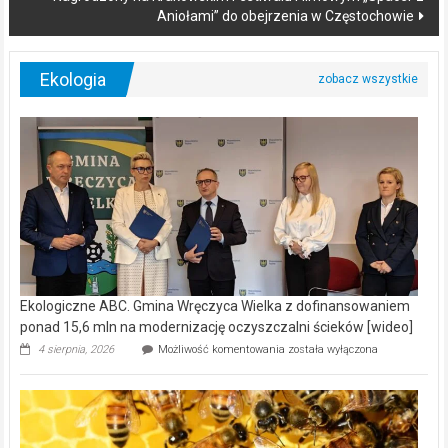
Aniołami” do obejrzenia w Częstochowie
Ekologia
Ekologiczne ABC. Gmina Wręczyca Wielka z dofinansowaniem
ponad 15,6 mln na modernizację oczyszczalni ścieków [wideo]
Ekologiczne
4 sierpnia, 2026
Możliwość komentowania
została wyłączona
ABC.
Gmina
Wręczyca
Wielka
z
dofinansowaniem