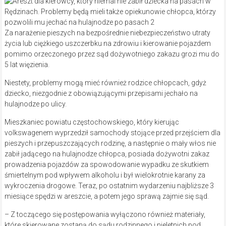
Za narażenie pieszych na bezpośrednie niebezpieczeństwo utraty
życia lub ciężkiego uszczerbku na zdrowiu i kierowanie pojazdem
pomimo orzeczonego przez sąd dożywotniego zakazu grozi mu do
5 lat więzienia.
Niestety, problemy mogą mieć również rodzice chłopcach, gdyż
dziecko, niezgodnie z obowiązującymi przepisami jechało na
hulajnodze po ulicy.
Mieszkaniec powiatu częstochowskiego, który kierując
volkswagenem wyprzedził samochody stojące przed przejściem dla
pieszych i przepuszczających rodzinę, a następnie o mały włos nie
zabił jadącego na hulajnodze chłopca, posiada dożywotni zakaz
prowadzenia pojazdów za spowodowanie wypadku ze skutkiem
śmiertelnym pod wpływem alkoholu i był wielokrotnie karany za
wykroczenia drogowe. Teraz, po ostatnim wydarzeniu najbliższe 3
miesiące spędzi w areszcie, a potem jego sprawą zajmie się sąd.
– Z toczącego się postępowania wyłączono również materiały,
które skierowane zostaną do sądu rodzinnego i nieletnich pod