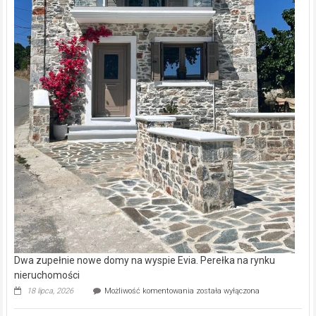
Dwa zupełnie nowe domy na wyspie Evia. Perełka na rynku
nieruchomości
Dwa
18 lipca, 2026
Możliwość komentowania
została wyłączona
zupełnie
nowe