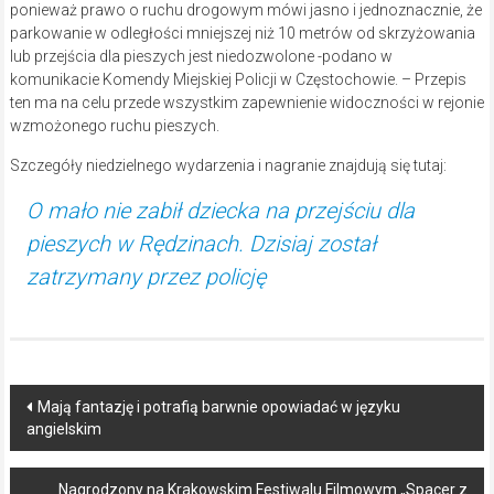
ponieważ prawo o ruchu drogowym mówi jasno i jednoznacznie, że
parkowanie w odległości mniejszej niż 10 metrów od skrzyżowania
lub przejścia dla pieszych jest niedozwolone -podano w
komunikacie Komendy Miejskiej Policji w Częstochowie. – Przepis
ten ma na celu przede wszystkim zapewnienie widoczności w rejonie
wzmożonego ruchu pieszych.
Szczegóły niedzielnego wydarzenia i nagranie znajdują się tutaj:
O mało nie zabił dziecka na przejściu dla
pieszych w Rędzinach. Dzisiaj został
zatrzymany przez policję
Post
Mają fantazję i potrafią barwnie opowiadać w języku
angielskim
navigation
Nagrodzony na Krakowskim Festiwalu Filmowym „Spacer z