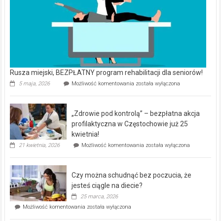
Rusza miejski, BEZPŁATNY program rehabilitacji dla seniorów!
Rusza
5 maja, 2026
Możliwość komentowania
została wyłączona
miejski,
BEZPŁATNY
program
„Zdrowie pod kontrolą” – bezpłatna akcja
rehabilitacji
dla
profilaktyczna w Częstochowie już 25
seniorów!
kwietnia!
„Zdrowie
21 kwietnia, 2026
Możliwość komentowania
została wyłączona
pod
kontrolą”
–
Czy można schudnąć bez poczucia, że
bezpłatna
akcja
jesteś ciągle na diecie?
profilaktyczna
25 marca, 2026
w
Czy
Możliwość komentowania
została wyłączona
Częstochowie
można
już