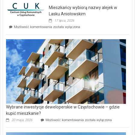
domy
Mieszkańcy wybiorą nazwy alejek w
na
wyspie
Lasku Aniołowskim
Evia.
17 lipca, 2026
Perełka
Mieszkańcy
Możliwość komentowania
została wyłączona
na
wybiorą
rynku
nazwy
nieruchomości
alejek
w
Lasku
Aniołowskim
Wybrane inwestycje deweloperskie w Częstochowie – gdzie
kupić mieszkanie?
Wybrane
20 maja, 2026
Możliwość komentowania
została wyłączona
inwestycje
deweloperskie
w Częstochowie