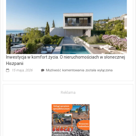
–
gdzie
kupić
mieszkanie?
Inwestycja w komfort życia. O nieruchomościach w słonecznej
Hiszpanii
Inwestycja
15 maja, 2026
Możliwość komentowania
została wyłączona
w komfort
życia.
O nieruchomościach
w słonecznej
Reklama
Hiszpanii