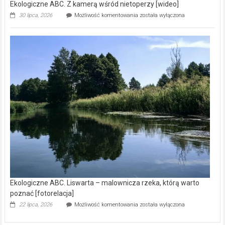
Ekologiczne ABC. Z kamerą wśród nietoperzy [wideo]
Ekologiczne
30 lipca, 2026
Możliwość komentowania
została wyłączona
ABC.
Z
kamerą
wśród
nietoperzy
[wideo]
Ekologiczne ABC. Liswarta – malownicza rzeka, którą warto
poznać [fotorelacja]
Ekologiczne
22 lipca, 2026
Możliwość komentowania
została wyłączona
ABC.
Liswarta