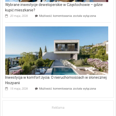
Wybrane inwestycje deweloperskie w Częstochowie – gdzie
kupić mieszkanie?
Wybrane
20 maja, 2026
Możliwość komentowania
została wyłączona
inwestycje
deweloperskie
w Częstochowie
–
gdzie
kupić
mieszkanie?
Inwestycja w komfort życia. O nieruchomościach w słonecznej
Hiszpanii
Inwestycja
15 maja, 2026
Możliwość komentowania
została wyłączona
w komfort
życia.
O nieruchomościach
w słonecznej
Reklama
Hiszpanii