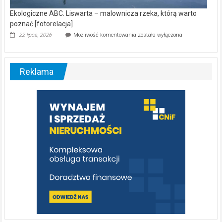
Ekologiczne ABC. Liswarta – malownicza rzeka, którą warto
poznać [fotorelacja]
Ekologiczne
22 lipca, 2026
Możliwość komentowania
została wyłączona
ABC.
Liswarta
–
malownicza
Reklama
rzeka,
którą
warto
poznać
[fotorelacja]