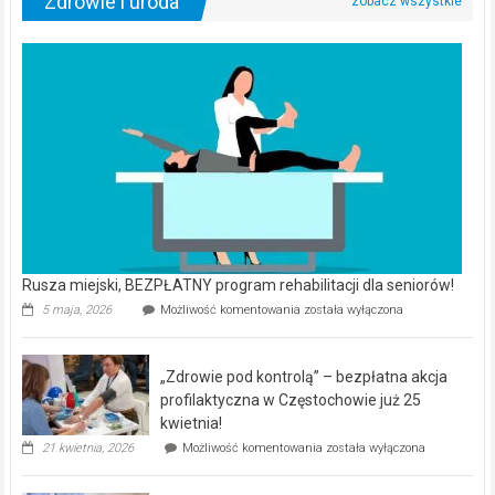
Zdrowie i uroda
Rusza miejski, BEZPŁATNY program rehabilitacji dla seniorów!
Rusza
5 maja, 2026
Możliwość komentowania
została wyłączona
miejski,
BEZPŁATNY
program
„Zdrowie pod kontrolą” – bezpłatna akcja
rehabilitacji
dla
profilaktyczna w Częstochowie już 25
seniorów!
kwietnia!
„Zdrowie
21 kwietnia, 2026
Możliwość komentowania
została wyłączona
pod
kontrolą”