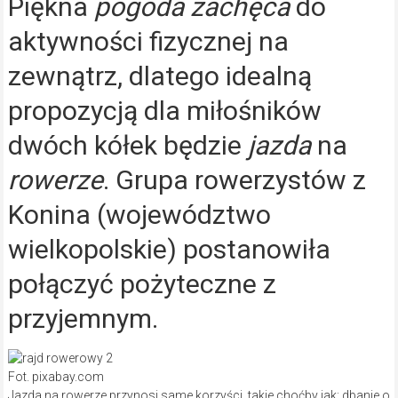
Piękna
pogoda zachęca
do
aktywności fizycznej na
zewnątrz, dlatego idealną
propozycją dla miłośników
dwóch kółek będzie
j
azda
na
rowerze
. Grupa rowerzystów z
Konina (województwo
wielkopolskie) postanowiła
połączyć pożyteczne z
przyjemnym.
Fot. pixabay.com
Jazda na rowerze przynosi same korzyści, takie choćby jak: dbanie o