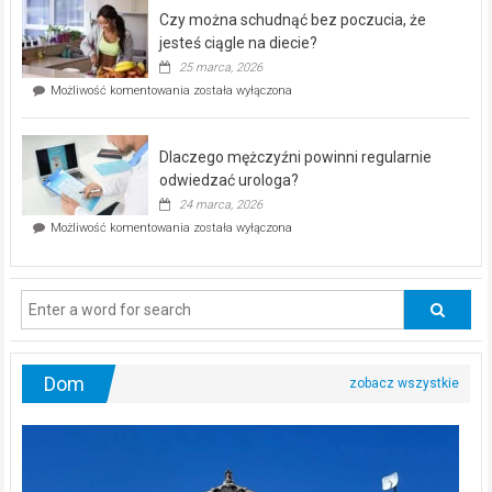
–
Czy można schudnąć bez poczucia, że
bezpłatna
akcja
jesteś ciągle na diecie?
profilaktyczna
25 marca, 2026
w
Czy
Możliwość komentowania
została wyłączona
Częstochowie
można
już
schudnąć
25
bez
kwietnia!
Dlaczego mężczyźni powinni regularnie
poczucia,
że
odwiedzać urologa?
jesteś
24 marca, 2026
ciągle
Dlaczego
Możliwość komentowania
została wyłączona
na
mężczyźni
diecie?
powinni
regularnie
odwiedzać
urologa?
Dom