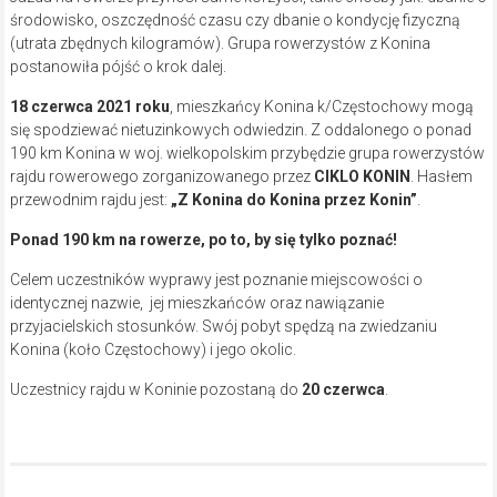
środowisko, oszczędność czasu czy dbanie o kondycję fizyczną
(utrata zbędnych kilogramów). Grupa rowerzystów z Konina
postanowiła pójść o krok dalej.
18 czerwca 2021 roku
, mieszkańcy Konina k/Częstochowy mogą
się spodziewać nietuzinkowych odwiedzin. Z oddalonego o ponad
190 km Konina w woj. wielkopolskim przybędzie grupa rowerzystów
rajdu rowerowego zorganizowanego przez
CIKLO KONIN
. Hasłem
przewodnim rajdu jest:
„Z Konina do Konina przez Konin”
.
Ponad 190 km na rowerze, po to, by się tylko poznać!
Celem uczestników wyprawy jest poznanie miejscowości o
identycznej nazwie, jej mieszkańców oraz nawiązanie
przyjacielskich stosunków. Swój pobyt spędzą na zwiedzaniu
Konina (koło Częstochowy) i jego okolic.
Uczestnicy rajdu w Koninie pozostaną do
20 czerwca
.