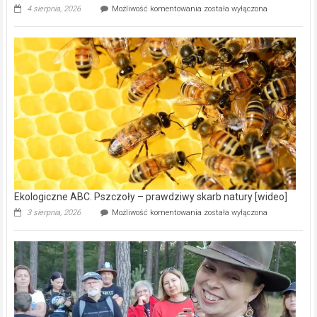
Ekologiczne
4 sierpnia, 2026
Możliwość komentowania
została wyłączona
ABC.
Gmina
Wręczyca
Wielka
z
dofinansowaniem
ponad
15,6
mln
na
modernizację
oczyszczalni
ścieków
[wideo]
Ekologiczne ABC. Pszczoły – prawdziwy skarb natury [wideo]
Ekologiczne
3 sierpnia, 2026
Możliwość komentowania
została wyłączona
ABC.
Pszczoły
–
prawdziwy
skarb
natury
[wideo]