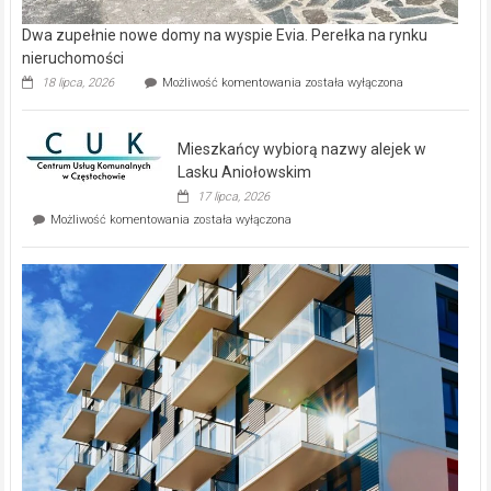
Dwa zupełnie nowe domy na wyspie Evia. Perełka na rynku
nieruchomości
Dwa
18 lipca, 2026
Możliwość komentowania
została wyłączona
zupełnie
nowe
domy
Mieszkańcy wybiorą nazwy alejek w
na
wyspie
Lasku Aniołowskim
Evia.
17 lipca, 2026
Perełka
Mieszkańcy
Możliwość komentowania
została wyłączona
na
wybiorą
rynku
nazwy
nieruchomości
alejek
w
Lasku
Aniołowskim