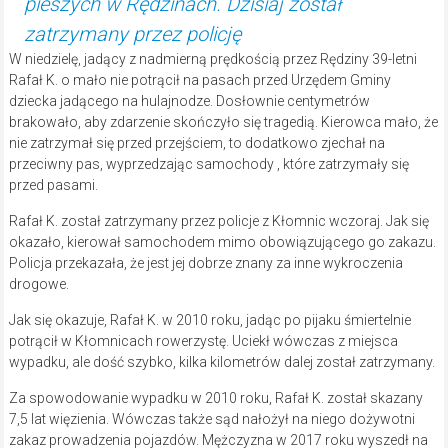
pieszych w Rędzinach. Dzisiaj został
zatrzymany przez policję
W niedzielę, jadący z nadmierną prędkością przez Rędziny 39-letni
Rafał K. o mało nie potrącił na pasach przed Urzędem Gminy
dziecka jadącego na hulajnodze. Dosłownie centymetrów
brakowało, aby zdarzenie skończyło się tragedią. Kierowca mało, że
nie zatrzymał się przed przejściem, to dodatkowo zjechał na
przeciwny pas, wyprzedzając samochody , które zatrzymały się
przed pasami.
Rafał K. został zatrzymany przez policje z Kłomnic wczoraj. Jak się
okazało, kierował samochodem mimo obowiązującego go zakazu.
Policja przekazała, że jest jej dobrze znany za inne wykroczenia
drogowe.
Jak się okazuje, Rafał K. w 2010 roku, jadąc po pijaku śmiertelnie
potrącił w Kłomnicach rowerzystę. Uciekł wówczas z miejsca
wypadku, ale dość szybko, kilka kilometrów dalej został zatrzymany.
Za spowodowanie wypadku w 2010 roku, Rafał K. został skazany
7,5 lat więzienia. Wówczas także sąd nałożył na niego dożywotni
zakaz prowadzenia pojazdów. Mężczyzna w 2017 roku wyszedł na