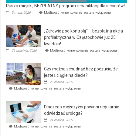
Rusza miejski, BEZPŁATNY program rehabilitacji dla seniorów!
Rusza
5 maja, 2026
Możliwość komentowania
została wyłączona
miejski,
BEZPŁATNY
program
„Zdrowie pod kontrolą” – bezpłatna akcja
rehabilitacji
dla
profilaktyczna w Częstochowie już 25
seniorów!
kwietnia!
„Zdrowie
21 kwietnia, 2026
Możliwość komentowania
została wyłączona
pod
kontrolą”
–
Czy można schudnąć bez poczucia, że
bezpłatna
akcja
jesteś ciągle na diecie?
profilaktyczna
25 marca, 2026
w
Czy
Możliwość komentowania
została wyłączona
Częstochowie
można
już
schudnąć
25
bez
kwietnia!
Dlaczego mężczyźni powinni regularnie
poczucia,
że
odwiedzać urologa?
jesteś
24 marca, 2026
ciągle
Dlaczego
Możliwość komentowania
została wyłączona
na
mężczyźni
diecie?
powinni