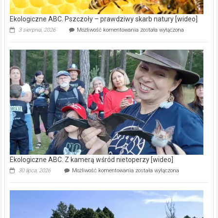
Ekologiczne ABC. Pszczoły – prawdziwy skarb natury [wideo]
Ekologiczne
3 sierpnia, 2026
Możliwość komentowania
została wyłączona
ABC.
Pszczoły
–
prawdziwy
skarb
natury
[wideo]
Ekologiczne ABC. Z kamerą wśród nietoperzy [wideo]
Ekologiczne
30 lipca, 2026
Możliwość komentowania
została wyłączona
ABC.
Z
kamerą
wśród
nietoperzy
[wideo]