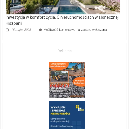
Inwestycja w komfort życia. O nieruchomościach w słonecznej
Hiszpanii
Inwestycja
15 maja, 2026
Możliwość komentowania
została wyłączona
w komfort
życia.
O nieruchomościach
w słonecznej
Reklama
Hiszpanii