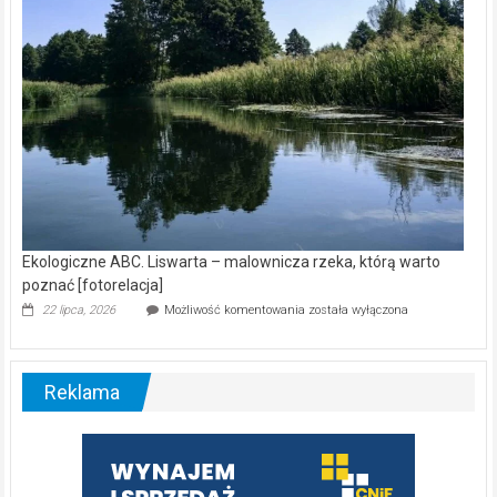
Ekologiczne ABC. Liswarta – malownicza rzeka, którą warto
poznać [fotorelacja]
Ekologiczne
22 lipca, 2026
Możliwość komentowania
została wyłączona
ABC.
Liswarta
–
malownicza
Reklama
rzeka,
którą
warto
poznać
[fotorelacja]