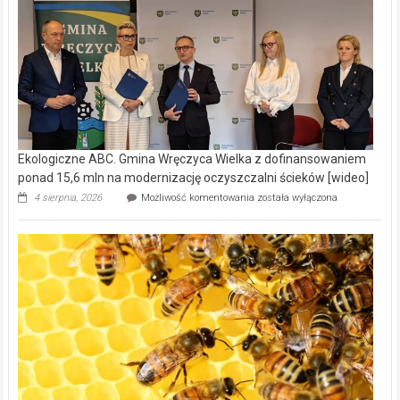
Ekologiczne ABC. Gmina Wręczyca Wielka z dofinansowaniem
ponad 15,6 mln na modernizację oczyszczalni ścieków [wideo]
Ekologiczne
4 sierpnia, 2026
Możliwość komentowania
została wyłączona
ABC.
Gmina
Wręczyca
Wielka
z
dofinansowaniem
ponad
15,6
mln
na
modernizację
oczyszczalni
ścieków
[wideo]