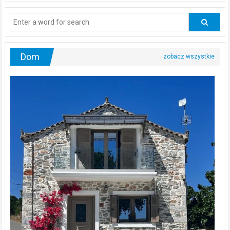
regularnie
odwiedzać
urologa?
Dom