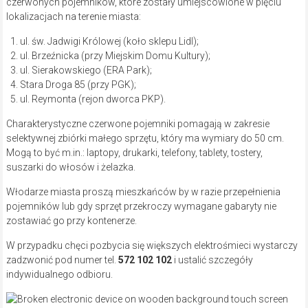
czerwonych pojemników, które zostały umiejscowione w pięciu
lokalizacjach na terenie miasta:
ul. św. Jadwigi Królowej (koło sklepu Lidl);
ul. Brzeźnicka (przy Miejskim Domu Kultury);
ul. Sierakowskiego (ERA Park);
Stara Droga 85 (przy PGK);
ul. Reymonta (rejon dworca PKP).
Charakterystyczne czerwone pojemniki pomagają w zakresie
selektywnej zbiórki małego sprzętu, który ma wymiary do 50 cm.
Mogą to być m.in.: laptopy, drukarki, telefony, tablety, tostery,
suszarki do włosów i żelazka.
Włodarze miasta proszą mieszkańców by w razie przepełnienia
pojemników lub gdy sprzęt przekroczy wymagane gabaryty nie
zostawiać go przy kontenerze.
W przypadku chęci pozbycia się większych elektrośmieci wystarczy
zadzwonić pod numer tel.
572 102 102
i ustalić szczegóły
indywidualnego odbioru.