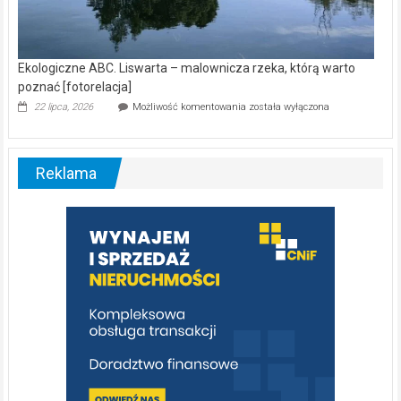
Ekologiczne ABC. Liswarta – malownicza rzeka, którą warto
poznać [fotorelacja]
Ekologiczne
22 lipca, 2026
Możliwość komentowania
została wyłączona
ABC.
Liswarta
–
malownicza
Reklama
rzeka,
którą
warto
poznać
[fotorelacja]