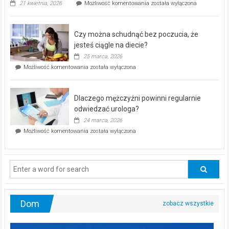
„Zdrowie
21 kwietnia, 2026
Możliwość komentowania
została wyłączona
pod
kontrolą”
–
Czy można schudnąć bez poczucia, że
bezpłatna
akcja
jesteś ciągle na diecie?
profilaktyczna
25 marca, 2026
w
Czy
Możliwość komentowania
została wyłączona
Częstochowie
można
już
schudnąć
25
bez
kwietnia!
Dlaczego mężczyźni powinni regularnie
poczucia,
że
odwiedzać urologa?
jesteś
24 marca, 2026
ciągle
Dlaczego
Możliwość komentowania
została wyłączona
na
mężczyźni
diecie?
powinni
regularnie
odwiedzać
urologa?
Dom