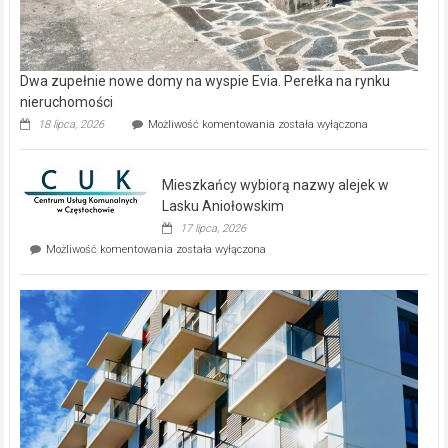
Dwa zupełnie nowe domy na wyspie Evia. Perełka na rynku
nieruchomości
Dwa
18 lipca, 2026
Możliwość komentowania
została wyłączona
zupełnie
nowe
domy
Mieszkańcy wybiorą nazwy alejek w
na
wyspie
Lasku Aniołowskim
Evia.
17 lipca, 2026
Perełka
Mieszkańcy
Możliwość komentowania
została wyłączona
na
wybiorą
rynku
nazwy
nieruchomości
alejek
w
Lasku
Aniołowskim