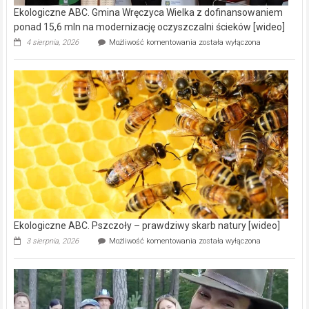
Ekologiczne ABC. Gmina Wręczyca Wielka z dofinansowaniem
ponad 15,6 mln na modernizację oczyszczalni ścieków [wideo]
Ekologiczne
4 sierpnia, 2026
Możliwość komentowania
została wyłączona
ABC.
Gmina
Wręczyca
Wielka
z
dofinansowaniem
ponad
15,6
mln
na
modernizację
oczyszczalni
ścieków
[wideo]
Ekologiczne ABC. Pszczoły – prawdziwy skarb natury [wideo]
Ekologiczne
3 sierpnia, 2026
Możliwość komentowania
została wyłączona
ABC.
Pszczoły
–
prawdziwy
skarb
natury