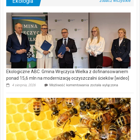
Ekologia
Ekologiczne ABC. Gmina Wręczyca Wielka z dofinansowaniem
ponad 15,6 mln na modernizację oczyszczalni ścieków [wideo]
Ekologiczne
4 sierpnia, 2026
Możliwość komentowania
została wyłączona
ABC.
Gmina
Wręczyca
Wielka
z
dofinansowaniem
ponad
15,6
mln
na
modernizację