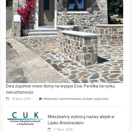
Dwa zupełnie nowe domy na wyspie Evia. Perełka na rynku
nieruchomości
Dwa
18 lipca, 2026
Możliwość komentowania
została wyłączona
zupełnie
nowe
domy
Mieszkańcy wybiorą nazwy alejek w
na
wyspie
Lasku Aniołowskim
Evia.
17 lipca, 2026
Perełka