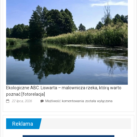
kamerą
wśród
nietoperzy
[wideo]
Ekologiczne ABC. Liswarta – malownicza rzeka, którą warto
poznać [fotorelacja]
Ekologiczne
22 lipca, 2026
Możliwość komentowania
została wyłączona
ABC.
Liswarta
–
malownicza
Reklama
rzeka,
którą
warto