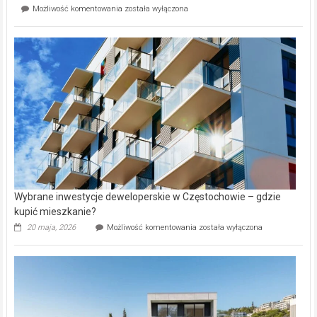
Mieszkańcy
Możliwość komentowania
została wyłączona
na
wybiorą
rynku
nazwy
nieruchomości
alejek
w
Lasku
Aniołowskim
Wybrane inwestycje deweloperskie w Częstochowie – gdzie
kupić mieszkanie?
Wybrane
20 maja, 2026
Możliwość komentowania
została wyłączona
inwestycje
deweloperskie
w Częstochowie
–
gdzie
kupić
mieszkanie?