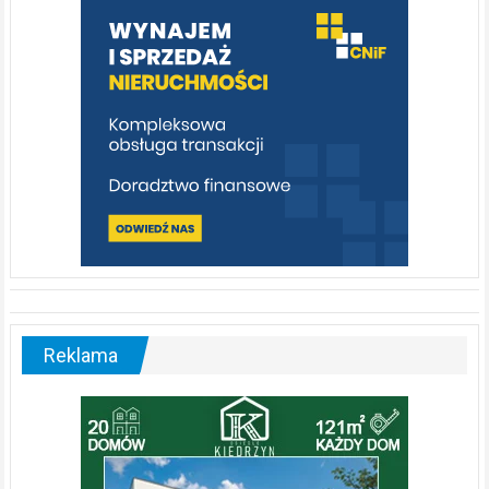
poznać
[fotorelacja]
Reklama