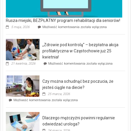
Rusza miejski, BEZPŁATNY program rehabilitacji dla seniorów!
Rusza
5 maja, 2026
Możliwość komentowania
została wyłączona
miejski,
BEZPŁATNY
program
„Zdrowie pod kontrolą” – bezpłatna akcja
rehabilitacji
dla
profilaktyczna w Częstochowie już 25
seniorów!
kwietnia!
„Zdrowie
21 kwietnia, 2026
Możliwość komentowania
została wyłączona
pod
kontrolą”
–
Czy można schudnąć bez poczucia, że
bezpłatna
akcja
jesteś ciągle na diecie?
profilaktyczna
25 marca, 2026
w
Czy
Możliwość komentowania
została wyłączona
Częstochowie
można
już
schudnąć
25
bez
kwietnia!
Dlaczego mężczyźni powinni regularnie
poczucia,
że
odwiedzać urologa?
jesteś
24 marca, 2026