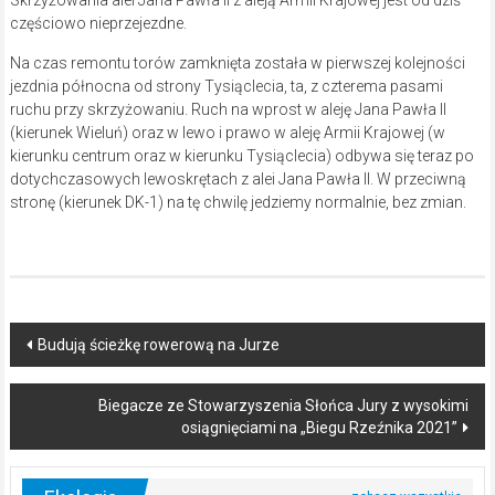
częściowo nieprzejezdne.
Na czas remontu torów zamknięta została w pierwszej kolejności
jezdnia północna od strony Tysiąclecia, ta, z czterema pasami
ruchu przy skrzyżowaniu. Ruch na wprost w aleję Jana Pawła II
(kierunek Wieluń) oraz w lewo i prawo w aleję Armii Krajowej (w
kierunku centrum oraz w kierunku Tysiąclecia) odbywa się teraz po
dotychczasowych lewoskrętach z alei Jana Pawła II. W przeciwną
stronę (kierunek DK-1) na tę chwilę jedziemy normalnie, bez zmian.
Post
Budują ścieżkę rowerową na Jurze
navigation
Biegacze ze Stowarzyszenia Słońca Jury z wysokimi
osiągnięciami na „Biegu Rzeźnika 2021”