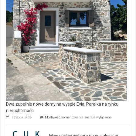
Dwa zupełnie nowe domy na wyspie Evia. Perełka na rynku
nieruchomości
Dwa
18 lipca, 2026
Możliwość komentowania
została wyłączona
zupełnie
nowe
domy
Mieszkańcy wybiorą nazwy alejek w