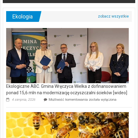
Ekologia
Ekologiczne ABC. Gmina Wręczyca Wielka z dofinansowaniem
ponad 15,6 mln na modernizację oczyszczalni ścieków [wideo]
Ekologiczne
4 sierpnia, 2026
Możliwość komentowania
została wyłączona
ABC.
Gmina
Wręczyca
Wielka
z
dofinansowaniem
ponad