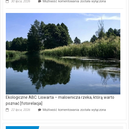
Ekologiczne
30 lipca, 2026
Możliwość komentowania
została wyłączona
ABC.
Z
kamerą
wśród
nietoperzy
[wideo]
Ekologiczne ABC. Liswarta – malownicza rzeka, którą warto
poznać [fotorelacja]
Ekologiczne
22 lipca, 2026
Możliwość komentowania
została wyłączona
ABC.
Liswarta
–
malownicza