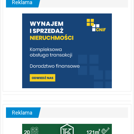
Reklama
rzeka,
którą
warto
poznać
[fotorelacja]
Reklama