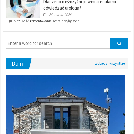
Dlaczego mężczyźni powinni regularnie
poczucia,
że
odwiedzać urologa?
jesteś
24 marca, 2026
ciągle
Dlaczego
Możliwość komentowania
została wyłączona
na
mężczyźni
diecie?
powinni
regularnie
odwiedzać
urologa?
Dom