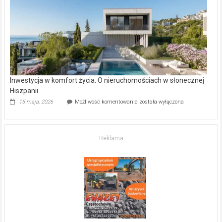
gdzie
kupić
mieszkanie?
Inwestycja w komfort życia. O nieruchomościach w słonecznej
Hiszpanii
Inwestycja
15 maja, 2026
Możliwość komentowania
została wyłączona
w komfort
życia.
O nieruchomościach
w słonecznej
Reklama
Hiszpanii