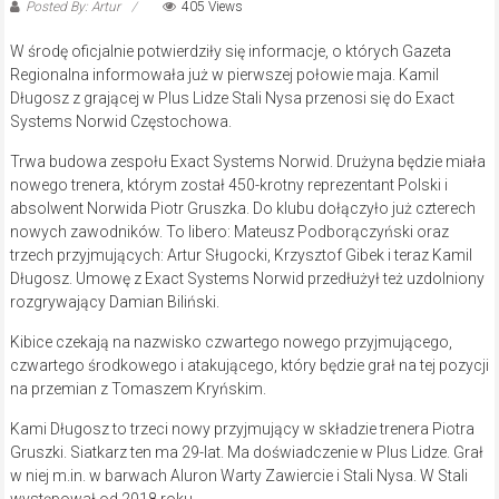
Posted By: Artur
405 Views
W środę oficjalnie potwierdziły się informacje, o których Gazeta
Regionalna informowała już w pierwszej połowie maja. Kamil
Długosz z grającej w Plus Lidze Stali Nysa przenosi się do Exact
Systems Norwid Częstochowa.
Trwa budowa zespołu Exact Systems Norwid. Drużyna będzie miała
nowego trenera, którym został 450-krotny reprezentant Polski i
absolwent Norwida Piotr Gruszka. Do klubu dołączyło już czterech
nowych zawodników. To libero: Mateusz Podborączyński oraz
trzech przyjmujących: Artur Sługocki, Krzysztof Gibek i teraz Kamil
Długosz. Umowę z Exact Systems Norwid przedłużył też uzdolniony
rozgrywający Damian Biliński.
Kibice czekają na nazwisko czwartego nowego przyjmującego,
czwartego środkowego i atakującego, który będzie grał na tej pozycji
na przemian z Tomaszem Kryńskim.
Kami Długosz to trzeci nowy przyjmujący w składzie trenera Piotra
Gruszki. Siatkarz ten ma 29-lat. Ma doświadczenie w Plus Lidze. Grał
w niej m.in. w barwach Aluron Warty Zawiercie i Stali Nysa. W Stali