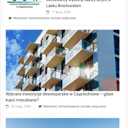
na
wyspie
Lasku Aniołowskim
Evia.
17 lipca, 2026
Perełka
Mieszkańcy
Możliwość komentowania
została wyłączona
na
wybiorą
rynku
nazwy
nieruchomości
alejek
w
Lasku
Aniołowskim
Wybrane inwestycje deweloperskie w Częstochowie – gdzie
kupić mieszkanie?
Wybrane
20 maja, 2026
Możliwość komentowania
została wyłączona
inwestycje
deweloperskie
w Częstochowie
–