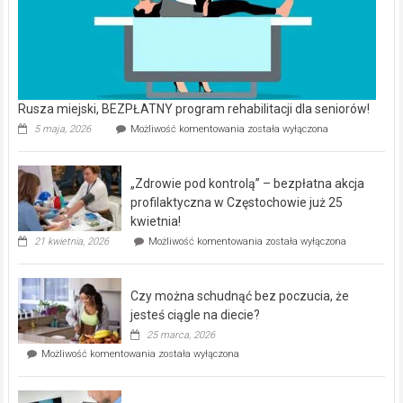
Rusza miejski, BEZPŁATNY program rehabilitacji dla seniorów!
Rusza
5 maja, 2026
Możliwość komentowania
została wyłączona
miejski,
BEZPŁATNY
program
„Zdrowie pod kontrolą” – bezpłatna akcja
rehabilitacji
dla
profilaktyczna w Częstochowie już 25
seniorów!
kwietnia!
„Zdrowie
21 kwietnia, 2026
Możliwość komentowania
została wyłączona
pod
kontrolą”
–
Czy można schudnąć bez poczucia, że
bezpłatna
akcja
jesteś ciągle na diecie?
profilaktyczna
25 marca, 2026
w
Czy
Możliwość komentowania
została wyłączona
Częstochowie
można
już
schudnąć
25
bez
kwietnia!