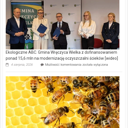
Ekologiczne ABC. Gmina Wręczyca Wielka z dofinansowaniem
ponad 15,6 mln na modernizację oczyszczalni ścieków [wideo]
Ekologiczne
4 sierpnia, 2026
Możliwość komentowania
została wyłączona
ABC.
Gmina
Wręczyca
Wielka
z
dofinansowaniem
ponad
15,6
mln
na
modernizację
oczyszczalni
ścieków