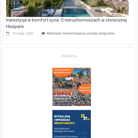
Inwestycja w komfort życia. O nieruchomościach w słonecznej
Hiszpanii
Inwestycja
15 maja, 2026
Możliwość komentowania
została wyłączona
w komfort
życia.
O nieruchomościach
w słonecznej
Reklama
Hiszpanii