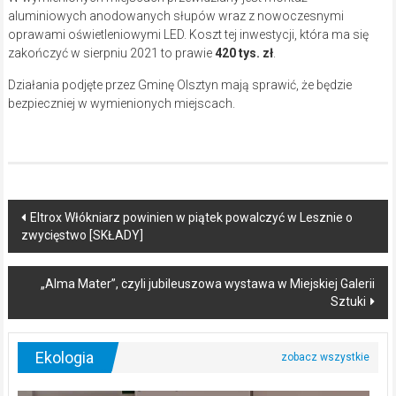
aluminiowych anodowanych słupów wraz z nowoczesnymi
oprawami oświetleniowymi LED. Koszt tej inwestycji, która ma się
zakończyć w sierpniu 2021 to prawie
420 tys. zł
.
Działania podjęte przez Gminę Olsztyn mają sprawić, że będzie
bezpieczniej w wymienionych miejscach.
Post
Eltrox Włókniarz powinien w piątek powalczyć w Lesznie o
zwycięstwo [SKŁADY]
navigation
„Alma Mater”, czyli jubileuszowa wystawa w Miejskiej Galerii
Sztuki
Ekologia