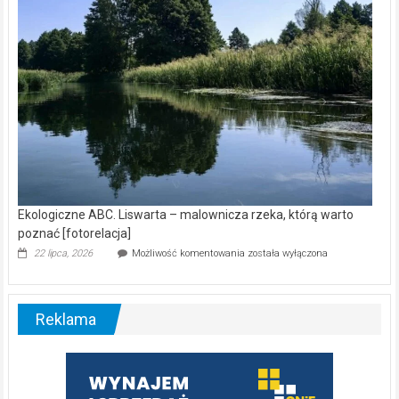
[wideo]
Ekologiczne ABC. Liswarta – malownicza rzeka, którą warto
poznać [fotorelacja]
Ekologiczne
22 lipca, 2026
Możliwość komentowania
została wyłączona
ABC.
Liswarta
–
malownicza
Reklama
rzeka,
którą
warto
poznać
[fotorelacja]