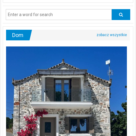
powinni
regularnie
odwiedzać
urologa?
Dom