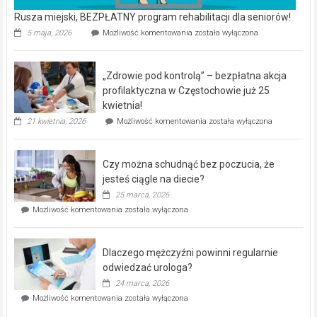
Rusza miejski, BEZPŁATNY program rehabilitacji dla seniorów!
Rusza
5 maja, 2026
Możliwość komentowania
została wyłączona
miejski,
BEZPŁATNY
program
„Zdrowie pod kontrolą” – bezpłatna akcja
rehabilitacji
dla
profilaktyczna w Częstochowie już 25
seniorów!
kwietnia!
„Zdrowie
21 kwietnia, 2026
Możliwość komentowania
została wyłączona
pod
kontrolą”
–
Czy można schudnąć bez poczucia, że
bezpłatna
akcja
jesteś ciągle na diecie?
profilaktyczna
25 marca, 2026
w
Czy
Możliwość komentowania
została wyłączona
Częstochowie
można
już
schudnąć
25
bez
kwietnia!
Dlaczego mężczyźni powinni regularnie
poczucia,
że
odwiedzać urologa?
jesteś
24 marca, 2026
ciągle
Dlaczego
Możliwość komentowania
została wyłączona
na
mężczyźni
diecie?