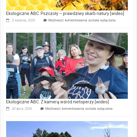
[wideo]
Ekologiczne ABC. Pszczoły – prawdziwy skarb natury [wideo]
Ekologiczne
3 sierpnia, 2026
Możliwość komentowania
została wyłączona
ABC.
Pszczoły
–
prawdziwy
skarb
natury
[wideo]
Ekologiczne ABC. Z kamerą wśród nietoperzy [wideo]
Ekologiczne
30 lipca, 2026
Możliwość komentowania
została wyłączona
ABC.
Z
kamerą
wśród
nietoperzy