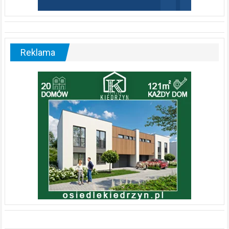
powinni
regularnie
odwiedzać
urologa?
Dom