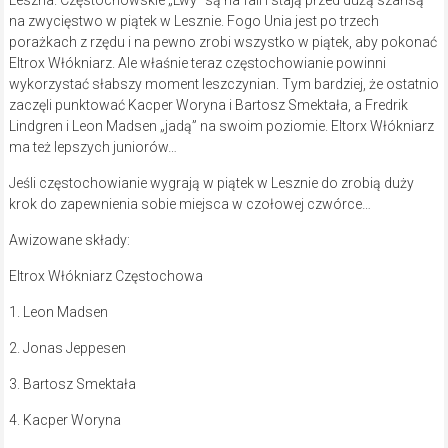
Leszna. Częstochowskie „Lwy” są na fali i stają przed dużą szansą
na zwycięstwo w piątek w Lesznie. Fogo Unia jest po trzech
porażkach z rzędu i na pewno zrobi wszystko w piątek, aby pokonać
Eltrox Włókniarz. Ale właśnie teraz częstochowianie powinni
wykorzystać słabszy moment leszczynian. Tym bardziej, że ostatnio
zaczęli punktować Kacper Woryna i Bartosz Smektała, a Fredrik
Lindgren i Leon Madsen „jadą” na swoim poziomie. Eltorx Włókniarz
ma też lepszych juniorów…
Jeśli częstochowianie wygrają w piątek w Lesznie do zrobią duży
krok do zapewnienia sobie miejsca w czołowej czwórce…
Awizowane składy:
Eltrox Włókniarz Częstochowa
1. Leon Madsen
2. Jonas Jeppesen
3. Bartosz Smektała
4. Kacper Woryna