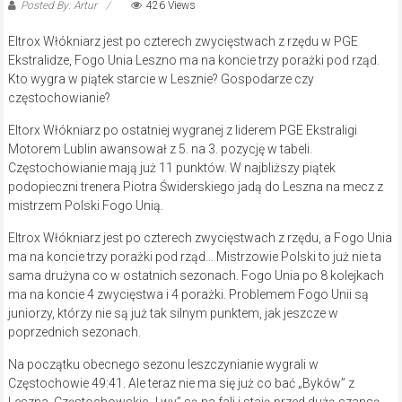
Posted By: Artur
426 Views
Eltrox Włókniarz jest po czterech zwycięstwach z rzędu w PGE
Ekstralidze, Fogo Unia Leszno ma na koncie trzy porażki pod rząd.
Kto wygra w piątek starcie w Lesznie? Gospodarze czy
częstochowianie?
Eltorx Włókniarz po ostatniej wygranej z liderem PGE Ekstraligi
Motorem Lublin awansował z 5. na 3. pozycję w tabeli.
Częstochowianie mają już 11 punktów. W najbliższy piątek
podopieczni trenera Piotra Świderskiego jadą do Leszna na mecz z
mistrzem Polski Fogo Unią.
Eltrox Włókniarz jest po czterech zwycięstwach z rzędu, a Fogo Unia
ma na koncie trzy porażki pod rząd… Mistrzowie Polski to już nie ta
sama drużyna co w ostatnich sezonach. Fogo Unia po 8 kolejkach
ma na koncie 4 zwycięstwa i 4 porażki. Problemem Fogo Unii są
juniorzy, którzy nie są już tak silnym punktem, jak jeszcze w
poprzednich sezonach.
Na początku obecnego sezonu leszczynianie wygrali w
Częstochowie 49:41. Ale teraz nie ma się już co bać „Byków” z