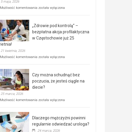
5 maja, 2026
Rusza
Możliwość komentowania
została wyłączona
miejski,
BEZPŁATNY
program
„Zdrowie pod kontrolą” –
rehabilitacji
dla
bezpłatna akcja profilaktyczna
seniorów!
w Częstochowie już 25
ietnia!
21 kwietnia, 2026
„Zdrowie
Możliwość komentowania
została wyłączona
pod
kontrolą”
–
Czy można schudnąć bez
bezpłatna
akcja
poczucia, że jesteś ciągle na
profilaktyczna
diecie?
w
25 marca, 2026
Częstochowie
już
Czy
Możliwość komentowania
została wyłączona
25
można
kwietnia!
schudnąć
bez
Dlaczego mężczyźni powinni
poczucia,
że
regularnie odwiedzać urologa?
jesteś
24 marca, 2026