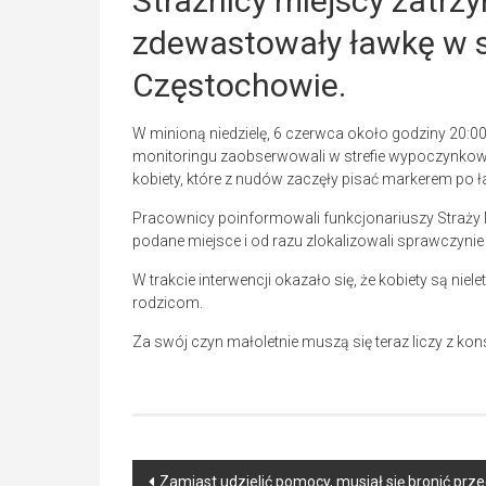
Strażnicy miejscy zatrzym
zdewastowały ławkę w s
Częstochowie.
W minioną niedzielę, 6 czerwca około godziny 20:00 
monitoringu zaobserwowali w strefie wypoczynkow
kobiety, które z nudów zaczęły pisać markerem po 
Pracownicy poinformowali funkcjonariuszy Straży Miej
podane miejsce i od razu zlokalizowali sprawczynie
W trakcie interwencji okazało się, że kobiety są ni
rodzicom.
Za swój czyn małoletnie muszą się teraz liczy z k
Post
Zamiast udzielić pomocy, musiał się bronić pr