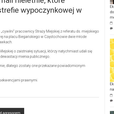
ali nieletnie, które
Ek
trefie wypoczynkowej w
do
mo
„cywilni” pracownicy Straży Miejskiej z referatu ds. miejskiego
ej na placu Biegańskiego w Częstochowie dwie młode
ławkach.
skiej o zaistniałej sytuacji, którzy natychmiast udali się
 dewastacji mienia publicznego.
eletnie, dlatego zostały one przekazane powiadomionym
onsekwencjami prawnymi.
Ek
na
zed agresorem