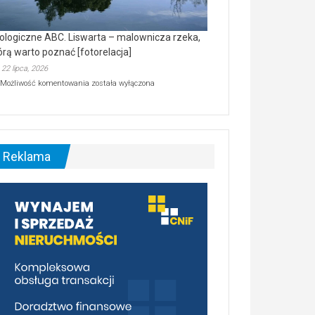
ologiczne ABC. Liswarta – malownicza rzeka,
órą warto poznać [fotorelacja]
22 lipca, 2026
Ekologiczne
Możliwość komentowania
została wyłączona
ABC.
Liswarta
–
malownicza
rzeka,
którą
Reklama
warto
poznać
[fotorelacja]