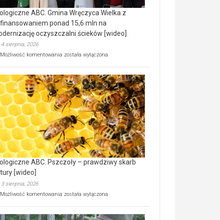
ologiczne ABC. Gmina Wręczyca Wielka z
finansowaniem ponad 15,6 mln na
dernizację oczyszczalni ścieków [wideo]
4 sierpnia, 2026
Ekologiczne
Możliwość komentowania
została wyłączona
ABC.
Gmina
Wręczyca
Wielka
z
dofinansowaniem
ponad
15,6
mln
na
modernizację
oczyszczalni
ścieków
ologiczne ABC. Pszczoły – prawdziwy skarb
[wideo]
tury [wideo]
3 sierpnia, 2026
Ekologiczne
Możliwość komentowania
została wyłączona
ABC.
Pszczoły
–