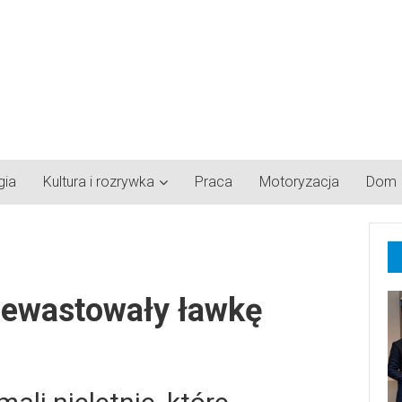
gia
Kultura i rozrywka
Praca
Motoryzacja
Dom
zdewastowały ławkę