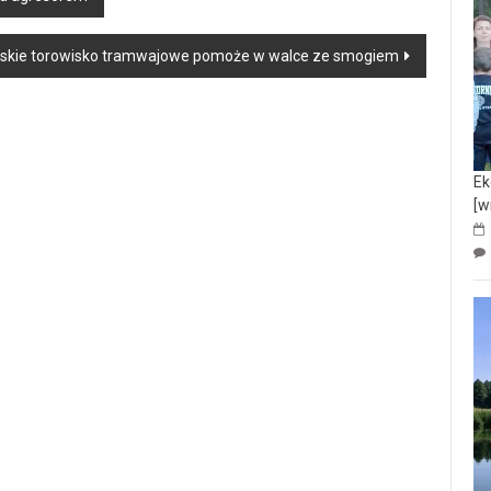
skie torowisko tramwajowe pomoże w walce ze smogiem
Ek
[w