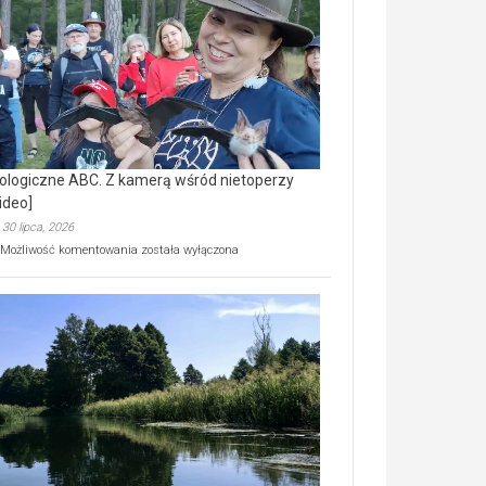
prawdziwy
skarb
natury
[wideo]
ologiczne ABC. Z kamerą wśród nietoperzy
ideo]
30 lipca, 2026
Ekologiczne
Możliwość komentowania
została wyłączona
ABC.
Z
kamerą
wśród
nietoperzy
[wideo]