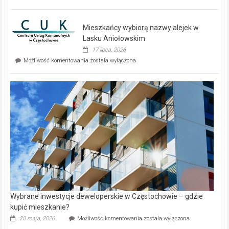
zupełnie
nowe
domy
Mieszkańcy wybiorą nazwy alejek w
na
wyspie
Lasku Aniołowskim
Evia.
17 lipca, 2026
Perełka
Mieszkańcy
Możliwość komentowania
została wyłączona
na
wybiorą
rynku
nazwy
nieruchomości
alejek
w
Lasku
Aniołowskim
Wybrane inwestycje deweloperskie w Częstochowie – gdzie
kupić mieszkanie?
Wybrane
20 maja, 2026
Możliwość komentowania
została wyłączona
inwestycje