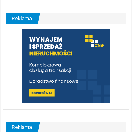
ABC.
Liswarta
–
malownicza
Reklama
rzeka,
którą
warto
poznać
[fotorelacja]
Reklama