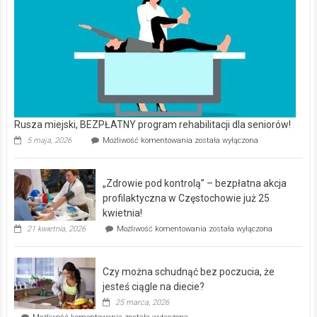
Rusza miejski, BEZPŁATNY program rehabilitacji dla seniorów!
Rusza
5 maja, 2026
Możliwość komentowania
została wyłączona
miejski,
BEZPŁATNY
program
„Zdrowie pod kontrolą” – bezpłatna akcja
rehabilitacji
dla
profilaktyczna w Częstochowie już 25
seniorów!
kwietnia!
„Zdrowie
21 kwietnia, 2026
Możliwość komentowania
została wyłączona
pod
kontrolą”
–
Czy można schudnąć bez poczucia, że
bezpłatna
akcja
jesteś ciągle na diecie?
profilaktyczna
25 marca, 2026
w
Czy