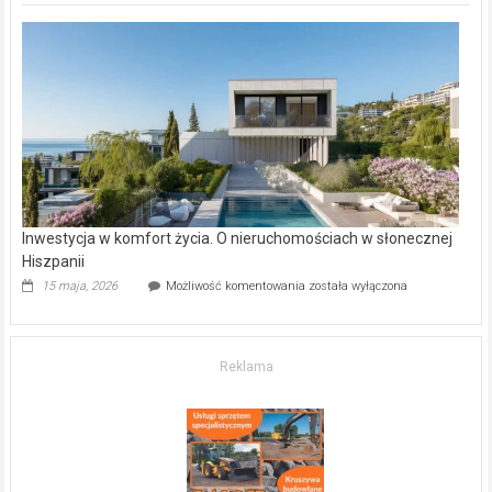
deweloperskie
w Częstochowie
–
gdzie
kupić
mieszkanie?
Inwestycja w komfort życia. O nieruchomościach w słonecznej
Hiszpanii
Inwestycja
15 maja, 2026
Możliwość komentowania
została wyłączona
w komfort
życia.
O nieruchomościach
w słonecznej
Reklama
Hiszpanii