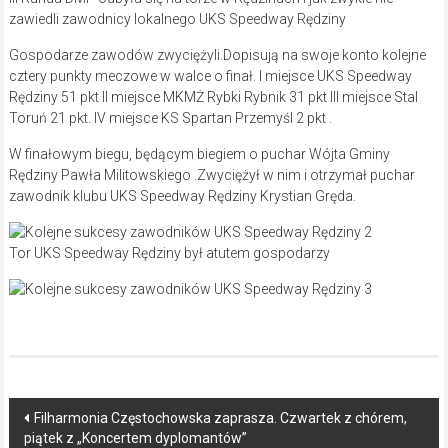
zawiedli zawodnicy lokalnego UKS Speedway Rędziny
Gospodarze zawodów zwyciężyli.Dopisują na swoje konto kolejne
cztery punkty meczowe w walce o finał. I miejsce UKS Speedway
Rędziny 51 pkt II miejsce MKMŻ Rybki Rybnik 31 pkt III miejsce Stal
Toruń 21 pkt. IV miejsce KS Spartan Przemyśl 2 pkt .
W finałowym biegu, będącym biegiem o puchar Wójta Gminy
Rędziny Pawła Militowskiego .Zwyciężył w nim i otrzymał puchar
zawodnik klubu UKS Speedway Rędziny Krystian Gręda.
Tor UKS Speedway Rędziny był atutem gospodarzy
Post
Filharmonia Częstochowska zaprasza. Czwartek z chórem,
piątek z „Koncertem dyplomantów”