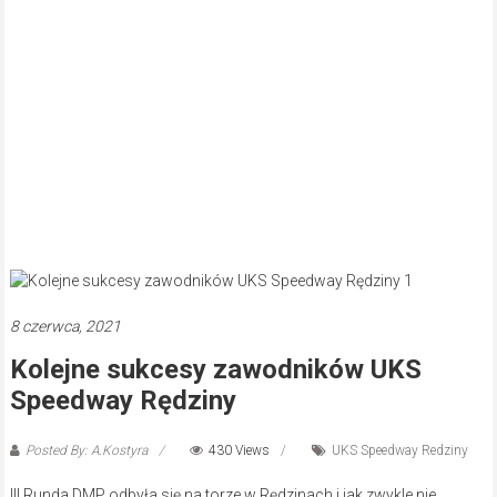
8 czerwca, 2021
Kolejne sukcesy zawodników UKS
Speedway Rędziny
Posted By: A.Kostyra
430 Views
UKS Speedway Redziny
III Runda DMP odbyła się na torze w Rędzinach i jak zwykle nie