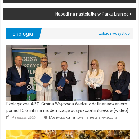
navigation
Napadł na nastolatkę w Parku Lisiniec
Ekologia
Ekologiczne ABC. Gmina Wręczyca Wielka z dofinansowaniem
ponad 15,6 mln na modernizację oczyszczalni ścieków [wideo]
Ekologiczne
4 sierpnia, 2026
Możliwość komentowania
została wyłączona
ABC.
Gmina
Wręczyca
Wielka