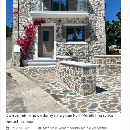
Dwa zupełnie nowe domy na wyspie Evia. Perełka na rynku
nieruchomości
Dwa
18 lipca, 2026
Możliwość komentowania
została wyłączona