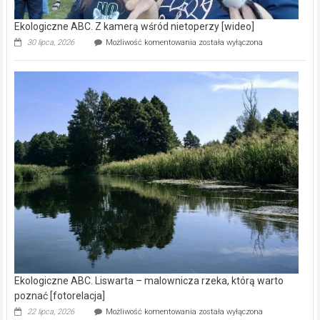
Ekologiczne ABC. Z kamerą wśród nietoperzy [wideo]
Ekologiczne
30 lipca, 2026
Możliwość komentowania
została wyłączona
ABC.
Z
kamerą
wśród
nietoperzy
[wideo]
Ekologiczne ABC. Liswarta – malownicza rzeka, którą warto
poznać [fotorelacja]
Ekologiczne
22 lipca, 2026
Możliwość komentowania
została wyłączona