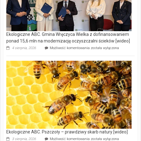
Ekologiczne ABC. Gmina Wręczyca Wielka z dofinansowaniem
ponad 15,6 mln na modernizację oczyszczalni ścieków [wideo]
Ekologiczne
4 sierpnia, 2026
Możliwość komentowania
została wyłączona
ABC.
Gmina
Wręczyca
Wielka
z
dofinansowaniem
ponad
15,6
mln
na
modernizację
oczyszczalni
ścieków
[wideo]
Ekologiczne ABC. Pszczoły – prawdziwy skarb natury [wideo]
Ekologiczne
3 sierpnia, 2026
Możliwość komentowania
została wyłączona