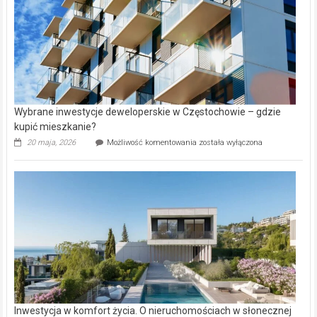
Wybrane inwestycje deweloperskie w Częstochowie – gdzie
kupić mieszkanie?
Wybrane
20 maja, 2026
Możliwość komentowania
została wyłączona
inwestycje
deweloperskie
w Częstochowie
–
gdzie
kupić
mieszkanie?
Inwestycja w komfort życia. O nieruchomościach w słonecznej