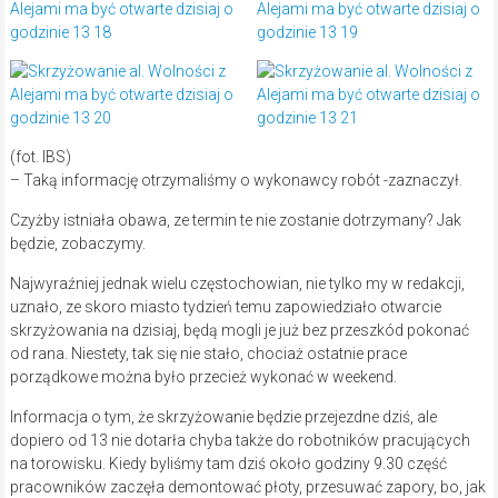
(fot. IBS)
– Taką informację otrzymaliśmy o wykonawcy robót -zaznaczył.
Czyżby istniała obawa, ze termin te nie zostanie dotrzymany? Jak
będzie, zobaczymy.
Najwyraźniej jednak wielu częstochowian, nie tylko my w redakcji,
uznało, ze skoro miasto tydzień temu zapowiedziało otwarcie
skrzyżowania na dzisiaj, będą mogli je już bez przeszkód pokonać
od rana. Niestety, tak się nie stało, chociaż ostatnie prace
porządkowe można było przecież wykonać w weekend.
Informacja o tym, że skrzyżowanie będzie przejezdne dziś, ale
dopiero od 13 nie dotarła chyba także do robotników pracujących
na torowisku. Kiedy byliśmy tam dziś około godziny 9.30 część
pracowników zaczęła demontować płoty, przesuwać zapory, bo, jak