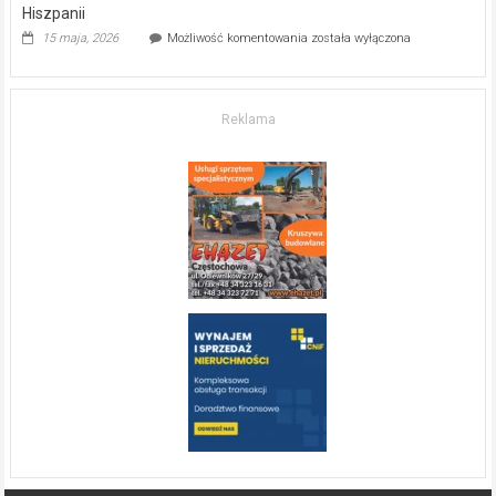
Hiszpanii
Inwestycja
15 maja, 2026
Możliwość komentowania
została wyłączona
w komfort
życia.
O nieruchomościach
w słonecznej
Reklama
Hiszpanii