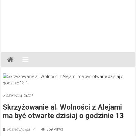
Gazeta
Regionalna
Częstochowa,
Kłobuck,
Lubliniec,
7 czerwca, 2021
Myszków
Skrzyżowanie al. Wolności z Alejami
ma być otwarte dzisiaj o godzinie 13
Posted By: Iga
569 Views