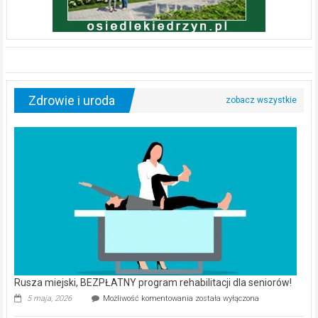
Zdrowie i uroda
Rusza miejski, BEZPŁATNY program rehabilitacji dla seniorów!
Rusza
5 maja, 2026
Możliwość komentowania
została wyłączona
miejski,