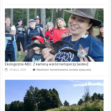
ABC.
Pszczoły
–
prawdziwy
skarb
natury
[wideo]
Ekologiczne ABC. Z kamerą wśród nietoperzy [wideo]
Ekologiczne
30 lipca, 2026
Możliwość komentowania
została wyłączona
ABC.
Z
kamerą
wśród
nietoperzy
[wideo]