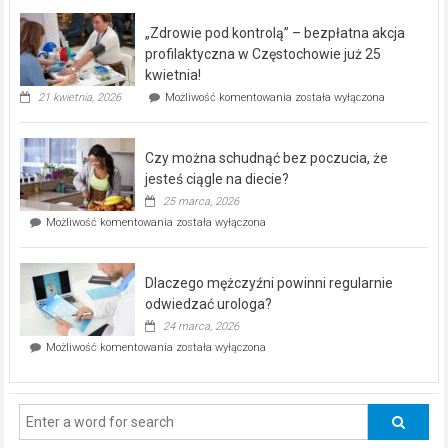
BEZPŁATNY
program
„Zdrowie pod kontrolą” – bezpłatna akcja
rehabilitacji
dla
profilaktyczna w Częstochowie już 25
seniorów!
kwietnia!
„Zdrowie
21 kwietnia, 2026
Możliwość komentowania
została wyłączona
pod
kontrolą”
–
Czy można schudnąć bez poczucia, że
bezpłatna
akcja
jesteś ciągle na diecie?
profilaktyczna
25 marca, 2026
w
Czy
Możliwość komentowania
została wyłączona
Częstochowie
można
już
schudnąć
25
bez
kwietnia!
Dlaczego mężczyźni powinni regularnie
poczucia,
że
odwiedzać urologa?
jesteś
24 marca, 2026
ciągle
Dlaczego
Możliwość komentowania
została wyłączona
na
mężczyźni
diecie?
powinni
regularnie
odwiedzać
urologa?