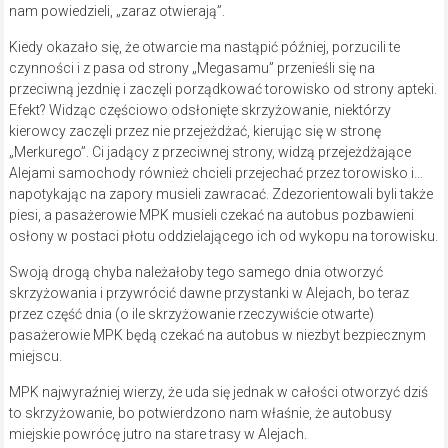
nam powiedzieli, „zaraz otwierają”.
Kiedy okazało się, że otwarcie ma nastąpić później, porzucili te
czynności i z pasa od strony „Megasamu” przenieśli się na
przeciwną jezdnię i zaczęli porządkować torowisko od strony apteki.
Efekt? Widząc częściowo odsłonięte skrzyżowanie, niektórzy
kierowcy zaczęli przez nie przejeżdżać, kierując się w stronę
„Merkurego”. Ci jadący z przeciwnej strony, widzą przejeżdżające
Alejami samochody również chcieli przejechać przez torowisko i…
napotykając na zapory musieli zawracać. Zdezorientowali byli także
piesi, a pasażerowie MPK musieli czekać na autobus pozbawieni
osłony w postaci płotu oddzielającego ich od wykopu na torowisku.
Swoją drogą chyba należałoby tego samego dnia otworzyć
skrzyżowania i przywrócić dawne przystanki w Alejach, bo teraz
przez część dnia (o ile skrzyżowanie rzeczywiście otwarte)
pasażerowie MPK będą czekać na autobus w niezbyt bezpiecznym
miejscu.
MPK najwyraźniej wierzy, że uda się jednak w całości otworzyć dziś
to skrzyżowanie, bo potwierdzono nam właśnie, że autobusy
miejskie powrócę jutro na stare trasy w Alejach.