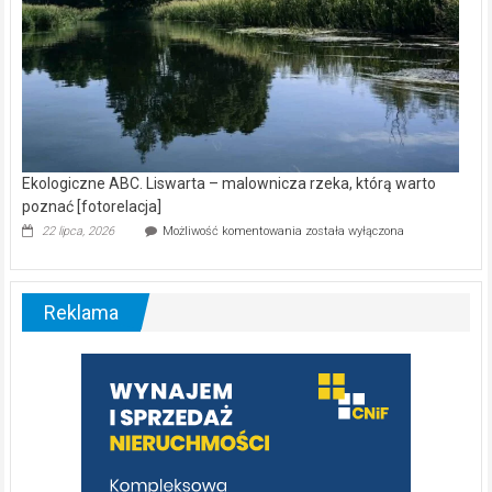
Ekologiczne ABC. Liswarta – malownicza rzeka, którą warto
poznać [fotorelacja]
Ekologiczne
22 lipca, 2026
Możliwość komentowania
została wyłączona
ABC.
Liswarta
–
malownicza
Reklama
rzeka,
którą
warto
poznać
[fotorelacja]