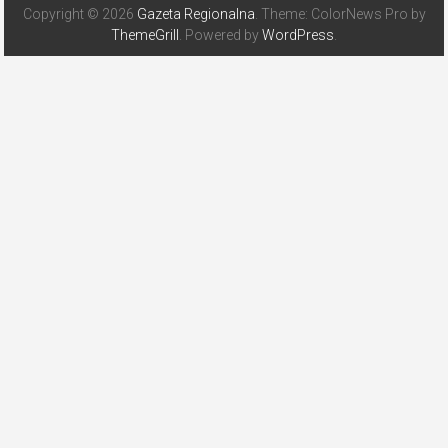
Copyright © 2026
Gazeta Regionalna
. Theme: ColorNews Pro by
ThemeGrill
. Powered by
WordPress
.