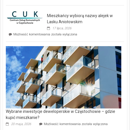
zupełnie
nowe
domy
Mieszkańcy wybiorą nazwy alejek w
na
wyspie
Lasku Aniołowskim
Evia.
17 lipca, 2026
Perełka
Mieszkańcy
Możliwość komentowania
została wyłączona
na
wybiorą
rynku
nazwy
nieruchomości
alejek
w
Lasku
Aniołowskim
Wybrane inwestycje deweloperskie w Częstochowie – gdzie
kupić mieszkanie?
Wybrane
20 maja, 2026
Możliwość komentowania
została wyłączona
inwestycje