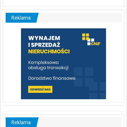
ABC.
Liswarta
–
malownicza
Reklama
rzeka,
którą
warto
poznać
[fotorelacja]
Reklama