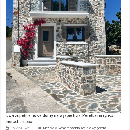
Dwa zupełnie nowe domy na wyspie Evia. Perełka na rynku
nieruchomości
Dwa
18 lipca, 2026
Możliwość komentowania
została wyłączona