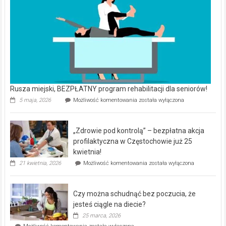
Rusza miejski, BEZPŁATNY program rehabilitacji dla seniorów!
Rusza
5 maja, 2026
Możliwość komentowania
została wyłączona
miejski,
BEZPŁATNY
program
„Zdrowie pod kontrolą” – bezpłatna akcja
rehabilitacji
dla
profilaktyczna w Częstochowie już 25
seniorów!
kwietnia!
„Zdrowie
21 kwietnia, 2026
Możliwość komentowania
została wyłączona
pod
kontrolą”
–
Czy można schudnąć bez poczucia, że
bezpłatna
akcja
jesteś ciągle na diecie?
profilaktyczna
25 marca, 2026
w
Czy