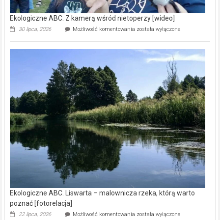
Ekologiczne ABC. Z kamerą wśród nietoperzy [wideo]
Ekologiczne
30 lipca, 2026
Możliwość komentowania
została wyłączona
ABC.
Z
kamerą
wśród
nietoperzy
[wideo]
Ekologiczne ABC. Liswarta – malownicza rzeka, którą warto
poznać [fotorelacja]
Ekologiczne
22 lipca, 2026
Możliwość komentowania
została wyłączona