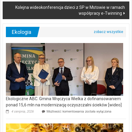
Kolejna wideokonferencja dzieci z SP w Mstowie w ramach
współpracy e-Twinning
Ekologia
Ekologiczne ABC. Gmina Wręczyca Wielka z dofinansowaniem
ponad 15,6 mln na modernizację oczyszczalni ścieków [wideo]
Ekologiczne
4 sierpnia, 2026
Możliwość komentowania
została wyłączona
ABC.
Gmina
Wręczyca
Wielka