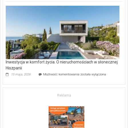
deweloperskie
w Częstochowie
–
gdzie
kupić
mieszkanie?
Inwestycja w komfort życia. O nieruchomościach w słonecznej
Hiszpanii
Inwestycja
15 maja, 2026
Możliwość komentowania
została wyłączona
w komfort
życia.
O nieruchomościach
w słonecznej
Reklama
Hiszpanii