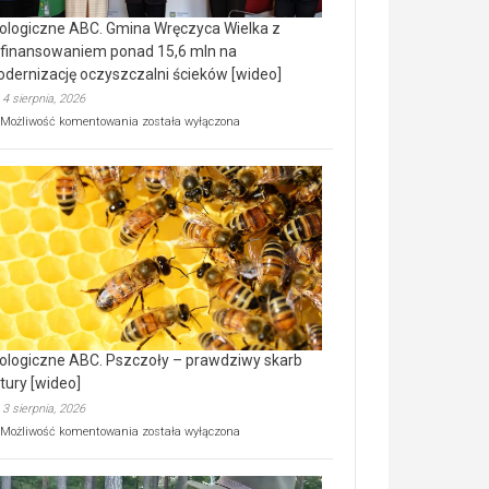
ologiczne ABC. Gmina Wręczyca Wielka z
finansowaniem ponad 15,6 mln na
dernizację oczyszczalni ścieków [wideo]
4 sierpnia, 2026
Ekologiczne
Możliwość komentowania
została wyłączona
ABC.
Gmina
Wręczyca
Wielka
z
dofinansowaniem
ponad
15,6
mln
na
modernizację
oczyszczalni
ścieków
ologiczne ABC. Pszczoły – prawdziwy skarb
[wideo]
tury [wideo]
3 sierpnia, 2026
Ekologiczne
Możliwość komentowania
została wyłączona
ABC.
Pszczoły
–