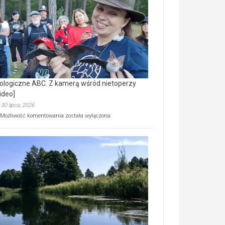
prawdziwy
skarb
natury
[wideo]
ologiczne ABC. Z kamerą wśród nietoperzy
ideo]
30 lipca, 2026
Ekologiczne
Możliwość komentowania
została wyłączona
ABC.
Z
kamerą
wśród
nietoperzy
[wideo]