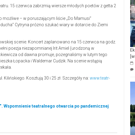
 to możliwe – w poruszającym liście „Do Mamusi”
 ducha” Cytryna próżno szukać wiary w dotarcie do Ziemi
owskiej scenie. Koncert zaplanowano na 15 czerwca na godz.
ełni poezja niezapomnianej Irit Amiel (urodzoną w
Ek
ickiewicza od dawna promuje, pożegnaliśmy w lutym tego
[w
gnieszka Łopacka i Waldemar Cudzik. Na scenie wstąpią
zekała.
l. Kilińskiego. Kosztują 30 i 25 zł. Szczegóły na:
www.teatr-
”. Wspomnienie teatralnego otwarcia po pandemicznej