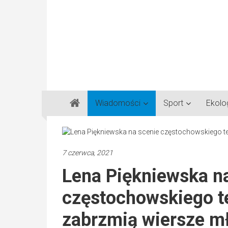
Gazeta
Wiadomości
Sport
Ekolo
Regionalna
Częstochowa,
Kłobuck,
Lubliniec,
7 czerwca, 2021
Myszków
Lena Piękniewska n
częstochowskiego t
zabrzmią wiersze m