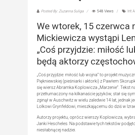
Posted By: Zuzanna Suliga
548 Views
Irit 
We wtorek, 15 czerwca n
Mickiewicza wystąpi Le
„Coś przyjdzie: miłość l
będą aktorzy częstocho
„Coś przyjdzie: miłość lub wojna” to projekt muz
Piękniewskiej (pieśniarki i aktorki) z Pawłem Skoru
się wiersz Abramka Koplowicza „Marzenie”. Tekst na
przetłumaczony na kilkanaście języków, stał się s
zginął w Auschwitz w wielu zaledwie 14 lat, jednak 
Lolkowi Grynfeldowi, mieszkającemu do dziś w Izrae
Autorzy projektu, oprócz wierszy Koplowicza, wybra
Janki Hescheles. Na podstawie tych tekstów podję
niesłabnącej nadziei.