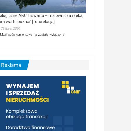
ologiczne ABC. Liswarta – malownicza rzeka,
órą warto poznać [fotorelacja]
22 lipca, 2026
Ekologiczne
Możliwość komentowania
została wyłączona
ABC.
Liswarta
–
malownicza
rzeka,
którą
Reklama
warto
poznać
[fotorelacja]