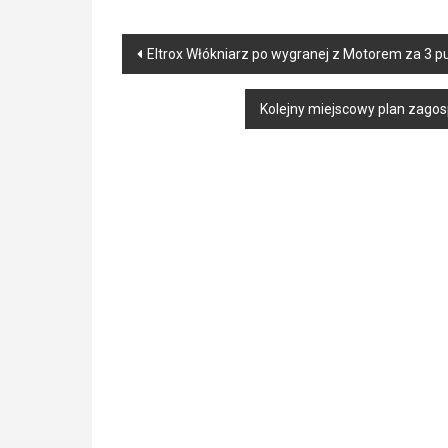
Post
Eltrox Włókniarz po wygranej z Motorem za 3 pu
navigation
Kolejny miejscowy plan zag