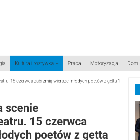
gia
Kultura i rozrywka
Praca
Motoryzacja
Dom
a scenie
eatru. 15 czerwca
łodych poetów z getta