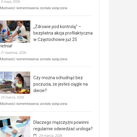
5 maja, 2026
Rusza
Możliwość komentowania
została wyłączona
miejski,
BEZPŁATNY
program
„Zdrowie pod kontrolą” –
rehabilitacji
dla
bezpłatna akcja profilaktyczna
seniorów!
w Częstochowie już 25
ietnia!
21 kwietnia, 2026
„Zdrowie
Możliwość komentowania
została wyłączona
pod
kontrolą”
–
Czy można schudnąć bez
bezpłatna
akcja
poczucia, że jesteś ciągle na
profilaktyczna
diecie?
w
25 marca, 2026
Częstochowie
już
Czy
Możliwość komentowania
została wyłączona
25
można
kwietnia!
schudnąć
bez
Dlaczego mężczyźni powinni
poczucia,
że
regularnie odwiedzać urologa?
jesteś
24 marca, 2026