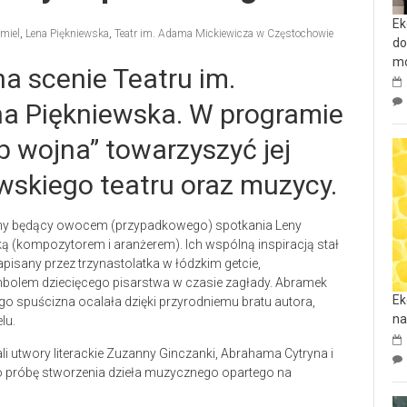
Ek
Amiel
,
Lena Piękniewska
,
Teatr im. Adama Mickiewicza w Częstochowie
do
mo
a scenie Teatru im.
na Piękniewska. W programie
ub wojna” towarzyszyć jej
wskiego teatru oraz muzycy.
yczny będący owocem (przypadkowego) spotkania Leny
pką (kompozytorem i aranżerem). Ich wspólną inspiracją stał
pisany przez trzynastolatka w łódzkim getcie,
ymbolem dziecięcego pisarstwa w czasie zagłady. Abramek
Ek
jego spuścizna ocalała dzięki przyrodniemu bratu autora,
na
lu.
li utwory literackie Zuzanny Ginczanki, Abrahama Cytryna i
to próbę stworzenia dzieła muzycznego opartego na