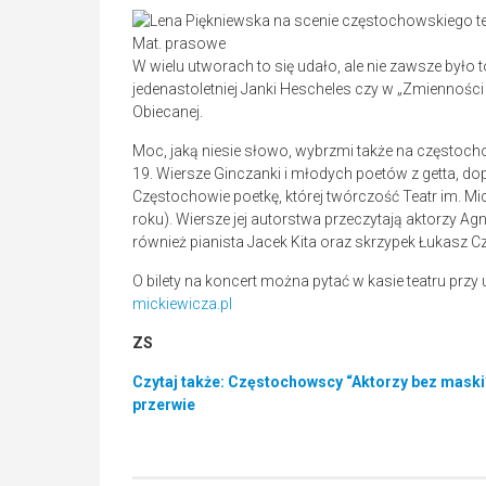
Mat. prasowe
W wielu utworach to się udało, ale nie zawsze było
jedenastoletniej Janki Hescheles czy w „Zmienności
Obiecanej.
Moc, jaką niesie słowo, wybrzmi także na częstoch
19. Wiersze Ginczanki i młodych poetów z getta, dop
Częstochowie poetkę, której twórczość Teatr im. M
roku). Wiersze jej autorstwa przeczytają aktorzy A
również pianista Jacek Kita oraz skrzypek Łukasz C
O bilety na koncert można pytać w kasie teatru przy u
mickiewicza.pl
ZS
Czytaj także: Częstochowscy “Aktorzy bez maski
przerwie