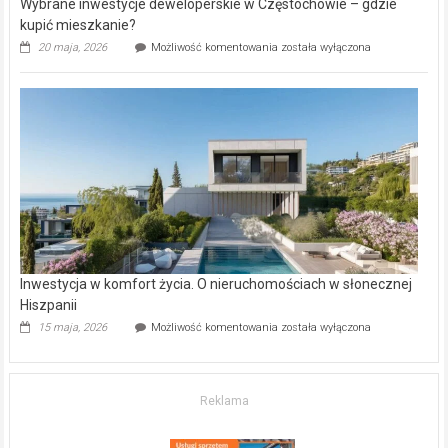
O nieruchomościach
w słonecznej
Reklama
Hiszpanii
Copyright © 2026
Gazeta Regionalna
. Theme: ColorNews Pro by
ThemeGrill
. Powered by
WordPress
.