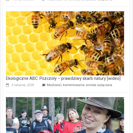
natury
[wideo]
Ekologiczne ABC. Z kamerą wśród nietoperzy [wideo]
Ekologiczne
30 lipca, 2026
Możliwość komentowania
została wyłączona
ABC.
Z
kamerą
wśród
nietoperzy
[wideo]