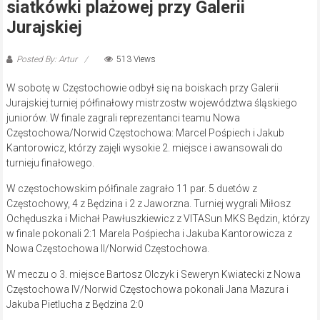
siatkówki plażowej przy Galerii
Jurajskiej
Posted By: Artur
513 Views
W sobotę w Częstochowie odbył się na boiskach przy Galerii
Jurajskiej turniej półfinałowy mistrzostw województwa śląskiego
juniorów. W finale zagrali reprezentanci teamu Nowa
Częstochowa/Norwid Częstochowa: Marcel Pośpiech i Jakub
Kantorowicz, którzy zajęli wysokie 2. miejsce i awansowali do
turnieju finałowego.
W częstochowskim półfinale zagrało 11 par. 5 duetów z
Częstochowy, 4 z Będzina i 2 z Jaworzna. Turniej wygrali Miłosz
Ochęduszka i Michał Pawłuszkiewicz z VITASun MKS Będzin, którzy
w finale pokonali 2:1 Marela Pośpiecha i Jakuba Kantorowicza z
Nowa Częstochowa II/Norwid Częstochowa.
W meczu o 3. miejsce Bartosz Olczyk i Seweryn Kwiatecki z Nowa
Częstochowa IV/Norwid Częstochowa pokonali Jana Mazura i
Jakuba Pietlucha z Będzina 2:0