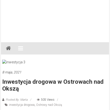
Gazeta
Regionalna
Częstochowa,
Kłobuck,
Lubliniec,
8 maja, 2021
Myszków
Inwestycja drogowa w Ostrowach nad
Okszą
Posted By: Marta
505 Views
inwestycja drogowa
,
Ostrowy nad Okszą