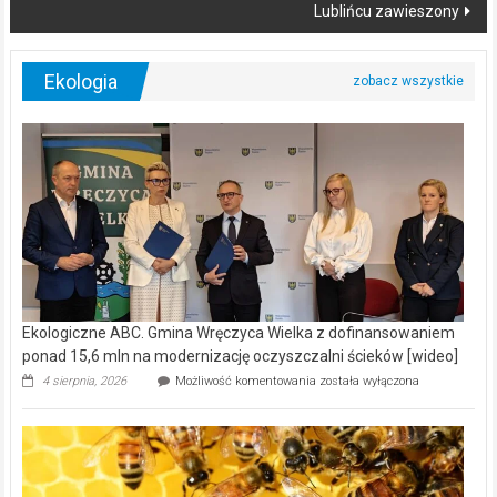
Lublińcu zawieszony
Ekologia
Ekologiczne ABC. Gmina Wręczyca Wielka z dofinansowaniem
ponad 15,6 mln na modernizację oczyszczalni ścieków [wideo]
Ekologiczne
4 sierpnia, 2026
Możliwość komentowania
została wyłączona
ABC.
Gmina
Wręczyca
Wielka
z
dofinansowaniem