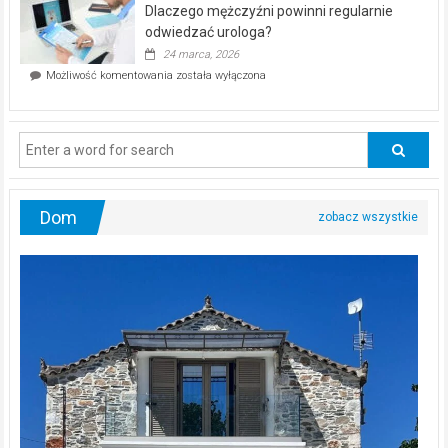
kwietnia!
Dlaczego mężczyźni powinni regularnie
poczucia,
że
odwiedzać urologa?
jesteś
24 marca, 2026
ciągle
Dlaczego
Możliwość komentowania
została wyłączona
na
mężczyźni
diecie?
powinni
regularnie
odwiedzać
urologa?
Dom