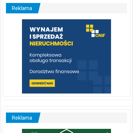
–
malownicza
Reklama
rzeka,
którą
warto
poznać
[fotorelacja]
Reklama