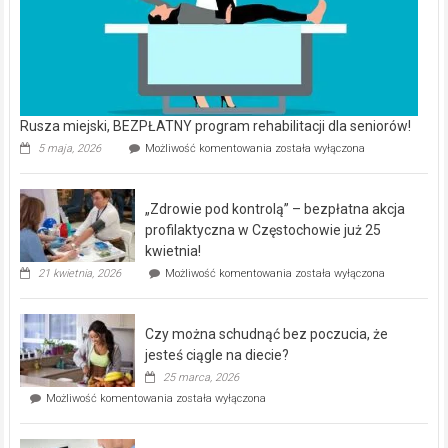
Rusza miejski, BEZPŁATNY program rehabilitacji dla seniorów!
Rusza
5 maja, 2026
Możliwość komentowania
została wyłączona
miejski,
BEZPŁATNY
program
„Zdrowie pod kontrolą” – bezpłatna akcja
rehabilitacji
dla
profilaktyczna w Częstochowie już 25
seniorów!
kwietnia!
„Zdrowie
21 kwietnia, 2026
Możliwość komentowania
została wyłączona
pod
kontrolą”
–
Czy można schudnąć bez poczucia, że
bezpłatna
akcja
jesteś ciągle na diecie?
profilaktyczna
25 marca, 2026
w
Czy
Możliwość komentowania
została wyłączona
Częstochowie
można
już
schudnąć
25
bez