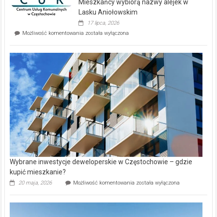
Mieszkańcy wybiorą nazwy alejek w
na
wyspie
Lasku Aniołowskim
Evia.
17 lipca, 2026
Perełka
Mieszkańcy
Możliwość komentowania
została wyłączona
na
wybiorą
rynku
nazwy
nieruchomości
alejek
w
Lasku
Aniołowskim
Wybrane inwestycje deweloperskie w Częstochowie – gdzie
kupić mieszkanie?
Wybrane
20 maja, 2026
Możliwość komentowania
została wyłączona
inwestycje
deweloperskie
w Częstochowie
–