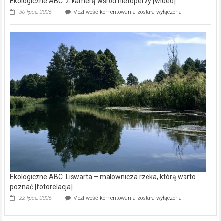
Ekologiczne ABC. Z kamerą wśród nietoperzy [wideo]
Ekologiczne
30 lipca, 2026
Możliwość komentowania
została wyłączona
ABC.
Z
kamerą
wśród
nietoperzy
[wideo]
Ekologiczne ABC. Liswarta – malownicza rzeka, którą warto
poznać [fotorelacja]
Ekologiczne
22 lipca, 2026
Możliwość komentowania
została wyłączona
ABC.
Liswarta