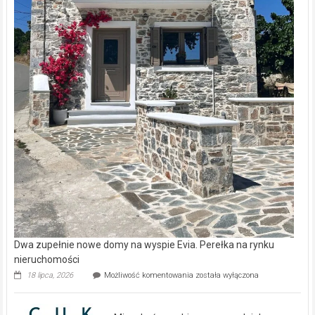
Dwa zupełnie nowe domy na wyspie Evia. Perełka na rynku
nieruchomości
Dwa
18 lipca, 2026
Możliwość komentowania
została wyłączona
zupełnie
nowe
domy