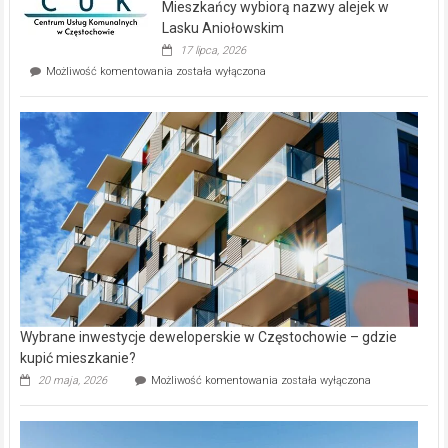
Mieszkańcy wybiorą nazwy alejek w
na
wyspie
Lasku Aniołowskim
Evia.
17 lipca, 2026
Perełka
Mieszkańcy
Możliwość komentowania
została wyłączona
na
wybiorą
rynku
nazwy
nieruchomości
alejek
w
Lasku
Aniołowskim
Wybrane inwestycje deweloperskie w Częstochowie – gdzie
kupić mieszkanie?
Wybrane
20 maja, 2026
Możliwość komentowania
została wyłączona
inwestycje
deweloperskie
w Częstochowie
–