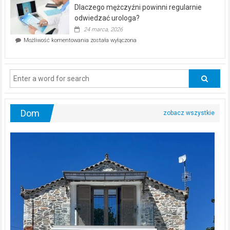
bez
kwietnia!
Dlaczego mężczyźni powinni regularnie
poczucia,
że
odwiedzać urologa?
jesteś
24 marca, 2026
ciągle
Dlaczego
Możliwość komentowania
została wyłączona
na
mężczyźni
diecie?
powinni
regularnie
odwiedzać
urologa?
Dom