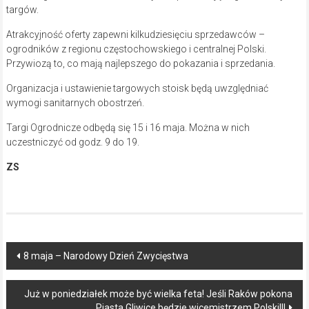
targów.
Atrakcyjność oferty zapewni kilkudziesięciu sprzedawców –
ogrodników z regionu częstochowskiego i centralnej Polski.
Przywiozą to, co mają najlepszego do pokazania i sprzedania.
Organizacja i ustawienie targowych stoisk będą uwzględniać
wymogi sanitarnych obostrzeń.
Targi Ogrodnicze odbędą się 15 i 16 maja. Można w nich
uczestniczyć od godz. 9 do 19.
ZS
Post
8 maja – Narodowy Dzień Zwycięstwa
navigation
Już w poniedziałek może być wielka feta! Jeśli Raków pokona
Piasta Gliwice będzie wicemistrzem Polski!!!