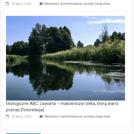
Ekologiczne
30 lipca, 2026
Możliwość komentowania
została wyłączona
ABC.
Z
kamerą
wśród
nietoperzy
[wideo]
Ekologiczne ABC. Liswarta – malownicza rzeka, którą warto
poznać [fotorelacja]
Ekologiczne
22 lipca, 2026
Możliwość komentowania
została wyłączona
ABC.
Liswarta
–