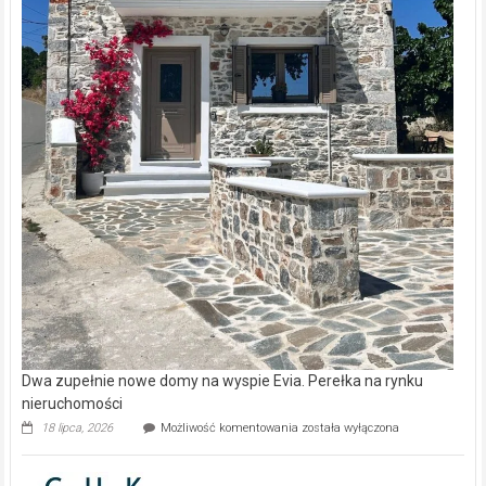
Dwa zupełnie nowe domy na wyspie Evia. Perełka na rynku
nieruchomości
Dwa
18 lipca, 2026
Możliwość komentowania
została wyłączona
zupełnie
nowe
domy