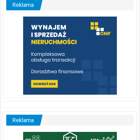
malownicza
Reklama
rzeka,
którą
warto
poznać
[fotorelacja]
Reklama