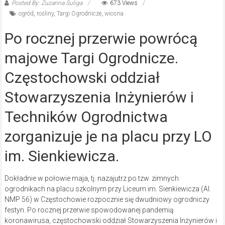
Posted By: Zuzanna Suliga
673 Views
ogród
,
rośliny
,
Targi Ogrodnicze
,
wiosna
Po rocznej przerwie powrócą
majowe Targi Ogrodnicze.
Częstochowski oddział
Stowarzyszenia Inżynierów i
Techników Ogrodnictwa
zorganizuje je na placu przy LO
im. Sienkiewicza.
Dokładnie w połowie maja, tj. nazajutrz po tzw. zimnych
ogrodnikach na placu szkolnym przy Liceum im. Sienkiewicza (Al.
NMP 56) w Częstochowie rozpocznie się dwudniowy ogrodniczy
festyn. Po rocznej przerwie spowodowanej pandemią
koronawirusa, częstochowski oddział Stowarzyszenia Inżynierów i