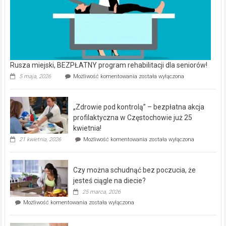
Rusza miejski, BEZPŁATNY program rehabilitacji dla seniorów!
Rusza
5 maja, 2026
Możliwość komentowania
została wyłączona
miejski,
BEZPŁATNY
program
„Zdrowie pod kontrolą” – bezpłatna akcja
rehabilitacji
dla
profilaktyczna w Częstochowie już 25
seniorów!
kwietnia!
„Zdrowie
21 kwietnia, 2026
Możliwość komentowania
została wyłączona
pod
kontrolą”
–
Czy można schudnąć bez poczucia, że
bezpłatna
akcja
jesteś ciągle na diecie?
profilaktyczna
25 marca, 2026
w
Czy
Możliwość komentowania
została wyłączona
Częstochowie
można
już
schudnąć
25