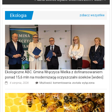
Ekologia
Ekologiczne ABC. Gmina Wręczyca Wielka z dofinansowaniem
ponad 15,6 mln na modernizację oczyszczalni ścieków [wideo]
Ekologiczne
4 sierpnia, 2026
Możliwość komentowania
została wyłączona
ABC.
Gmina
Wręczyca
Wielka
z
dofinansowaniem
ponad