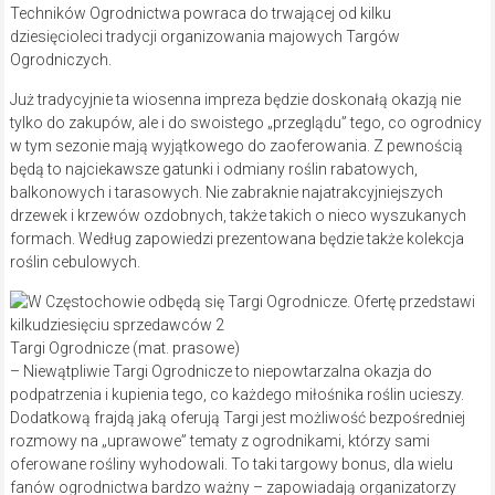
Techników Ogrodnictwa powraca do trwającej od kilku
dziesięcioleci tradycji organizowania majowych Targów
Ogrodniczych.
Już tradycyjnie ta wiosenna impreza będzie doskonałą okazją nie
tylko do zakupów, ale i do swoistego „przeglądu” tego, co ogrodnicy
w tym sezonie mają wyjątkowego do zaoferowania. Z pewnością
będą to najciekawsze gatunki i odmiany roślin rabatowych,
balkonowych i tarasowych. Nie zabraknie najatrakcyjniejszych
drzewek i krzewów ozdobnych, także takich o nieco wyszukanych
formach. Według zapowiedzi prezentowana będzie także kolekcja
roślin cebulowych.
Targi Ogrodnicze (mat. prasowe)
– Niewątpliwie Targi Ogrodnicze to niepowtarzalna okazja do
podpatrzenia i kupienia tego, co każdego miłośnika roślin ucieszy.
Dodatkową frajdą jaką oferują Targi jest możliwość bezpośredniej
rozmowy na „uprawowe” tematy z ogrodnikami, którzy sami
oferowane rośliny wyhodowali. To taki targowy bonus, dla wielu
fanów ogrodnictwa bardzo ważny – zapowiadają organizatorzy