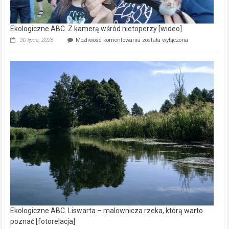
Ekologiczne ABC. Z kamerą wśród nietoperzy [wideo]
Ekologiczne
30 lipca, 2026
Możliwość komentowania
została wyłączona
ABC.
Z
kamerą
wśród
nietoperzy
[wideo]
Ekologiczne ABC. Liswarta – malownicza rzeka, którą warto
poznać [fotorelacja]