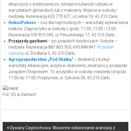
ekspozycji o średniowieczu. Istnieje możliwość udziału w
warsztatach gliniarskich lub z makramy. Wejście w sobotę i
niedzielę. Rezerwacja 603 770 627, ul Leśna 19, 42-310 Żarki;
HokusPokuss
– coś dla najmłodszych – warsztaty wytwarzania
lizaków. Zajęcia tylko w sobotę o godz. 11:00, 12:00 i 13:00.
Rezerwacja 530 815 045, ul. Piłsudskiego 17, 42-310 Żarki;
Przejazdy gazikami
– po jurajskich bezdrożach. Sobota –
niedziela. Rezerwacja 887 803 303, 693 848 847.
Przystań
Leśniów
, ul. Źródlana 5, 42-310 Żarki;
Agrogospodarstwo „Pod Skałką”
– Weekend z kurką!-
warsztaty edukacyjne, wizyta w skansenie, zwierzyńcu, przejazdy
Jurajskim Ekspresem. To wszystko w sobotę i niedzielę od godz.
11:00 do 17:00. Przybynów, ul. Szkolna 34, 42-310 Żarki.
Fot. UG w Żarkach
Post
Dywany Częstochowa. Wiosenne odświeżanie aranżacji z