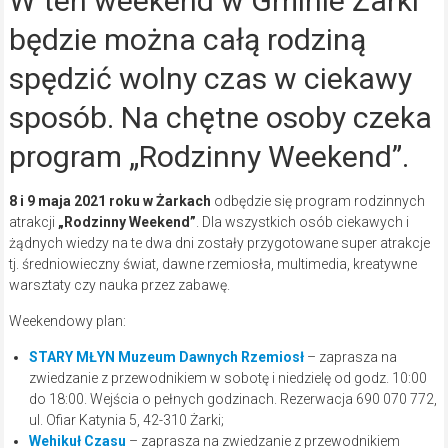
W ten weekend w Gminie Żarki
będzie można całą rodziną
spędzić wolny czas w ciekawy
sposób. Na chętne osoby czeka
program „Rodzinny Weekend”.
8 i 9 maja 2021 roku w Żarkach
odbędzie się program rodzinnych
atrakcji
„Rodzinny Weekend”
. Dla wszystkich osób ciekawych i
żądnych wiedzy na te dwa dni zostały przygotowane super atrakcje
tj. średniowieczny świat, dawne rzemiosła, multimedia, kreatywne
warsztaty czy nauka przez zabawę.
Weekendowy plan:
STARY MŁYN Muzeum Dawnych Rzemiosł
– zaprasza na
zwiedzanie z przewodnikiem w sobotę i niedzielę od godz. 10:00
do 18:00. Wejścia o pełnych godzinach. Rezerwacja 690 070 772,
ul. Ofiar Katynia 5, 42-310 Żarki;
Wehikuł Czasu
– zaprasza na zwiedzanie z przewodnikiem