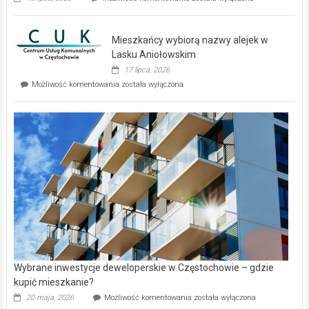
zupełnie
nowe
domy
Mieszkańcy wybiorą nazwy alejek w
na
wyspie
Lasku Aniołowskim
Evia.
17 lipca, 2026
Perełka
Mieszkańcy
Możliwość komentowania
została wyłączona
na
wybiorą
rynku
nazwy
nieruchomości
alejek
w
Lasku
Aniołowskim
Wybrane inwestycje deweloperskie w Częstochowie – gdzie
kupić mieszkanie?
Wybrane
20 maja, 2026
Możliwość komentowania
została wyłączona
inwestycje