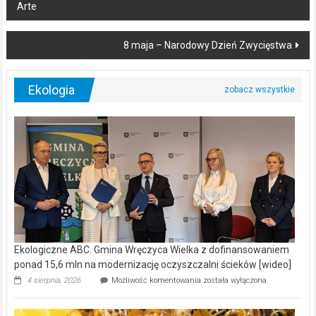
Arte
navigation
8 maja – Narodowy Dzień Zwycięstwa
Ekologia
Ekologiczne ABC. Gmina Wręczyca Wielka z dofinansowaniem
ponad 15,6 mln na modernizację oczyszczalni ścieków [wideo]
Ekologiczne
4 sierpnia, 2026
Możliwość komentowania
została wyłączona
ABC.
Gmina
Wręczyca