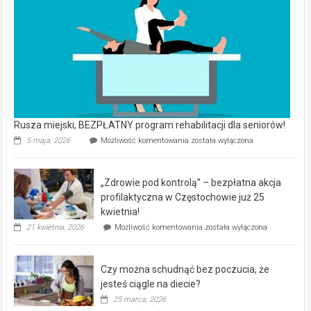
Rusza miejski, BEZPŁATNY program rehabilitacji dla seniorów!
Rusza
5 maja, 2026
Możliwość komentowania
została wyłączona
miejski,
BEZPŁATNY
program
„Zdrowie pod kontrolą” – bezpłatna akcja
rehabilitacji
dla
profilaktyczna w Częstochowie już 25
seniorów!
kwietnia!
„Zdrowie
21 kwietnia, 2026
Możliwość komentowania
została wyłączona
pod
kontrolą”
–
Czy można schudnąć bez poczucia, że
bezpłatna
akcja
jesteś ciągle na diecie?
profilaktyczna
25 marca, 2026
w