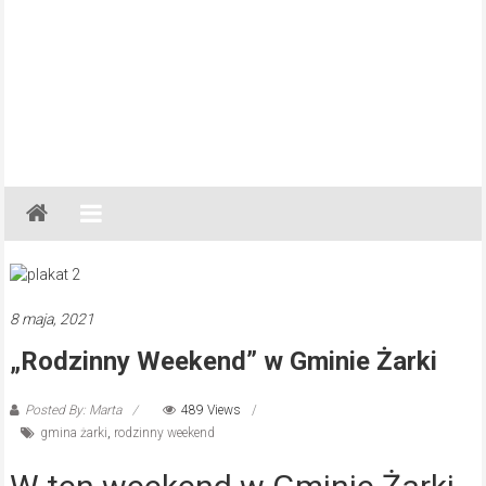
Gazeta
Regionalna
Częstochowa,
Kłobuck,
Lubliniec,
8 maja, 2021
Myszków
„Rodzinny Weekend” w Gminie Żarki
Posted By: Marta
489 Views
gmina żarki
,
rodzinny weekend