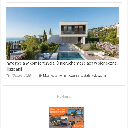
deweloperskie
w Częstochowie
–
gdzie
kupić
mieszkanie?
Inwestycja w komfort życia. O nieruchomościach w słonecznej
Hiszpanii
Inwestycja
15 maja, 2026
Możliwość komentowania
została wyłączona
w komfort
życia.
O nieruchomościach
w słonecznej
Reklama
Hiszpanii