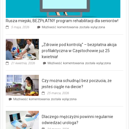
Rusza miejski, BEZPŁATNY program rehabilitacji dla seniorów!
Rusza
5 maja, 2026
Możliwość komentowania
została wyłączona
miejski,
BEZPŁATNY
program
„Zdrowie pod kontrolą” – bezpłatna akcja
rehabilitacji
dla
profilaktyczna w Częstochowie już 25
seniorów!
kwietnia!
„Zdrowie
21 kwietnia, 2026
Możliwość komentowania
została wyłączona
pod
kontrolą”
–
Czy można schudnąć bez poczucia, że
bezpłatna
akcja
jesteś ciągle na diecie?
profilaktyczna
25 marca, 2026
w
Czy
Możliwość komentowania
została wyłączona
Częstochowie
można
już
schudnąć
25
bez
kwietnia!
Dlaczego mężczyźni powinni regularnie
poczucia,
że
odwiedzać urologa?
jesteś