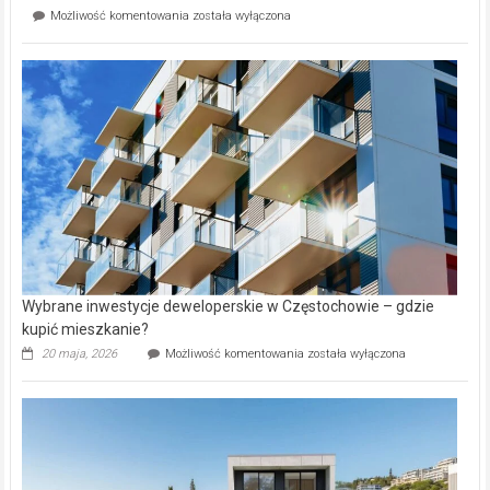
Perełka
Mieszkańcy
Możliwość komentowania
została wyłączona
na
wybiorą
rynku
nazwy
nieruchomości
alejek
w
Lasku
Aniołowskim
Wybrane inwestycje deweloperskie w Częstochowie – gdzie
kupić mieszkanie?
Wybrane
20 maja, 2026
Możliwość komentowania
została wyłączona
inwestycje
deweloperskie
w Częstochowie
–
gdzie
kupić
mieszkanie?