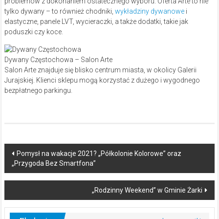
problemów z dokonaniem ostatecznego wyboru. Oferta Arte to nie
tylko dywany – to również chodniki,
wykładziny dywanowe
i
elastyczne, panele LVT, wycieraczki, a także dodatki, takie jak
poduszki czy koce.
Dywany Częstochowa – Salon Arte
Salon Arte znajduje się blisko centrum miasta, w okolicy Galerii
Jurajskiej. Klienci sklepu mogą korzystać z dużego i wygodnego
bezpłatnego parkingu.
Post
Pomysł na wakacje 2021? „Półkolonie Kolorowe” oraz
„Przygoda Bez Smartfona”
navigation
„Rodzinny Weekend” w Gminie Żarki