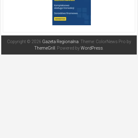
Copyright © 2026
Gazeta Regionalna
. Theme: ColorNews Pro by
ThemeGrill
. Powered by
WordPress
.