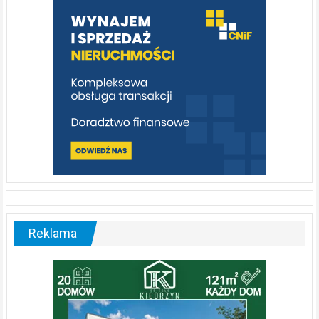
poznać
[fotorelacja]
Reklama