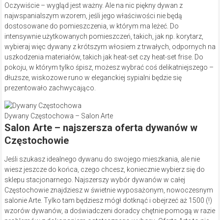
Oczywiście – wygląd jest ważny. Ale na nic piękny dywan z
najwspanialszym wzorem, jeśli jego właściwości nie będą
dostosowane do pomieszczenia, w którym ma leżeć. Do
intensywnie użytkowanych pomieszczeń, takich, jak np. korytarz,
wybieraj więc dywany z krótszym włosiem z trwałych, odpornych na
uszkodzenia materiałów, takich jak heat-set czy heat-set frise. Do
pokoju, w którym tylko śpisz, możesz wybrać coś delikatniejszego –
dłuższe, wiskozowe runo w eleganckiej sypialni będzie się
prezentowało zachwycająco.
Dywany Częstochowa – Salon Arte
Salon Arte – najszersza oferta dywanów w
Częstochowie
Jeśli szukasz idealnego dywanu do swojego mieszkania, ale nie
wiesz jeszcze do końca, czego chcesz, koniecznie wybierz się do
sklepu stacjonarnego. Najszerszy wybór dywanów w całej
Częstochowie znajdziesz w świetnie wyposażonym, nowoczesnym
salonie Arte. Tylko tam będziesz mógł dotknąć i obejrzeć aż 1500 (!)
wzorów dywanów, a doświadczeni doradcy chętnie pomogą w razie