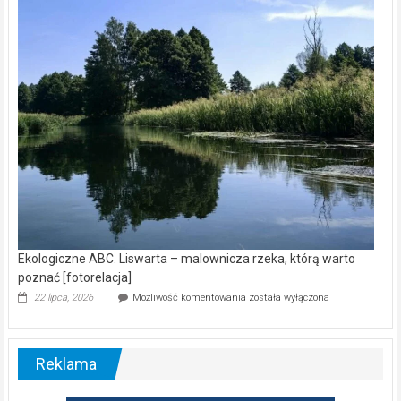
kamerą
wśród
nietoperzy
[wideo]
Ekologiczne ABC. Liswarta – malownicza rzeka, którą warto
poznać [fotorelacja]
Ekologiczne
22 lipca, 2026
Możliwość komentowania
została wyłączona
ABC.
Liswarta
–
malownicza
Reklama
rzeka,
którą
warto