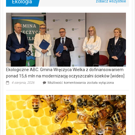
Ekologia
Ekologiczne ABC. Gmina Wręczyca Wielka z dofinansowaniem
ponad 15,6 mln na modernizację oczyszczalni ścieków [wideo]
Ekologiczne
4 sierpnia, 2026
Możliwość komentowania
została wyłączona
ABC.
Gmina
Wręczyca
Wielka
z
dofinansowaniem
ponad
15,6
mln
na