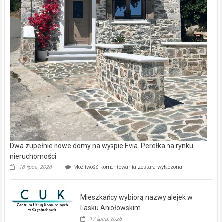
Dwa zupełnie nowe domy na wyspie Evia. Perełka na rynku
nieruchomości
Dwa
18 lipca, 2026
Możliwość komentowania
została wyłączona
zupełnie
nowe
domy
Mieszkańcy wybiorą nazwy alejek w
na
wyspie
Lasku Aniołowskim
Evia.
17 lipca, 2026