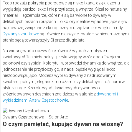
Tego rodzaju pokrycia podłogowe są nisko tkane, dzięki czemu
wyglądają bardzo lekko i nie przytłaczają wnętrza. Sizal to naturalny
materiał – egzemplarze, które nie są barwione to dywany w
delikatnych beżach i brązach. To kolory idealnie wpasowujące się w
najnowsze, związane z ekologicznym urządzaniem wnętrz trendy.
Dywany sznurkowe
są również niezwykle trwałe – w nienaruszonym
stanie będą towarzyszyły Ci przez długie lata.
Na wiosnę warto oczywiście również wybrać z motywem
kwiatowym! Ten niebanalny i przykuwający wzór doda Twojemu
salonowi czy sypialni kolorytu i wprowadzi dynamikę do wnętrza, ale
jednocześnie nie przytłoczy go, a nadal będzie wyglądał lekko i
niezobowiązująco. Możesz wybrać dywany z nadrukowanymi
kwiatami polnymi, eleganckimi różami czy delikatnymi roślinami w
stylu vintage. Szeroki wybór kwiatowych dywanów o
zróżnicowanych deseniach znajdziesz w salonie z
dywanami i
wykładzinami Arte w Częstochowie
.
Dywany Częstochowa – Salon Arte
O czym pamiętać, kupując dywan na wiosnę?