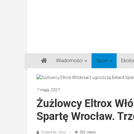
Gazeta
Wiadomości
Sport
Ekolo
Regionalna
Częstochowa,
Kłobuck,
Lubliniec,
7 maja, 2021
Myszków
Żużlowcy Eltrox Włó
Spartę Wrocław. Trz
Posted By: Artur
392 Views