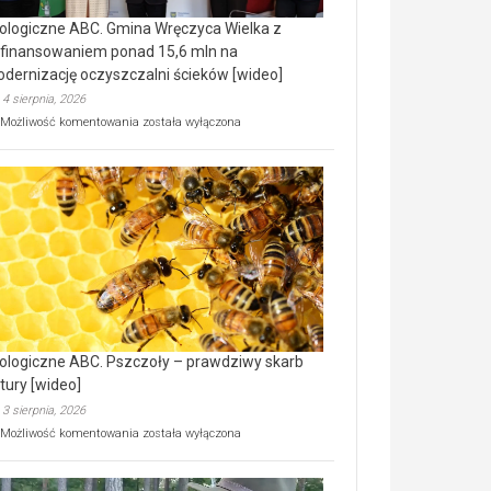
ologiczne ABC. Gmina Wręczyca Wielka z
finansowaniem ponad 15,6 mln na
dernizację oczyszczalni ścieków [wideo]
4 sierpnia, 2026
Ekologiczne
Możliwość komentowania
została wyłączona
ABC.
Gmina
Wręczyca
Wielka
z
dofinansowaniem
ponad
15,6
mln
na
modernizację
oczyszczalni
ścieków
ologiczne ABC. Pszczoły – prawdziwy skarb
[wideo]
tury [wideo]
3 sierpnia, 2026
Ekologiczne
Możliwość komentowania
została wyłączona
ABC.
Pszczoły
–