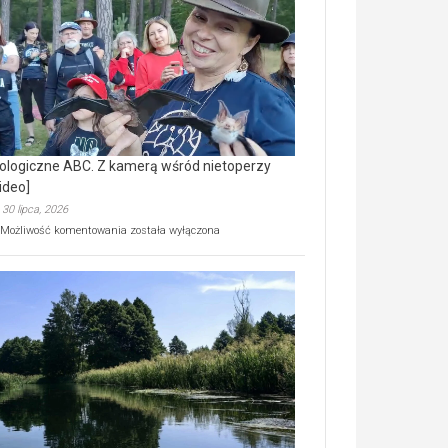
prawdziwy
skarb
natury
[wideo]
ologiczne ABC. Z kamerą wśród nietoperzy
ideo]
30 lipca, 2026
Ekologiczne
Możliwość komentowania
została wyłączona
ABC.
Z
kamerą
wśród
nietoperzy
[wideo]