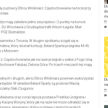
Ek
 żużlowcy Eltrox Włókniarz. Częstochowianie na torze przy
do
ocław.
mo
ze mają zaledwie jedno zwycięstwo i 2 punkty na koncie.
o Wrocławia z Grudziądza trafił Artiom Łaguta. Miał
PGE Ekstralidze.
iaminka z Torunia. W drugim spotkaniu ścigali się w
indena, który doznał kontuzji. Betard Sparta przegrała 44:45.
ie z Motorem.
rz. Częstochowianie jak na razie przegrali u siebie z Fogo Unią
stochowie Falubaz Zielona Góra. Po trzech meczach też mają
dnych i drugich, ale to Eltrox Włókniarz powinien wykorzystać
Ek
e będzie. W składzie Betard Sparty są przecież Maciej
na
liczalny Gleb Czugunov.
 Madsena oraz coraz lepsza postawa Fredrika Lindgrena i
y Kacpra Woryny, który jak na razie nie może odnaleźć się w
ść Jonasa Jeppesena i dobrą postawę częstochowskich