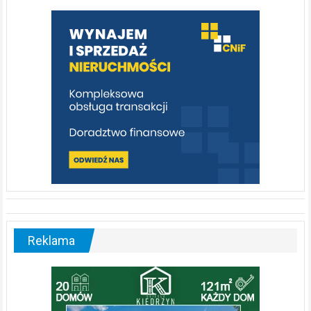
warto
poznać
[fotorelacja]
Reklama