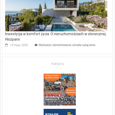
mieszkanie?
Inwestycja w komfort życia. O nieruchomościach w słonecznej
Hiszpanii
Inwestycja
15 maja, 2026
Możliwość komentowania
została wyłączona
w komfort
życia.
O nieruchomościach
w słonecznej
Reklama
Hiszpanii