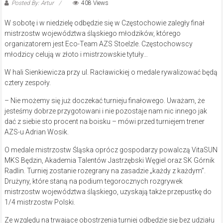
Posted By: Artur
408 Views
W sobotę i w niedzielę odbędzie się w Częstochowie zaległy finał
mistrzostw województwa śląskiego młodzików, którego
organizatorem jest Eco-Team AZS Stoelzle. Częstochowscy
młodzicy celują w złoto i mistrzowskie tytuły…
W hali Sienkiewicza przy ul. Racławickiej o medale rywalizować będą
cztery zespoły.
– Nie możemy się już doczekać turnieju finałowego. Uważam, że
jesteśmy dobrze przygotowani i nie pozostaje nam nic innego jak
dać z siebie sto procent na boisku – mówi przed turniejem trener
AZS-u Adrian Wosik.
O medale mistrzostw Śląska oprócz gospodarzy powalczą VitaSUN
MKS Będzin, Akademia Talentów Jastrzębski Węgiel oraz SK Górnik
Radlin. Turniej zostanie rozegrany na zasadzie „każdy z każdym”.
Drużyny, które staną na podium tegorocznych rozgrywek
mistrzostw województwa śląskiego, uzyskają także przepustkę do
1/4 mistrzostw Polski.
Ze względu na trwające obostrzenia turniej odbędzie się bez udziału