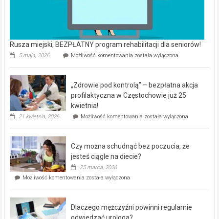
Rusza miejski, BEZPŁATNY program rehabilitacji dla seniorów!
Rusza
5 maja, 2026
Możliwość komentowania
została wyłączona
miejski,
BEZPŁATNY
program
„Zdrowie pod kontrolą” – bezpłatna akcja
rehabilitacji
dla
profilaktyczna w Częstochowie już 25
seniorów!
kwietnia!
„Zdrowie
21 kwietnia, 2026
Możliwość komentowania
została wyłączona
pod
kontrolą”
–
Czy można schudnąć bez poczucia, że
bezpłatna
akcja
jesteś ciągle na diecie?
profilaktyczna
25 marca, 2026
w
Czy
Możliwość komentowania
została wyłączona
Częstochowie
można
już
schudnąć
25
bez
kwietnia!
Dlaczego mężczyźni powinni regularnie
poczucia,
że
odwiedzać urologa?