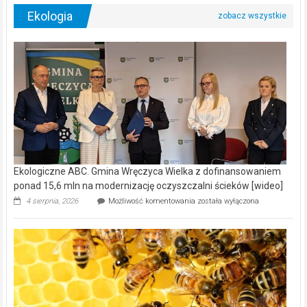
Ekologia
Ekologiczne ABC. Gmina Wręczyca Wielka z dofinansowaniem
ponad 15,6 mln na modernizację oczyszczalni ścieków [wideo]
Ekologiczne
4 sierpnia, 2026
Możliwość komentowania
została wyłączona
ABC.
Gmina
Wręczyca
Wielka
z
dofinansowaniem
ponad
15,6
mln