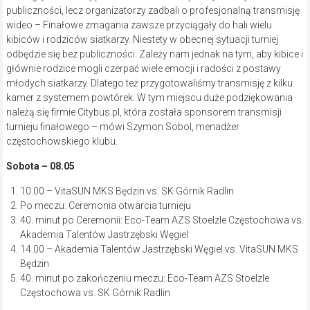
publiczności, lecz organizatorzy zadbali o profesjonalną transmisję
wideo – Finałowe zmagania zawsze przyciągały do hali wielu
kibiców i rodziców siatkarzy. Niestety w obecnej sytuacji turniej
odbędzie się bez publiczności. Zależy nam jednak na tym, aby kibice i
głównie rodzice mogli czerpać wiele emocji i radości z postawy
młodych siatkarzy. Dlatego też przygotowaliśmy transmisję z kilku
kamer z systemem powtórek. W tym miejscu duże podziękowania
należą się firmie Citybus.pl, która została sponsorem transmisji
turnieju finałowego – mówi Szymon Sobol, menadżer
częstochowskiego klubu.
Sobota
–
08.05
10.00 – VitaSUN MKS Będzin vs. SK Górnik Radlin
Po meczu: Ceremonia otwarcia turnieju
40. minut po Ceremonii: Eco-Team AZS Stoelzle Częstochowa vs.
Akademia Talentów Jastrzębski Węgiel
14.00 – Akademia Talentów Jastrzębski Węgiel vs. VitaSUN MKS
Będzin
40. minut po zakończeniu meczu: Eco-Team AZS Stoelzle
Częstochowa vs. SK Górnik Radlin