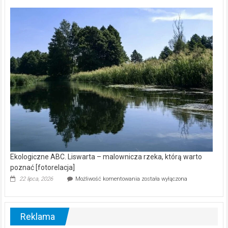
Z
kamerą
wśród
nietoperzy
[wideo]
Ekologiczne ABC. Liswarta – malownicza rzeka, którą warto
poznać [fotorelacja]
Ekologiczne
22 lipca, 2026
Możliwość komentowania
została wyłączona
ABC.
Liswarta
–
malownicza
Reklama
rzeka,
którą