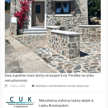
Dwa zupełnie nowe domy na wyspie Evia. Perełka na rynku
nieruchomości
Dwa
18 lipca, 2026
Możliwość komentowania
została wyłączona
zupełnie
nowe
domy
Mieszkańcy wybiorą nazwy alejek w
na
wyspie
Lasku Aniołowskim